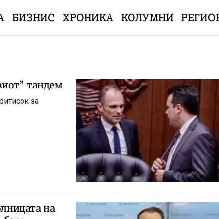
А
БИЗНИС
ХРОНИКА
КОЛУМНИ
РЕГИО
виот” тандем
ритисок за
олницата на