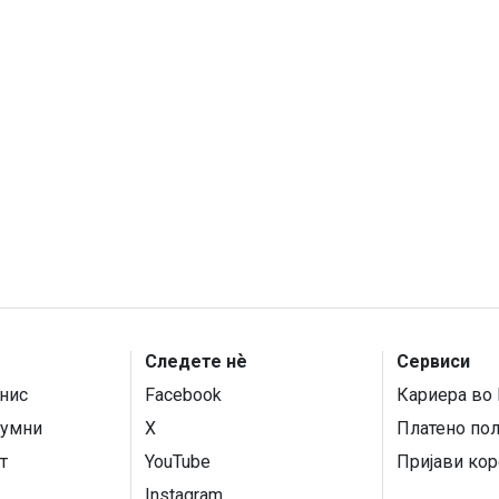
Следете нѐ
Сервиси
нис
Facebook
Кариера во 
умни
X
Платено по
т
YouTube
Пријави кор
Instagram