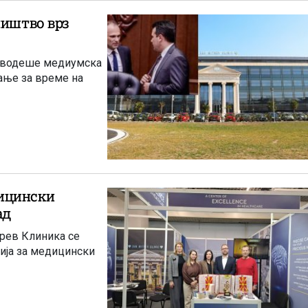
ништво врз
е водеше медиумска
вање за време на
ицински
ад
рев Клиника се
ија за медицински