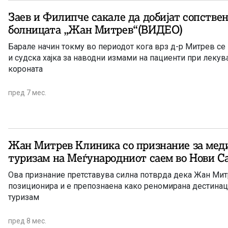
Заев и Филипче сакале да добијат сопстве
болницата „Жан Митрев“(ВИДЕО)
Барале начин токму во периодот кога врз д-р Митрев с
и судска хајка за наводни измами на пациенти при леку
короната
пред 7 мес.
Жан Митрев Клиника со признание за мед
туризам на Меѓународниот саем во Нови С
Ова признание претставува силна потврда дека Жан Мит
позиционира и е препознаена како реномирана дестинац
туризам
пред 8 мес.