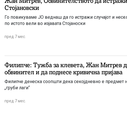
Жан Митрев, Обвинителството да истражи
Стојановски
Го повикуваме ЈО веднаш да го истражи случајот и несе
по истото вели во изјавата Стојаноски
пред 7 мес.
Филипче: Тужба за клевета, Жан Митрев да
обвинител и да поднесе кривична пријава
Филипче денеска соопшти дека секојдневно е предмет н
„груби лаги“
пред 7 мес.