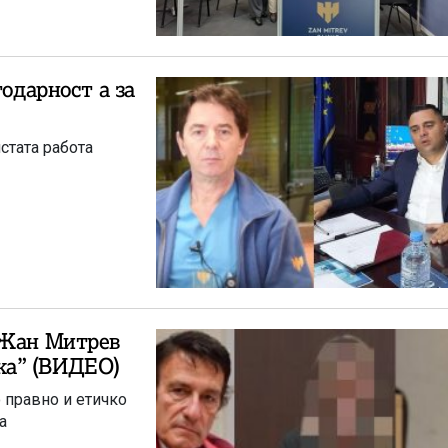
годарност а за
истата работа
 Жан Митрев
ска” (ВИДЕО)
о правно и етичко
а