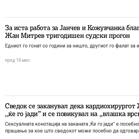
За иста работа за Јанчев и Кожувчанка бла
Жан Митрев тригодишен судски прогон
Едниот го гонат со години за ништо, другиот го фалат за 
пред 10 мес.
Сведок се заканувал дека кардиохирургот
,,ќе го јади” и се повикувал на ,,влашка вр
Сексуалната конотација на заканата ,Ќе го јади” е посебн
прашање за кое што сведокот може посебно да одговар