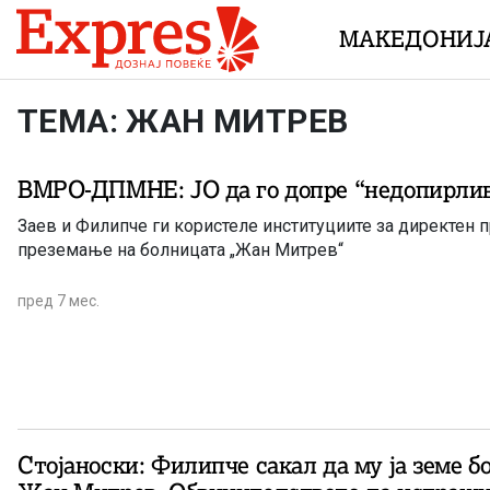
Skip to content
МАКЕДОНИЈ
ТЕМА: ЖАН МИТРЕВ
ВМРО-ДПМНЕ: ЈО да го допре “недопирли
Заев и Филипче ги користеле институциите за директен п
преземање на болницата „Жан Митрев“
пред 7 мес.
Стојаноски: Филипче сакал да му ја земе б