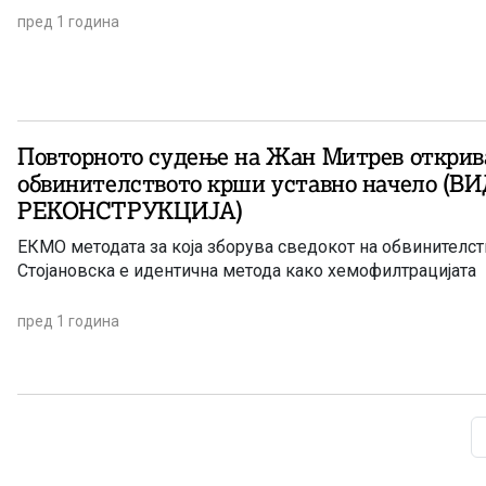
пред 1 година
Повторното судење на Жан Митрев открив
обвинителството крши уставно начело (В
РЕКОНСТРУКЦИЈА)
ЕКМО методата за која зборува сведокот на обвинителст
Стојановска е идентична метода како хемофилтрацијата
пред 1 година
Page navigation