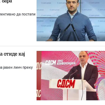
 бара
лективно да постапи
 отиде кај
а јавен линч преку