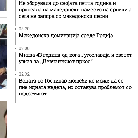
Не зборувала до својата петта година и
пропеала на македонски наместо на српски а
сега не запира со македонски песни
08:20
Македонска доминација среде Грција
08:00
Минаа 43 години од кога Југославија и светот
узнаа за ,,Вевчанскиот пркос”
22:32
Водата во Гостивар можеби ќе може да се
пие идната недела, но останува проблемот со
недостигот