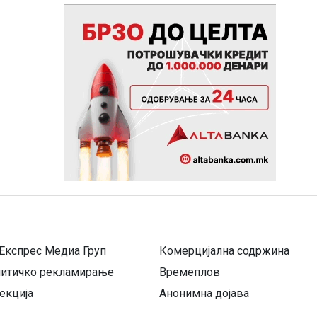
Експрес Медиа Груп
Комерцијална содржина
литичко рекламирање
Времеплов
екција
Анонимна дојава