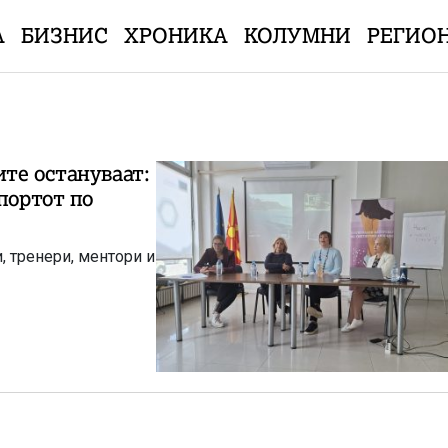
А
БИЗНИС
ХРОНИКА
КОЛУМНИ
РЕГИО
те остануваат:
портот по
, тренери, ментори и