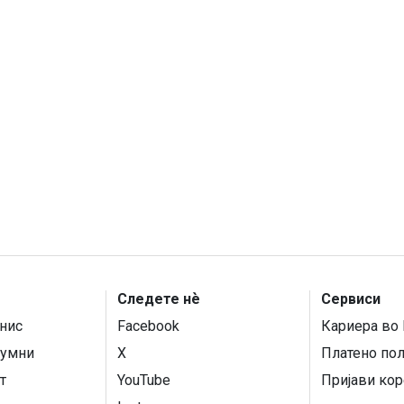
Следете нѐ
Сервиси
нис
Facebook
Кариера во 
умни
X
Платено по
т
YouTube
Пријави кор