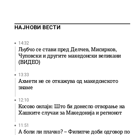
НАЈНОВИ ВЕСТИ
14:32
Љубчо се стави пред Делчев, Мисирков,
Чуповски и другите македонски великани
(ВИДЕО)
13:33
Ахмети не се откажува од македонското
знаме
12:10
Косово онлајн: Што би донесло отворање на
Хашките случаи за Македонија и регионот
11:51
А боли ли плачко? – Филипче доби одговор по