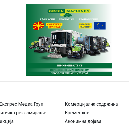
Експрес Медиа Груп
Комерцијална содржина
литичко рекламирање
Времеплов
екција
Анонимна дојава