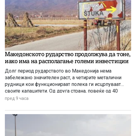
Македонското рударство продолжува да тоне,
иако има на располагање големи инвестиции
Долг период рударството во Македонија нема
забележано значителен раст, а четирите металични
рудници кои функционираат полека ги исцрпуваат
своите капацитети. Од друга страна, повеќе од 40
години се нема реализирано ниту една голема
пред 9 часа
инвестиција во оваа гранка, а во моментов
единствена сериозна најава има за проектот за рудник
за бакар во Иловица.