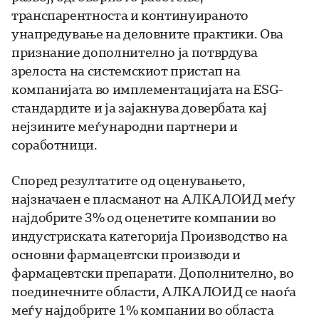
транспарентноста и континуираното
унапредување на деловните практики. Ова
признание дополнително ја потврдува
зрелоста на системскиот пристап на
компанијата во имплементацијата на ESG-
стандардите и ја зајакнува довербата кај
нејзините меѓународни партнери и
соработници.
Според резултатите од оценувањето,
најзначаен е пласманот на АЛКАЛОИД меѓу
најдобрите 3% од оценетите компании во
индустриската категорија Производство на
основни фармацевтски производи и
фармацевтски препарати. Дополнително, во
поединечните области, АЛКАЛОИД се наоѓа
меѓу најдобрите 1% компании во областа