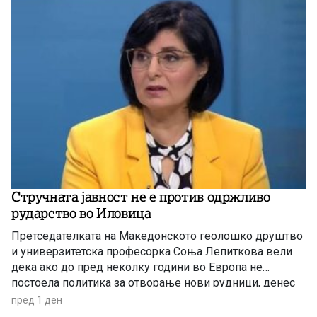
Стручната јавност не е против одржливо
рударство во Иловица
Претседателката на Македонското геолошко друштво
и универзитетска професорка Соња Лепиткова вели
дека ако до пред неколку години во Европа не
постоела политика за отворање нови рудници, денес
таа политика е апсолутно сменета и листата на
пред 1 ден
критични минерали само се зголемува.