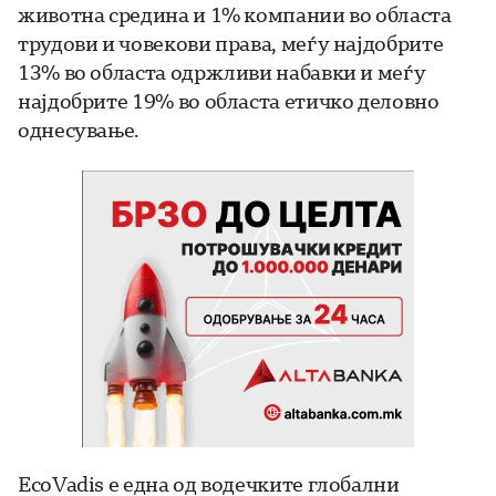
животна средина и 1% компании во областа
трудови и човекови права, меѓу најдобрите
13% во областа одржливи набавки и меѓу
најдобрите 19% во областа етичко деловно
однесување.
EcoVadis е една од водечките глобални