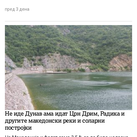
пред 3 дена
Не иде Дунав ама идат Црн Дрим, Радика и
другите македонски реки и соларни
постројки