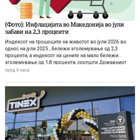
(Фото): Инфлацијата во Македонија во јули
забави на 2,3 проценти
Индексот на трошоците на животот во јули 2026 во
однос на јули 2025 , бележи зголемување од 2,3
проценти, а индексот на цените на мало бележи
зголемување од 1,8 проценти, соопшти Државниот
завод за статистика. Станува збор за благо забавување
пред 4 часа
на инфлацијата ако се земе предвид дека во јуни
годишната стапка на инфлација изнесуваше 3,4
проценти.