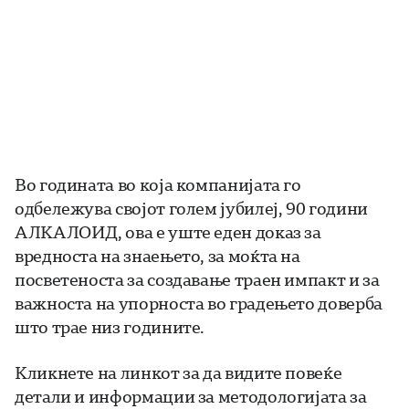
Во годината во која компанијата го
одбележува својот голем јубилеј, 90 години
АЛКАЛОИД, ова е уште еден доказ за
вредноста на знаењето, за моќта на
посветеноста за создавање траен импакт и за
важноста на упорноста во градењето доверба
што трае низ годините.
Кликнете на линкот за да видите повеќе
детали и информации за методологијата за