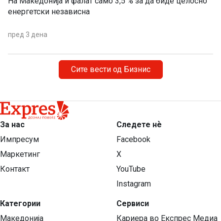
На Македонија и фалат само 3,5 % за да биде целосно
енергетски независна
пред 3 дена
Сите вести од Бизнис
За нас
Следете нѐ
Импресум
Facebook
Маркетинг
X
Контакт
YouTube
Instagram
Категории
Сервиси
Македонија
Кариера во Експрес Медиа