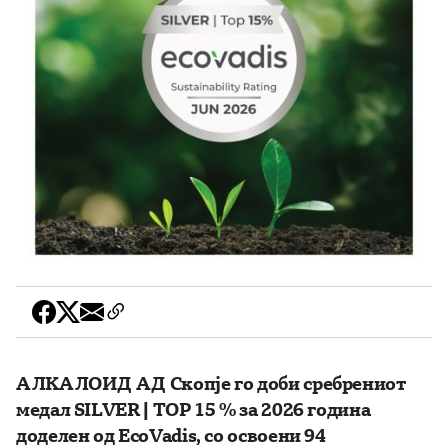
АЛКАЛОИД АД Скопје го доби сребрениот
медал SILVER | TOP 15
% за 2026 година
доделен од EcoVadis, со освоен
и 94