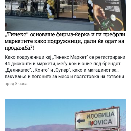
„Тинекс“ основаше фирма-ќерка и ги префрли
маркетите како подружници, дали ќе одат на
продажба?!
Како подружници кај „Тинекс Маркет“ се регистрирани
44 дисконти и маркети, меѓу кои и оние под брендот
„Деликатес“, „Конто“ и „Супер“, како и магацинот за
пакување и погоните за месо.и подготовка на готвени
јадења. Префрлен е и центарот за логистика, односно
пред 8 часа
за складирање стока во Петровец.