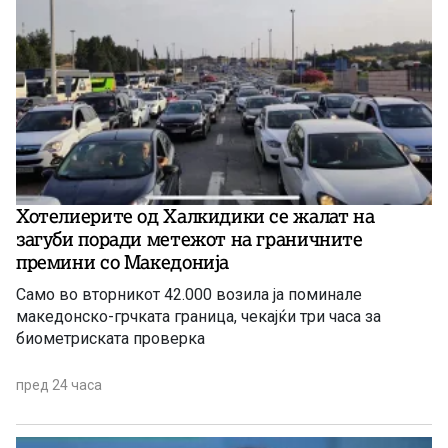
Хотелиерите од Халкидики се жалат на
загуби поради метежот на граничните
премини со Македонија
Само во вторникот 42.000 возила ја поминале
македонско-грчката граница, чекајќи три часа за
биометриската проверка
пред 24 часа