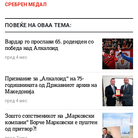
СРЕБРЕН МЕДАЛ
ПОВЕЌЕ НА ОВАА ТЕМА:
Вардар го прослави 65. роденден со
победа над Алкалоид
пред 4 мес.
Признание за „Алкалоид“ на 75-
годишнината од Државниот архив на
Македонија
пред 4 мес.
Зошто сопственикот на „Марковски
компани“ Борче Марковски е пуштен
од притвор?!