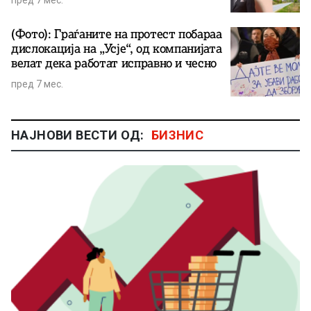
пред 7 мес.
(Фото): Граѓаните на протест побараа
дислокација на „Усје“, од компанијата
велат дека работат исправно и чесно
пред 7 мес.
НАЈНОВИ ВЕСТИ ОД:
БИЗНИС