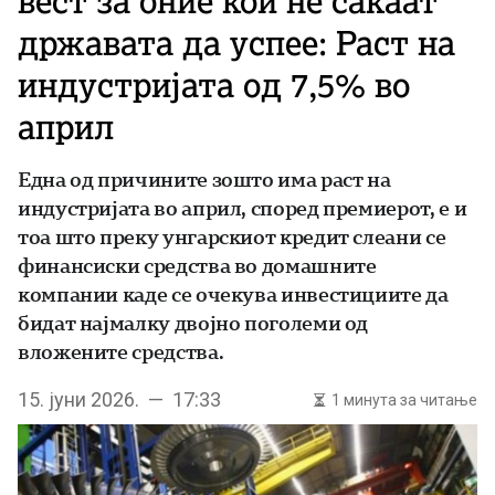
вест за оние кои не сакаат
државата да успее: Раст на
индустријата од 7,5% во
април
Една од причините зошто има раст на
индустријата во април, според премиерот, е и
тоа што преку унгарскиот кредит слеани се
финансиски средства во домашните
компании каде се очекува инвестициите да
бидат најмалку двојно поголеми од
вложените средства.
15. јуни 2026. — 17:33
1 минута за читање