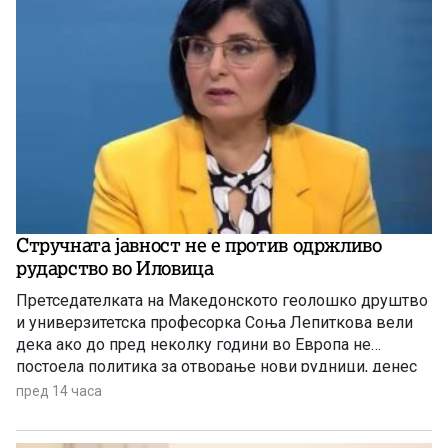
Стручната јавност не е против одржливо
рударство во Иловица
Претседателката на Македонското геолошко друштво
и универзитетска професорка Соња Лепиткова вели
дека ако до пред неколку години во Европа не
постоела политика за отворање нови рудници, денес
таа политика е апсолутно сменета и листата на
пред 14 часа
критични минерали само се зголемува.