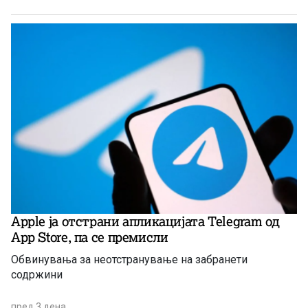
Apple ја отстрани апликацијата Telegram од
App Store, па се премисли
Обвинувања за неотстранување на забранети
содржини
пред 3 дена