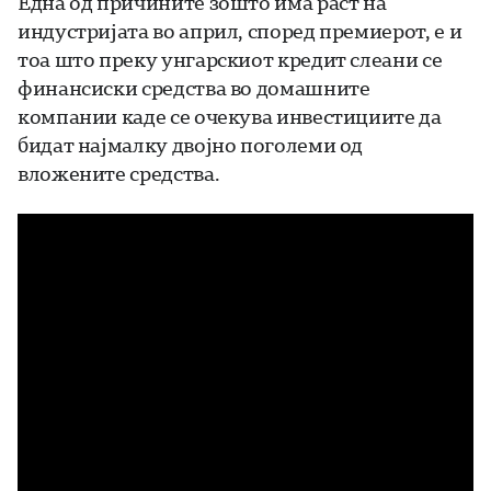
Една од причините зошто има раст на
индустријата во април, според премиерот, е и
тоа што преку унгарскиот кредит слеани се
финансиски средства во домашните
компании каде се очекува инвестициите да
бидат најмалку двојно поголеми од
вложените средства.