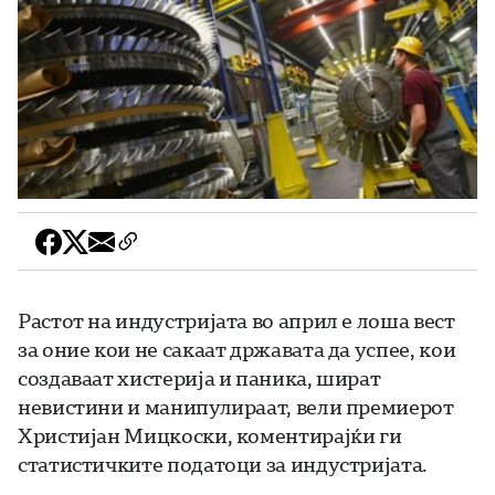
Растот на индустријата во април е лоша вест
за оние кои не сакаат државата да успее, кои
создаваат хистерија и паника, шират
невистини и манипулираат, вели премиерот
Христијан Мицкоски, коментирајќи ги
статистичките податоци за индустријата.