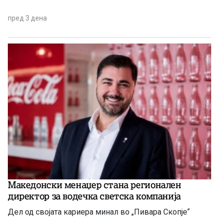
пред 3 дена
Македонски менаџер стана регионален
директор за водечка светска компанија
Дел од својата кариера минал во „Пивара Скопје“