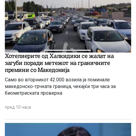
Хотелиерите од Халкидики се жалат на
загуби поради метежот на граничните
премини со Македонија
Само во вторникот 42.000 возила ја поминале
македонско-грчката граница, чекајќи три часа за
биометриската проверка
пред 10 часа