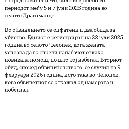
според обвинението, било извршено во
периодот меѓу 5 и 7 јуни 2025 година во
селото Драгоманце.
Во обвинението се опфатени и два обида за
убиство. Едниот е регистриран на 22 јули 2025
година во селото Челопек, кога жената
успеала да го спречи напаѓачот откако
повикала помош, по што тој избегал. Вториот
обид, според обвинителството, се случил на 9
февруари 2026 година, исто така во Челопек,
кога обвинетиот се откажал од намерата и
побегнал.