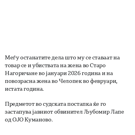
Меѓу останатите дела што му се ставаат на
товар се и убиствата на жена во Старо
Нагоричане во јануари 2026 година и на
повозрасна жена во Челопек во февруари,
истата година.
Предметот во судската постапка ќе го
застапува јавниот обвинител Љубомир Лапе
од ОЈО Куманово.