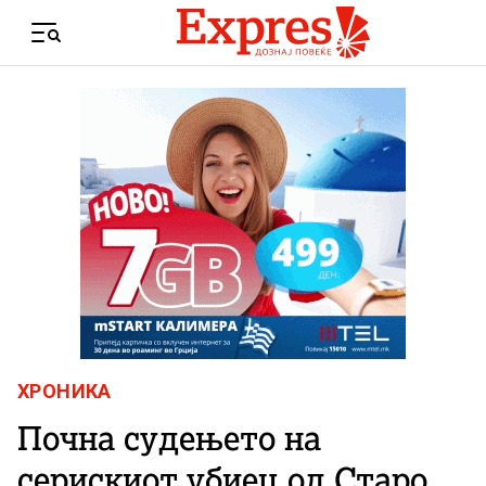
Skip to content
Menu
ХРОНИКА
Почна судењето на
серискиот убиец од Старо