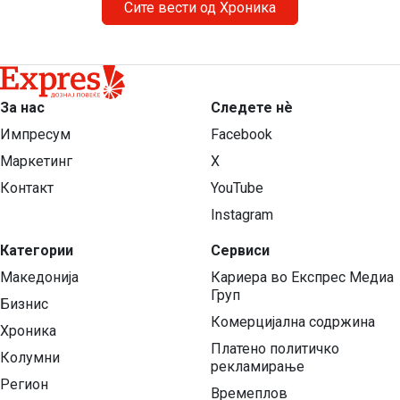
Сите вести од Хроника
За нас
Следете нѐ
Импресум
Facebook
Маркетинг
X
Контакт
YouTube
Instagram
Категории
Сервиси
Македонија
Кариера во Експрес Медиа
Груп
Бизнис
Комерцијална содржина
Хроника
Платено политичко
Колумни
рекламирање
Регион
Времеплов