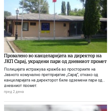
Провалено во канцеларијата на директор на
ЈКП Сарај, украдени пари од дневниот промет
Полицијата истражува кражба во просториите на
Јавното комунално претпријатие „Сарај“, откако од
канцеларијата на директорот биле одземени пари од
дневниот промет.
пред 2 дена