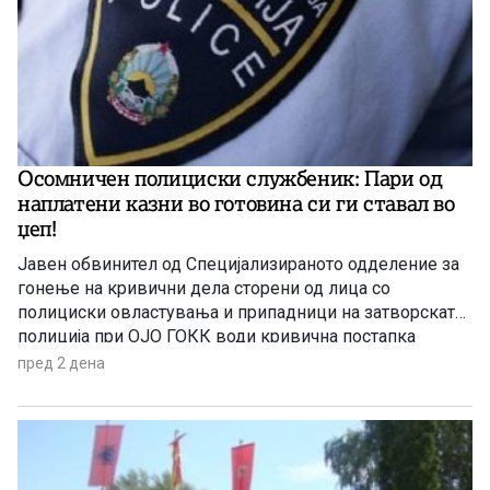
Осомничен полициски службеник: Пари од
наплатени казни во готовина си ги ставал во
џеп!
Јавен обвинител од Специјализираното одделение за
гонење на кривични дела сторени од лица со
полициски овластувања и припадници на затворската
полиција при ОЈО ГОКК води кривична постапка
против полициски службеник од Одделението за
пред 2 дена
безбедност на сообраќајот на патиштата при СВР
Скопје, поради постоење основано сомнение дека
сторил продолжено кривично дело Злоупотреба на
службената положба и овластување.