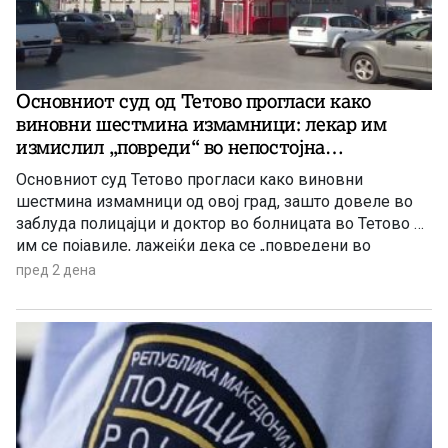
Основниот суд од Тетово прогласи како
виновни шестмина измамници: лекар им
измислил „повреди“ во непостојна
сообраќајка
Основниот суд Тетово прогласи како виновни
шестмина измамници од овој град, зашто довеле во
заблуда полицајци и доктор во болницата во Тетово –
им се појавиле, лажејќи дека се „повредени во
сообраќајка“, па дури добиле и медицински извештај
пред 2 дена
за „телесните повреди“ од доктор во болницата, се со
цел да ја приложат таквата лажна медицинска
документација пред осигурителни компании и да
земат отштета.