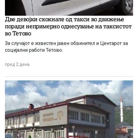
Две девојки скокнале од такси во движење
поради непримерно однесување на таксистот
во Тетово
За случајот е известен јавен обвинител и Центарот за
социјални работи Тетово.
пред 2 дена