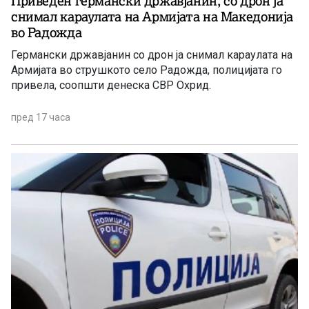
Приведен германски државјанин, со дрон ја
снимал караулата на Армијата на Македонија
во Радожда
Германски државјанин со дрон ја снимал караулата на
Армијата во струшкото село Радожда, полицијата го
привела, соопшти денеска СВР Охрид.
пред 17 часа