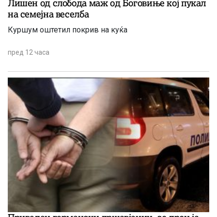
Лишен од слобода маж од Боговиње кој пукал
на семејна веселба
Куршум оштетил покрив на куќа
пред 12 часа