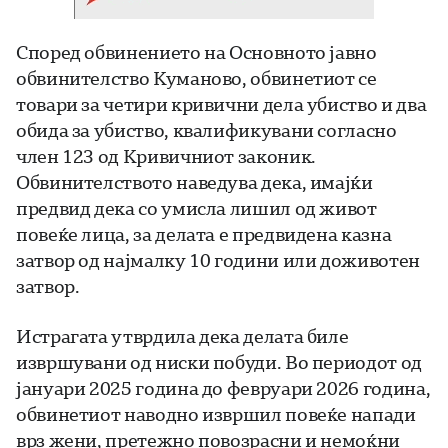
Според обвинението на Основното јавно
обвинителство Куманово, обвинетиот се
товари за четири кривични дела убиство и два
обида за убиство, квалификувани согласно
член 123 од Кривичниот законик.
Обвинителството наведува дека, имајќи
предвид дека со умисла лишил од живот
повеќе лица, за делата е предвидена казна
затвор од најмалку 10 години или доживотен
затвор.
Истрагата утврдила дека делата биле
извршувани од ниски побуди. Во периодот од
јануари 2025 година до февруари 2026 година,
обвинетиот наводно извршил повеќе напади
врз жени, претежно повозрасни и немоќни