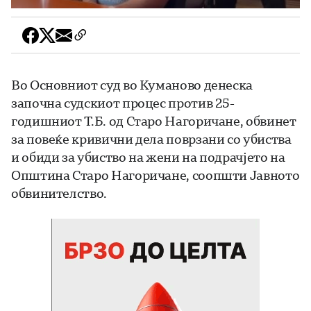
Во Основниот суд во Куманово денеска
започна судскиот процес против 25-
годишниот Т.Б. од Старо Нагоричане, обвинет
за повеќе кривични дела поврзани со убиства
и обиди за убиство на жени на подрачјето на
Општина Старо Нагоричане, соопшти Јавното
обвинителство.