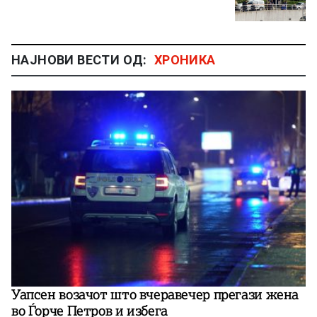
НАЈНОВИ ВЕСТИ ОД:
ХРОНИКА
Уапсен возачот што вчеравечер прегази жена
во Ѓорче Петров и избега