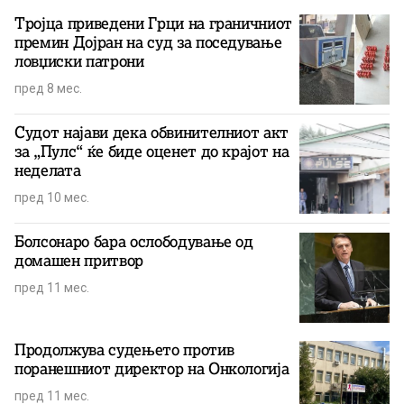
Тројца приведени Грци на граничниот
премин Дојран на суд за поседување
ловџиски патрони
пред 8 мес.
Судот најави дека обвинителниот акт
за „Пулс“ ќе биде оценет до крајот на
неделата
пред 10 мес.
Болсонаро бара ослободување од
домашен притвор
пред 11 мес.
Продолжува судењето против
поранешниот директор на Онкологија
пред 11 мес.