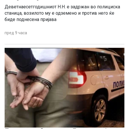
Деветнаесетгодишниот Н.Н. е задржан во полициска
станица, возилото му е одземено и против него ќе
биде поднесена пријава
пред 9 часа