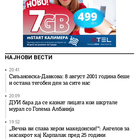
НАЈНОВИ ВЕСТИ
20:41
Сиљановска-Давкова: 8 август 2001 година беше
и остана тегобен ден за сите нас
20:09
ДУИ бара да се казнат лицата кои шкртале
мурал со Голема Албанија
19:52
„Вечна ви слава херои македонски!“: Ангелов за
масакрот кај Карпалак пред 25 години