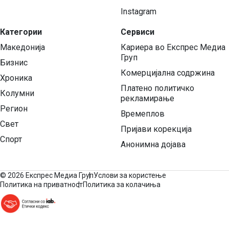
Instagram
Категории
Сервиси
Македонија
Кариера во Експрес Медиа
Груп
Бизнис
Комерцијална содржина
Хроника
Платено политичко
Колумни
рекламирање
Регион
Времеплов
Свет
Пријави корекција
Спорт
Анонимна дојава
©
2026 Експрес Медиа Груп
Услови за користење
Политика на приватност
Политика за колачиња