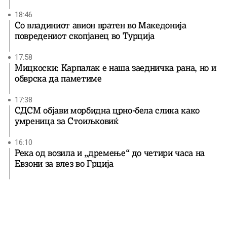
18:46
Со владиниот авион вратен во Македонија
повредениот скопјанец во Турција
17:58
Мицкоски: Карпалак е наша заедничка рана, но и
обврска да паметиме
17:38
СДСМ објави морбидна црно-бела слика како
умреница за Стоиљковиќ
16:10
Река од возила и „дремење“ до четири часа на
Евзони за влез во Грција