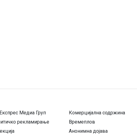
Експрес Медиа Груп
Комерцијална содржина
литичко рекламирање
Времеплов
екција
Анонимна дојава