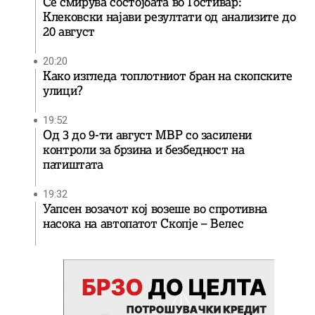
Се смирува состојбата во Гостивар:
Клековски најави резултати од анализите до
20 август
20:20
Како изгледа топлотниот бран на скопските
улици?
19:52
Од 3 до 9-ти август МВР со засилени
контроли за брзина и безбедност на
патиштата
19:32
Уапсен возачот кој возеше во спротивна
насока на автопатот Скопје – Велес