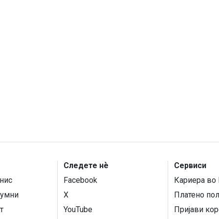
Следете нѐ
Сервиси
нис
Facebook
Кариера во 
умни
X
Платено по
т
YouTube
Пријави кор