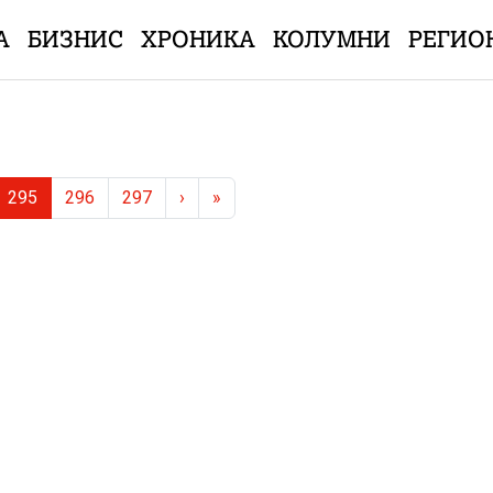
А
БИЗНИС
ХРОНИКА
КОЛУМНИ
РЕГИО
Current Page
Page
Page
295
296
297
›
»