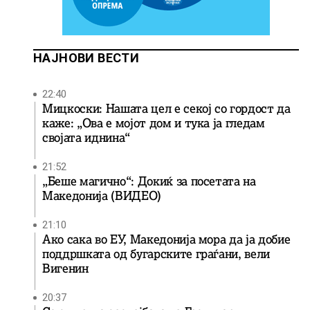
НАЈНОВИ ВЕСТИ
22:40
Мицкоски: Нашата цел е секој со гордост да
каже: „Ова е мојот дом и тука ја гледам
својата иднина“
21:52
„Беше магично“: Докиќ за посетата на
Македонија (ВИДЕО)
21:10
Ако сака во ЕУ, Македонија мора да ја добие
поддршката од бугарските граѓани, вели
Вигенин
20:37