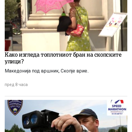
Како изгледа топлотниот бран на скопските
улици?
Македонија под вршник, Скопје врие..
пред 8 часа