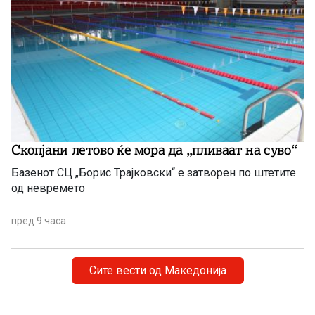
Скопјани летово ќе мора да „пливаат на суво“
Базенот СЦ „Борис Трајковски“ е затворен по штетите
од невремето
пред 9 часа
Сите вести од Македонија