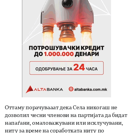
Оттаму порачувааат дека Села никогаш не
дозволил чесни членови на партијата да бидат
напаѓани, омаловажувани или исклучувани,
ниту за време на соработката ниту по