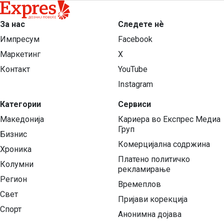
За нас
Следете нѐ
Импресум
Facebook
Маркетинг
X
Контакт
YouTube
Instagram
Категории
Сервиси
Македонија
Кариера во Експрес Медиа
Груп
Бизнис
Комерцијална содржина
Хроника
Платено политичко
Колумни
рекламирање
Регион
Времеплов
Свет
Пријави корекција
Спорт
Анонимна дојава