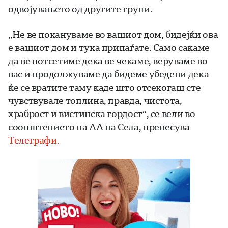
одвојувањето од другите групи.
„Не ве покануваме во вашиот дом, бидејќи ова
е вашиот дом и тука припаѓате. Само сакаме
да ве потсетиме дека ве чекаме, веруваме во
вас и продолжуваме да бидеме убедени дека
ќе се вратите таму каде што отсекогаш сте
чувствувале топлина, правда, чистота,
храброст и вистинска гордост“, се вели во
соопштението на АА на Села, пренесува
Телеграфи.