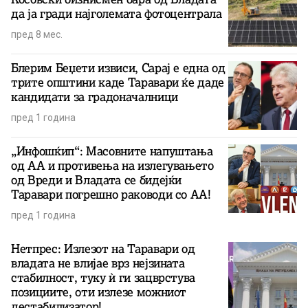
да ја гради најголемата фотоцентрала
пред 8 мес.
Блерим Беџети извиси, Сарај е една од
трите општини каде Таравари ќе даде
кандидати за градоначалници
пред 1 година
„Инфошќип“: Масовните напуштања
од АА и противења на излегувањето
од Вреди и Владата се бидејќи
Таравари погрешно раководи со АА!
пред 1 година
Нетпрес: Излезот на Таравари од
владата не влијае врз нејзината
стабилност, туку ѝ ги зацврстува
позициите, оти излезе можниот
дестабилизатор!