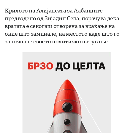
Крилото на Алијансата за Албанците
предводено од Зијадин Села, порачува дека
вратата е секогаш отворена за враќање на
оние што заминале, на местото каде што го
започнале своето политичко патување.