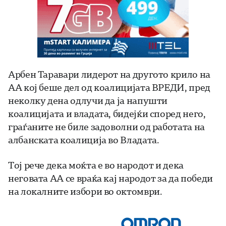
Арбен Таравари лидерот на другото крило на
АА кој беше дел од коалицијата ВРЕДИ, пред
неколку дена одлучи да ја напушти
коалицијата и владата, бидејќи според него,
граѓаните не биле задоволни од работата на
албанската коалиција во Владата.
Тој рече дека моќта е во народот и дека
неговата АА се враќа кај народот за да победи
на локалните избори во октомври.