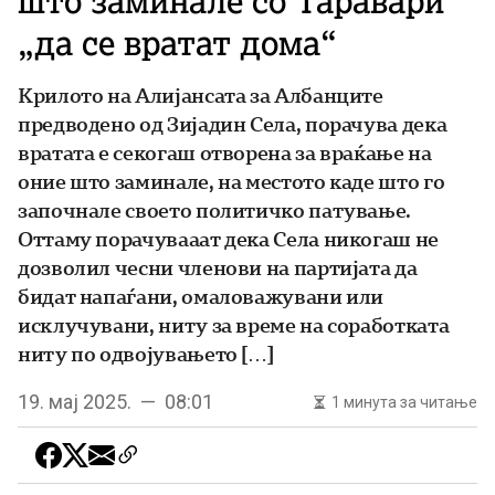
што заминале со Таравари
„да се вратат дома“
Крилото на Алијансата за Албанците
предводено од Зијадин Села, порачува дека
вратата е секогаш отворена за враќање на
оние што заминале, на местото каде што го
започнале своето политичко патување.
Оттаму порачувааат дека Села никогаш не
дозволил чесни членови на партијата да
бидат напаѓани, омаловажувани или
исклучувани, ниту за време на соработката
ниту по одвојувањето […]
19. мај 2025. — 08:01
1 минута за читање