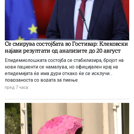
Се смирува состојбата во Гостивар: Клековски
најави резултати од анализите до 20 август
Епидемиолошката состојба се стабилизира, бројот на
нови пациенти се намалува, но официјален крај на
епидемијата ќе има дури откако ќе се исклучи
поврзаноста со водата за пиење
пред 7 часа