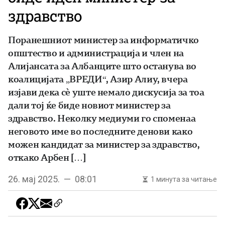
здравство
Поранешниот министер за информатичко
општество и администрација и член на
Алијансата за Албанците што останува во
коалицијата „ВРЕДИ“, Азир Алиу, вчера
изјави дека сè уште немало дискусија за тоа
дали тој ќе биде новиот министер за
здравство. Неколку медиуми го споменаа
неговото име во последните денови како
можен кандидат за министер за здравство,
откако Арбен […]
26. мај 2025. — 08:01
1 минута за читање