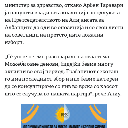
министер за здравство, откако Арбен Таравари
ја напушти владината коалиција по одлуката
на Претседателството на Алијансата за
Албанците да оди во опозиција и со свои листи
на советници на претстојните локални
избори.
„Сè уште не сме разговарале на оваа тема.
Можеби овие денови, бидејќи бевме многу
активни во овој период. Граѓанинот секогаш
го има последниот збор и ние бевме на терен
да се консултираме со нив во врска со хаосот
што се случува во нашата партија“, рече Алиу.