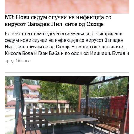
МЗ: Нови седум случаи на инфекција со
вирусот Западен Нил, сите од Скопје
Во текот на оваа недела во земјава се регистрирани
седум нови случаи на инфекција со вирусот Западен
Нил. Сите случаи се од Скопје – по два од општините
Кисела Вода и Гази Баба и по еден од Илинден, Бутел и
Аеродром. Новозаболените лица се на возраст од 60
пред 16 часа
до 84 години и сите се хоспитализирани, информираа
попладнево од Министерството за здравство.