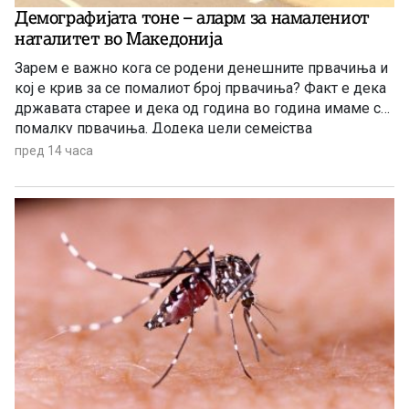
Демографијата тоне – аларм за намалениот
наталитет во Македонија
Зарем е важно кога се родени денешните првачиња и
кој е крив за се помалиот број првачиња? Факт е дека
државата старее и дека од година во година имаме се
помалку првачиња. Додека цели семејства
заминуваат од државата, политичарите си наоѓаат нова
пред 14 часа
тема за меѓусебни препукувања наместо да донесат
итни мерки за да се спречи одливот на млади.