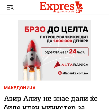
Skip to content
Menu
МАКЕДОНИЈА
Азир Алиу не знае дали ќе
биде иден министер за