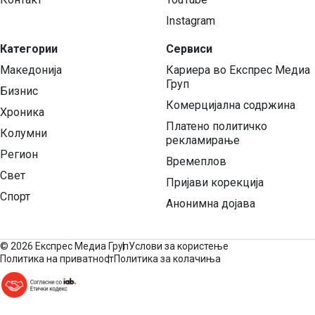
Instagram
Категории
Сервиси
Македонија
Кариера во Експрес Медиа
Груп
Бизнис
Комерцијална содржина
Хроника
Платено политичко
Колумни
рекламирање
Регион
Времеплов
Свет
Пријави корекција
Спорт
Анонимна дојава
©
2026 Експрес Медиа Груп
Услови за користење
Политика на приватност
Политика за колачиња