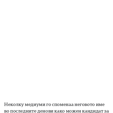
Неколку медиуми го споменаа неговото име
во последните денови како можен кандидат за