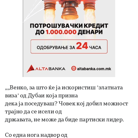
„„Венко, за што ќе ја искористиш ’златната
виза’ од Дубаи која призна
дека ја поседуваш? Човек кој добил можност
трајно да се исели од
државата, не може да биде партиски лидер.
Со една нога надвор од