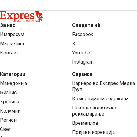
За нас
Следете нѐ
Импресум
Facebook
Маркетинг
X
Контакт
YouTube
Instagram
Категории
Сервиси
Македонија
Кариера во Експрес Медиа
Груп
Бизнис
Комерцијална содржина
Хроника
Платено политичко
Колумни
рекламирање
Регион
Времеплов
Свет
Пријави корекција