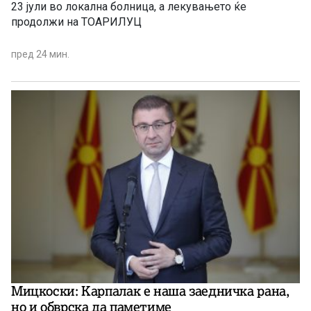
23 јули во локална болница, а лекувањето ќе
продолжи на ТОАРИЛУЦ
пред 24 мин.
Мицкоски: Карпалак е наша заедничка рана,
но и обврска да паметиме