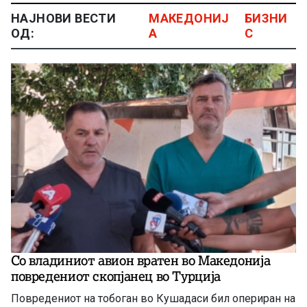
НАЈНОВИ ВЕСТИ
МАКЕДОНИЈ
БИЗНИ
ОД:
А
С
Со владиниот авион вратен во Македонија
повредениот скопјанец во Турција
Повредениот на тобоган во Кушадаси бил опериран на