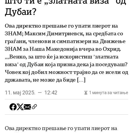
што ти е „златната виза“ од
Дубаи?
Ова директно прешање го упати лиерот на
ЗНАМ; Максим Димитриевск, на средбата со
граѓани, членови и симпатизери на Движење
ЗНАМ за Наша Македонија вчера во Охрид.
„„Венко, за што ќе ја искористиш ’златната
виза’ од Дубаи која призна дека ја поседуваш?
Човек кој добил можност трајно да се исели од
државата, не може да биде […]
11. мај 2025. — 12:42
1 минута за читање
Ова директно прешање го упати лиерот на