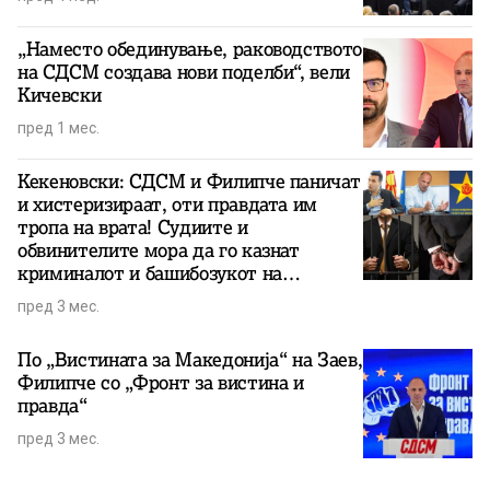
„Наместо обединување, раководството
на СДСМ создава нови поделби“, вели
Кичевски
пред 1 мес.
Кекеновски: СДСМ и Филипче паничат
и хистеризираат, оти правдата им
тропа на врата! Судиите и
обвинителите мора да го казнат
криминалот и башибозукот на
арамиите!
пред 3 мес.
По „Вистината за Македонија“ на Заев,
Филипче со „Фронт за вистина и
правда“
пред 3 мес.