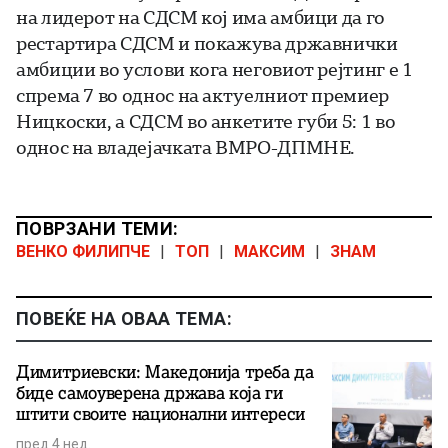
на лидерот на СДСМ кој има амбици да го
рестартира СДСМ и покажува државнички
амбиции во услови кога неговиот рејтинг е 1
спрема 7 во однос на актуелниот премиер
Ницкоски, а СДСМ во анкетите губи 5: 1 во
однос на владејачката ВМРО-ДПМНЕ.
ПОВРЗАНИ ТЕМИ:
ВЕНКО ФИЛИПЧЕ
|
ТОП
|
МАКСИМ
|
ЗНАМ
ПОВЕЌЕ НА ОВАА ТЕМА:
Димитриевски: Македонија треба да
биде самоуверена држава која ги
штити своите национални интереси
пред 4 нед.