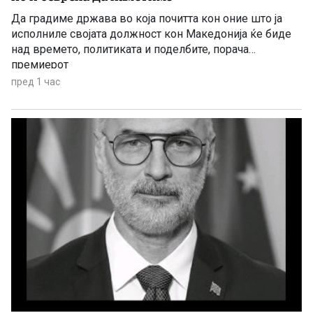
Да градиме држава во која почитта кон оние што ја
исполниле својата должност кон Македонија ќе биде
над времето, политиката и поделбите, порача
премиерот
пред 1 час