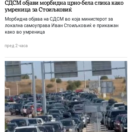
СДСМ објави морбидна црно-бела слика како
умреница за Стоиљковиќ
Морбидна објава на СДСМ во која министерот за
локална самоуправа Иван Стоиљковиќ е прикажан
како во умреница
пред 2 часа