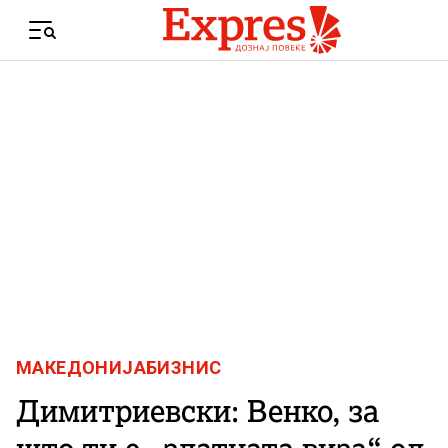
Skip to content
Menu
МАКЕДОНИЈА
БИЗНИС
Димитриевски: Венко, за