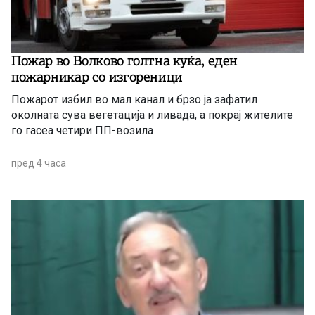
Пожар во Волково голтна куќа, еден
пожарникар со изгореници
Пожарот избил во мал канал и брзо ја зафатил
околната сува вегетација и ливада, а покрај жителите
го гасеа четири ПП-возила
пред 4 часа