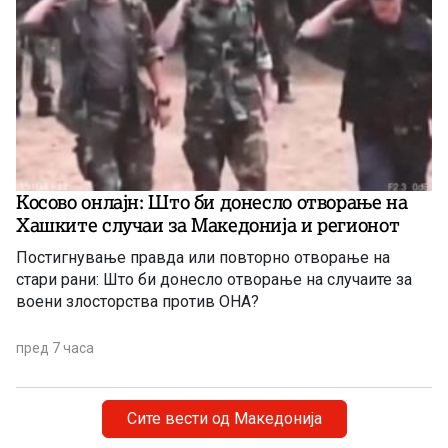
Косово онлајн: Што би донесло отворање на
Хашките случаи за Македонија и регионот
Постигнување правда или повторно отворање на
стари рани: Што би донесло отворање на случаите за
воени злосторства против ОНА?
пред 7 часа
Сите вести од Македонија