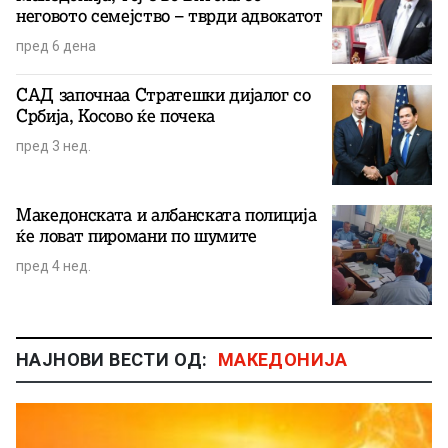
неговото семејство – тврди адвокатот
пред 6 дена
САД започнаа Стратешки дијалог со
Србија, Косово ќе почека
пред 3 нед.
Македонската и албанската полиција
ќе ловат пиромани по шумите
пред 4 нед.
НАЈНОВИ ВЕСТИ ОД:
МАКЕДОНИЈА