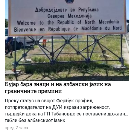
Бујар бара знаци и на албански јазик на
граничните премини
Преку статус на својот Фејсбук профил,
потпретседателот на ДУИ изрази загриженост,
тврдејќи дека на ГП Табановце се поставени државни
табли без албанскиот јазик
пред 2 часа