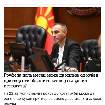
Груби за пола месец може да излезе од куќен
притвор оти обвинителот не ја завршил
истрагата?
На 22 август истекува рокот до кога Груби може да
остане во куќен притвор согласно досегашната судска
одлука