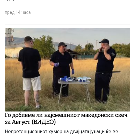
пред 14 часа
Го добивме ли најсмешниот македонски скеч
за Август (ВИДЕО)
Непретенциозниот хумор на двајцата јунаци ќе ве