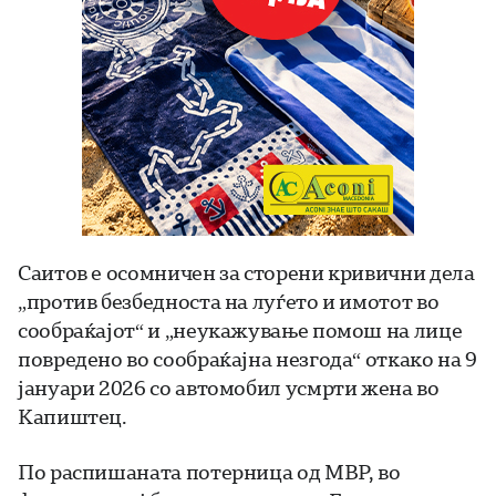
Саитов е осомничен за сторени кривични дела
„против безбедноста на луѓето и имотот во
сообраќајот“ и „неукажување помош на лице
повредено во сообраќајна незгода“ откако на 9
јануари 2026 со автомобил усмрти жена во
Капиштец.
По распишаната потерница од МВР, во