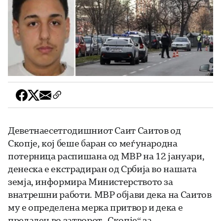
Деветнаесетгодишниот Саит Саитов од
Скопје, кој беше баран со меѓународна
потерница распишана од МВР на 12 јануари,
денеска е екстрадиран од Србија во нашата
земја, информира Министерството за
внатрешни работи. МВР објави дека на Саитов
му е определена мерка притвор и дека е
предаден во затворот „Скопје“ за