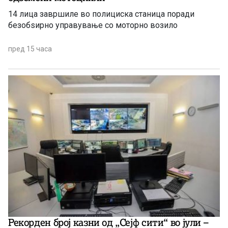
14 лица завршиле во полициска станица поради
безобѕирно управување со моторно возило
пред 15 часа
Рекорден број казни од „Сејф сити“ во јули –