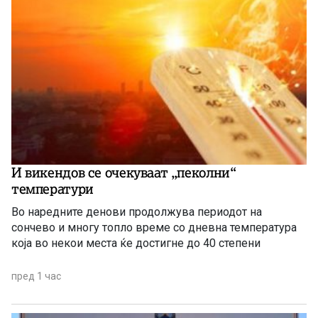
И викендов се очекуваат „пеколни“
температури
Во наредните денови продолжува периодот на
сончево и многу топло време со дневна температура
која во некои места ќе достигне до 40 степени
пред 1 час