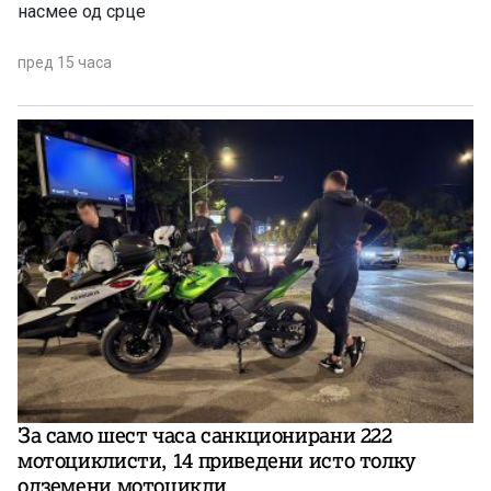
насмее од срце
пред 15 часа
За само шест часа санкционирани 222
мотоциклисти, 14 приведени исто толку
одземени мотоцикли