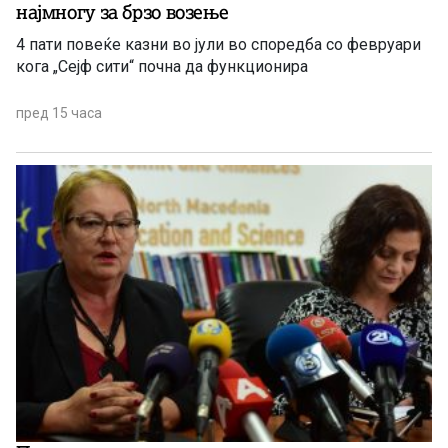
најмногу за брзо возење
4 пати повеќе казни во јули во споредба со февруари
кога „Сејф сити“ почна да функционира
пред 15 часа