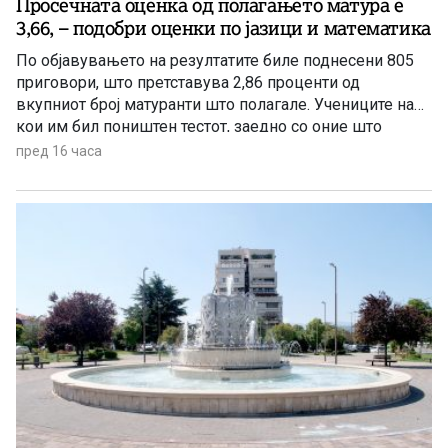
Просечната оценка од полагањето матура е
3,66, – подобри оценки по јазици и математика
По објавувањето на резултатите биле поднесени 805
приговори, што претставува 2,86 проценти од
вкупниот број матуранти што полагале. Учениците на
кои им бил поништен тестот, заедно со оние што
отсуствувале во јуни, ќе може да полагаат во
пред 16 часа
августовската испитна сесија.