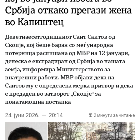
Србија откако прегази жена
во Капиштец
Деветнаесетгодишниот Саит Саитов од
Скопје, кој беше баран со меѓународна
потерница распишана од МВР на 12 јануари,
денеска е екстрадиран од Србија во нашата
земја, информира Министерството за
внатрешни работи. МВР објави дека на
Саитов му е определена мерка притвор и дека
е предаден во затворот „Скопје“ за
понатамошна постапка
24. јуни 2026. — 20:14
2 минути за читање