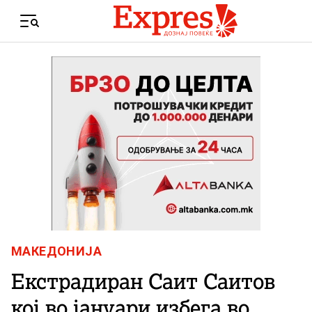
Skip to content
Menu
МАКЕДОНИЈА
Екстрадиран Саит Саитов
кој во јануари избега во