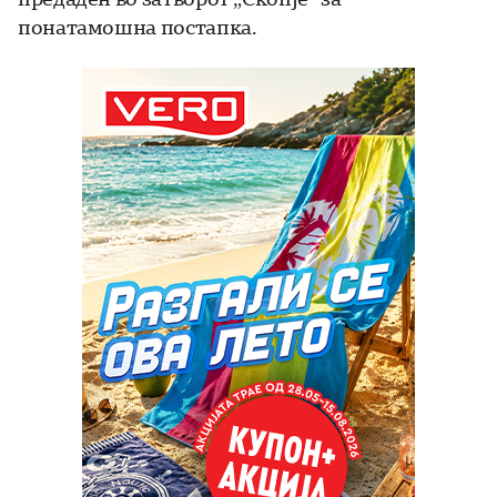
понатамошна постапка.