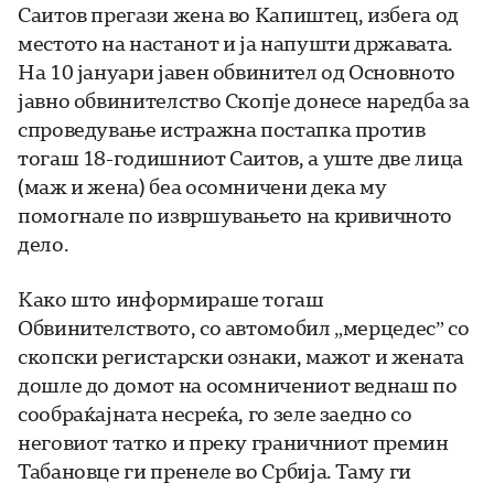
Саитов прегази жена во Капиштец, избега од
местото на настанот и ја напушти државата.
На 10 јануари јавен обвинител од Основното
јавно обвинителство Скопје донесе наредба за
спроведување истражна постапка против
тогаш 18-годишниот Саитов, а уште две лица
(маж и жена) беа осомничени дека му
помогнале по извршувањето на кривичното
дело.
Како што информираше тогаш
Обвинителството, со автомобил „мерцедес” со
скопски регистарски ознаки, мажот и жената
дошле до домот на осомничениот веднаш по
сообраќајната несреќа, го зеле заедно со
неговиот татко и преку граничниот премин
Табановце ги пренеле во Србија. Таму ги