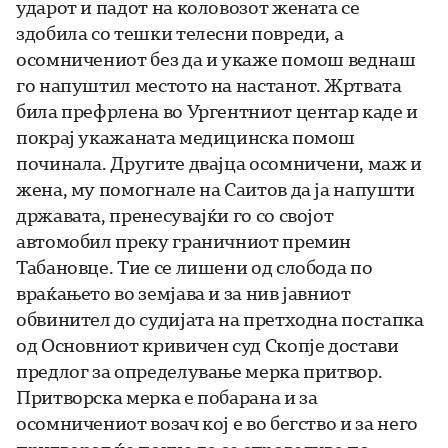
ударот и падот на коловозот жената се
здобила со тешки телесни повреди, а
осомничениот без да и укаже помош веднаш
го напуштил местото на настанот. Жртвата
била префрлена во Ургентниот центар каде и
покрај укажаната медицинска помош
починала. Другите двајца осомничени, маж и
жена, му помогнале на Саитов да ја напушти
државата, пренесувајќи го со својот
автомобил преку граничниот премин
Табановце. Тие се лишени од слобода по
враќањето во земјава и за нив јавниот
обвинител до судијата на претходна постапка
од Основниот кривичен суд Скопје достави
предлог за определување мерка притвор.
Притворска мерка е побарана и за
осомничениот возач кој е во бегство и за него