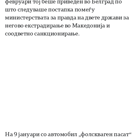
февруари тој беше приведен во Белград по
што следуваше постапка помеѓу
министерствата за правда на двете држави за
негово екстрадирање во Македонија и
соодветно санкционирање.
На 9 јануари со автомобил „фолскваген пасат“