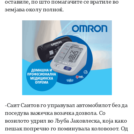
оставиле, по што помагачите се вратиле во
земјава околу полноќ.
-Саит Саитов го управувал автомобилот без да
поседува важечка возачка дозвола. Со
возилото удрил во Љуба Јаковлеска, која како
пешак попречно го поминувала коловозот. Од