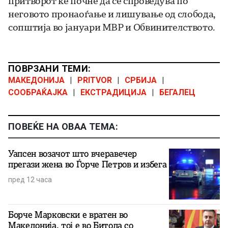
притворот ќе почне да се спроведува по
неговото пронаоѓање и лишување од слобода,
сопштија во јануари МВР и Обвинителството.
ПОВРЗАНИ ТЕМИ:
МАКЕДОНИЈА
|
PRITVOR
|
СРБИЈА
|
СООБРАЌАЈКА
|
ЕКСТРАДИЦИЈА
|
БЕГАЛЕЦ
ПОВЕЌЕ НА ОВАА ТЕМА:
Уапсен возачот што вчеравечер
прегази жена во Ѓорче Петров и избега
пред 12 часа
Борче Марковски е вратен во
Македонија, тој е во Битола со