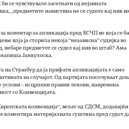
би се чувствувале засегнати од нејзината
ша, „предметите навистина не се суделе кај нив в
а коментар за апликација пред ЕСЧП во која се б
ење која ја сторила некоја “независна” судијка во
, небаре предметот се судел кај нив во штаб? Ама
, напиша Јанкулоска.
а на Стразбур да ја прифати апликацијата е само
штината на случајот. Од партијата посочуваат дек
е услови – исцрпени правни лекови, навремена
ност со Конвенцијата.
Европската конвенција“, велат од СДСМ, додавајќи
 се коментира материјалната суштина пред судот д