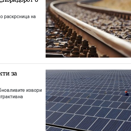
ко раскрсница на
кти за
обновливите извори
атрактивна