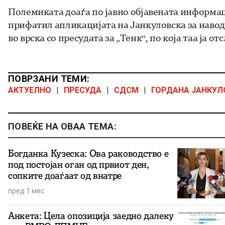
Полемиката доаѓа по јавно објавената информаци
прифатил апликацијата на Јанкуловска за навод
во врска со пресудата за „Тенк“, по која таа ја о
ПОВРЗАНИ ТЕМИ:
АКТУЕЛНО
|
ПРЕСУДА
|
СДСМ
|
ГОРДАНА ЈАНКУЛ
ПОВЕЌЕ НА ОВАА ТЕМА:
Богданка Кузеска: Ова раководство е
под постојан оган од првиот ден,
сопките доаѓаат од внатре
пред 1 мес.
Анкета: Цела опозиција заедно далеку