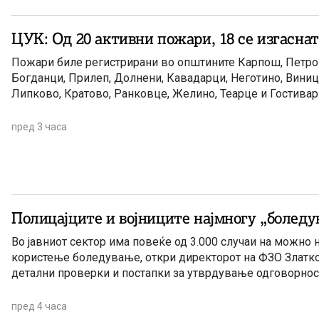
ЦУК: Од 20 активни пожари, 18 се изгасна
Пожари биле регистрирани во општините Карпош, Петров
Богданци, Прилеп, Долнени, Кавадарци, Неготино, Виниц
Липково, Кратово, Ранковце, Желино, Теарце и Гостивар
пред 3 часа
Полицајците и војниците најмногу „боледу
Во јавниот сектор има повеќе од 3.000 случаи на можно 
користење боледување, откри директорот на ФЗО Златко
детални проверки и постапки за утврдување одговорнос
пред 4 часа