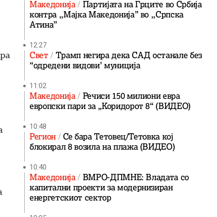
Македонија
Партијата на Грците во Србија
контра ,,Мајка Македонија” во ,,Српска
о
Атина”
12:27
ара
Свет
Трамп негира дека САД останале без
“одредени видови’ муниција
11:02
Македонија
Речиси 150 милиони евра
европски пари за „Коридорот 8“ (ВИДЕО)
10:48
а
Регион
Се бара Тетовец/Тетовка кој
блокирал 8 возила на плажа (ВИДЕО)
10:40
Македонија
ВМРО-ДПМНЕ: Владата со
капитални проекти за модернизиран
а
енергетскиот сектор