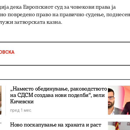
ја дека Европскиот суд за човекови права ја
но повредено право на правично судење, поднесе
тслужи затворската казна.
ОВСКА
„Наместо обединување, раководството
на СДСМ создава нови поделби“, вели
Кичевски
пред 1 мес.
Ново поскапување на храната и раст