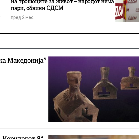
на трошоците за живот – народот нема
пари, обвини СДСМ
пред 2 мес.
јка Македонија”
 „Коридорот 8“