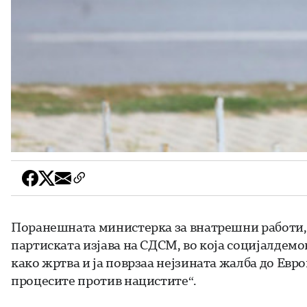
Поранешната министерка за внатрешни работи, 
партиската изјава на СДСМ, во која социјалдемок
како жртва и ја поврзаа нејзината жалба до Евро
процесите против нацистите“.