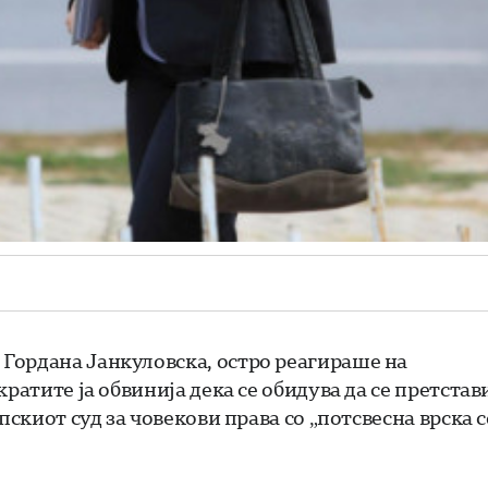
Гордана Јанкуловска, остро реагираше на
ратите ја обвинија дека се обидува да се претстав
пскиот суд за човекови права со „потсвесна врска с