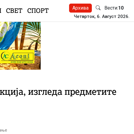
Архива
Вести:
10
Н
СВЕТ
СПОРТ
Четврток, 6. Август 2026.
кција, изгледа предметите
тање