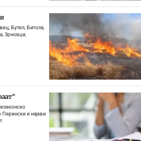
ти
ец, Бутел, Битола,
а, Зрновци,
ваат“
незаконско
 Перински и најави
т