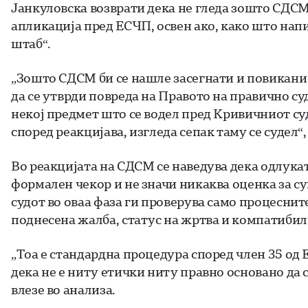
Јанкуловска возврати дека не гледа зошто СДСМ 
апликација пред ЕСЧП, освен ако, како што напи
штаб“.
„Зошто СДСМ би се нашле засегнати и повикани з
да се утврди повреда на Правото на правично суд
некој предмет што се водел пред Кривичниот суд
според реакцијава, изгледа сепак таму се судел“
Во реакцијата на СДСМ се наведува дека одлукат
формален чекор и не значи никаква оценка за су
судот во оваа фаза ги проверува само процеснит
поднесена жалба, статус на жртва и компатибил
„Тоа е стандардна процедура според член 35 од 
дека не е ниту етички ниту правно основано да
влезе во анализа.