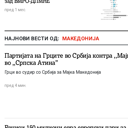
зад ВМРО-ДПМНЕ
пред 1 мес.
НАЈНОВИ ВЕСТИ ОД:
МАКЕДОНИЈА
Партијата на Грците во Србија контра ,,Ма
во ,,Српска Атина”
Грци во судир со Србија за Мајка Македонија
пред 4 мин.
Речиси 150 милиони евра европски пари за