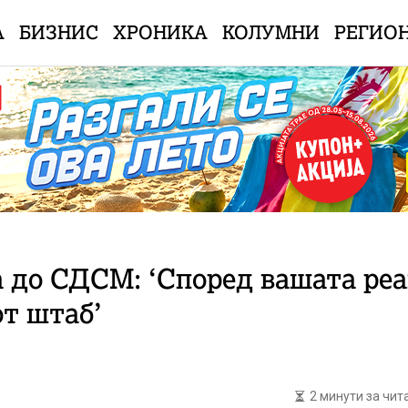
А
БИЗНИС
ХРОНИКА
КОЛУМНИ
РЕГИО
а до СДСМ: ‘Според вашата реа
от штаб’
2 минути за чи