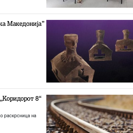
јка Македонија”
 „Коридорот 8“
ко раскрсница на