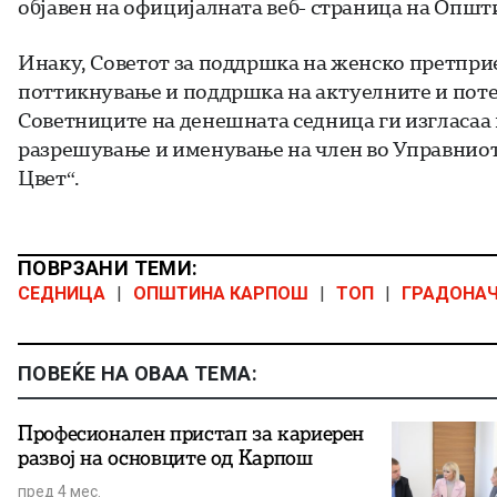
објавен на официјалната веб- страница на Опш
Инаку, Советот за поддршка на женско претпр
поттикнување и поддршка на актуелните и пот
Советниците на денешната седница ги изгласаа
разрешување и именување на член во Управниот
Цвет“.
ПОВРЗАНИ ТЕМИ:
СЕДНИЦА
|
ОПШТИНА КАРПОШ
|
ТОП
|
ГРАДОНА
ПОВЕЌЕ НА ОВАА ТЕМА:
Професионален пристап за кариерен
развој на основците од Карпош
пред 4 мес.