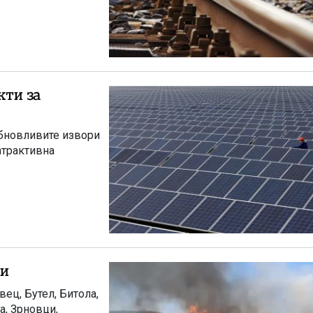
кти за
обновливите извори
атрактивна
ти
ец, Бутел, Битола,
а, Зрновци,