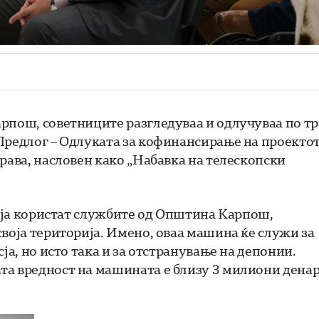
рпош, советниците разгледуваа и одлучуваа по т
Предлог – Одлуката за кофинансирање на проекто
рава, насловен како „Набавка на телескопски
е ја користат службите од Општина Карпош,
своја територија. Имено, оваа машина ќе служи за
ја, но исто така и за отстранување на депонии.
та вредност на машината е близу 3 милиони дена