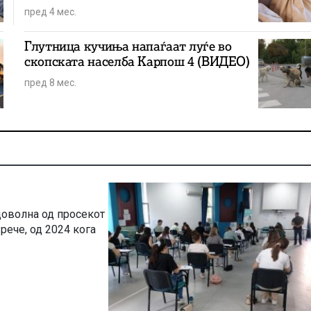
пред 4 мес.
Глутница кучиња напаѓаат луѓе во
скопската населба Карпош 4 (ВИДЕО)
пред 8 мес.
доволна од просекот
 рече, од 2024 кога