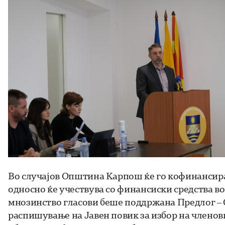
Во случајов Општина Карпош ќе го кофинансира
односно ќе учествува со финансиски средства во
мнозинство гласови беше поддржана Предлог – О
распишување на Јавен повик за избор на членов