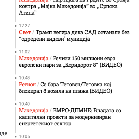
контра ,,Мајка Македонија” во ,,Српска
Атина”
12:27
Свет
Трамп негира дека САД останале без
“одредени видови’ муниција
11:02
Македонија
Речиси 150 милиони евра
европски пари за „Коридорот 8“ (ВИДЕО)
10:48
Регион
Се бара Тетовец/Тетовка кој
блокирал 8 возила на плажа (ВИДЕО)
10:40
Македонија
ВМРО-ДПМНЕ: Владата со
капитални проекти за модернизиран
енергетскиот сектор
иде
10:05