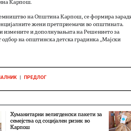
тина Карпош.
иемништво на Општина Карпош, се формира зарад
енцијалните жени претприемачи во општината.
 и измените и дополнувањата на Решението за
 одбор на општинска детска градинка „Мајски
ЧАЛНИК
|
ПРЕДЛОГ
Хуманитарни велигденски пакети за
семејства од социјален ризик во
Карпош