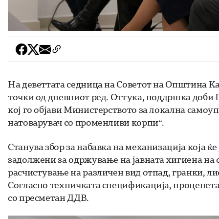
На деветтата седница на Советот на Општина Ка
точки од дневниот ред. Оттука, поддршка доби 
кој го објави Министерството за локална самоуп
натоварувач со променливи корпи“.
Станува збор за набавка на механизација која ќ
задолжени за одржување на јавната хигиена на 
расчистување на различен вид отпад, гранки, лис
Согласно техничката спецификација, проценета
со пресметан ДДВ.