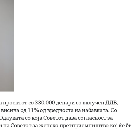
 проектот со 330.000 денари со вклучен ДДВ,
 висина од 11% од вредноста на набавката. Со
длуката со која Советот дава согласност за
и на Советот за женско претприемништво кој ќе б