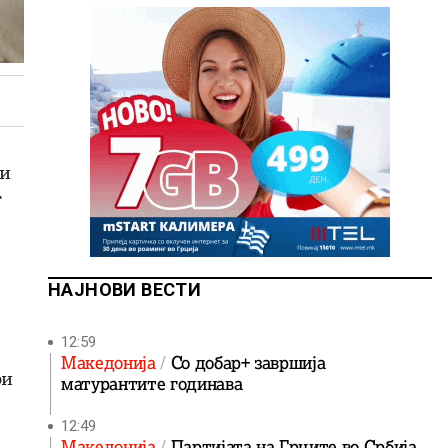
ри
т
НАЈНОВИ ВЕСТИ
12:59
Македонија
Со добар+ завршија
ри
матурантите годинава
12:49
Македонија
Партијата на Грците во Србија