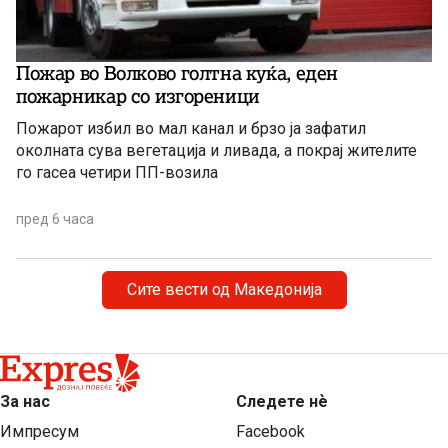
Пожар во Волково голтна куќа, еден
пожарникар со изгореници
Пожарот избил во мал канал и брзо ја зафатил
околната сува вегетација и ливада, а покрај жителите
го гасеа четири ПП-возила
пред 6 часа
Сите вести од Македонија
За нас
Следете нѐ
Импресум
Facebook