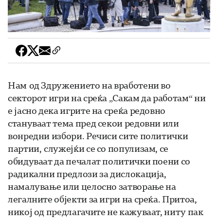
Нам
од Здружението на вработени во
секторот игри на среќа „Сакам да работам“ ни
е јасно дека игрите на среќа редовно
стануваат тема пред секои редовни или
вонредни избори. Речиси сите политички
партии
,
служејќи се со популизам, се
обидуваат да печалат политички поени со
радикални предлози за дислокација,
намалување или целосно затворање на
легалните објекти за игри на среќа. Притоа,
никој од предлагачите не кажуваат, ниту пак