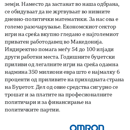
земји. Наместо да застанат во наша одбрана,
се обидуваат да не жртвуваат во нивните
дневно-политички математики. За нас ова е
големо разочарување. Економскиот сектор
игри на среќа вкупно гледано е најголемиот
приватен работодавец во Македонија.
Индиректно помага меѓу 54 до 100 илјади
други работни места. Годишните буџетски
приливи од легалните игри на среќа одамна
надмина 350 милиони евра што е најмалку 6
проценти од приливите на приходната страна
на Буџетот. Дел од овие средства сигурно се
трошат и за платите на професионалните
политичари и за финансирање на
политичките партии.