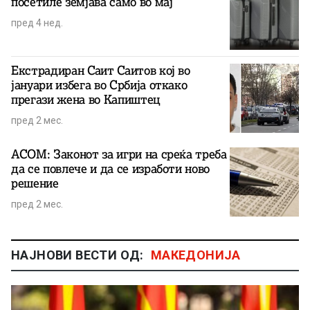
посетиле земјава само во мај
пред 4 нед.
Екстрадиран Саит Саитов кој во
јануари избега во Србија откако
прегази жена во Капиштец
пред 2 мес.
АСОМ: Законот за игри на среќа треба
да се повлече и да се изработи ново
решение
пред 2 мес.
НАЈНОВИ ВЕСТИ ОД:
МАКЕДОНИЈА