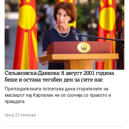
Сиљановска-Давкова: 8 август 2001 година
беше и остана тегобен ден за сите нас
Претседателката потсетува дека сторителите на
масакрот кај Карпалак не се соочија со правото и
правдата
пред 23 секунди