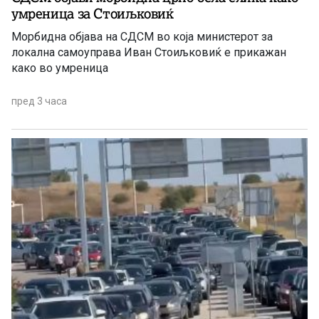
умреница за Стоиљковиќ
Морбидна објава на СДСМ во која министерот за
локална самоуправа Иван Стоиљковиќ е прикажан
како во умреница
пред 3 часа