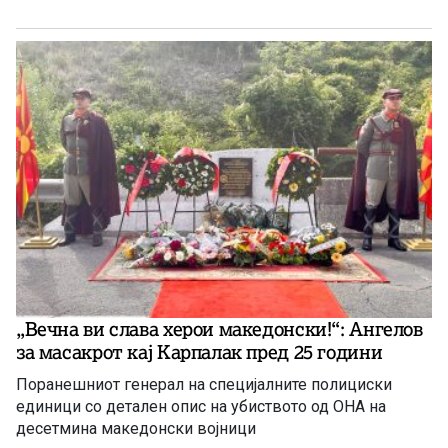
„Вечна ви слава херои македонски!“: Ангелов
за масакрот кај Карпалак пред 25 години
Поранешниот генерал на специјалните полициски
единици со детален опис на убиството од ОНА на
десетмина македонски војници