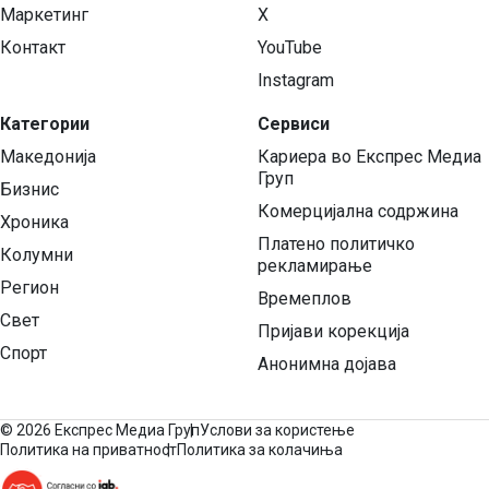
Маркетинг
X
Контакт
YouTube
Instagram
Категории
Сервиси
Македонија
Кариера во Експрес Медиа
Груп
Бизнис
Комерцијална содржина
Хроника
Платено политичко
Колумни
рекламирање
Регион
Времеплов
Свет
Пријави корекција
Спорт
Анонимна дојава
©
2026 Експрес Медиа Груп
Услови за користење
Политика на приватност
Политика за колачиња