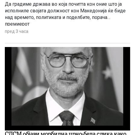
Да градиме држава во која почитта кон оние што ја
исполниле својата должност кон Македонија ќе биде
над времето, политиката и поделбите, порача
премиерот
пред 3 часа
СДСМ објави морбидна црно-бела слика како