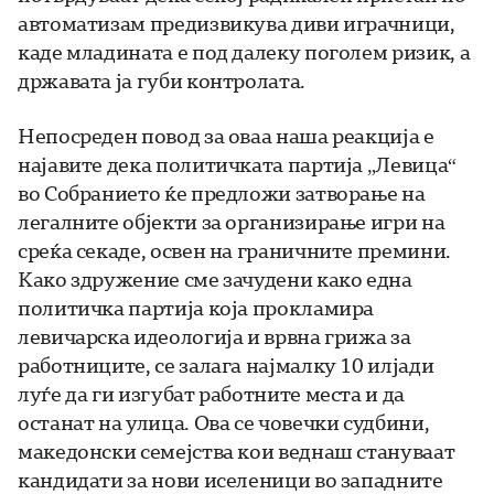
автоматизам предизвикува диви играчници,
каде младината е под далеку поголем ризик, а
државата ја губи контролата.
Непосреден повод за оваа наша реакција е
најавите дека политичката партија „Левица“
во Собранието ќе предложи затворање на
легалните објекти за организирање игри на
среќа секаде, освен на граничните премини.
Како здружение сме зачудени како една
политичка партија која прокламира
левичарска идеологија и врвна грижа за
работниците, се залага најмалку 10 илјади
луѓе да ги изгубат работните места и да
останат на улица. Ова се човечки судбини,
македонски семејства кои веднаш стануваат
кандидати за нови иселеници во западните