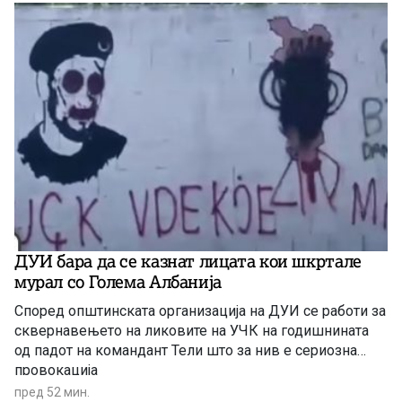
ДУИ бара да се казнат лицата кои шкртале
мурал со Голема Албанија
Според општинската организација на ДУИ се работи за
сквернавењето на ликовите на УЧК на годишнината
од падот на командант Тели што за нив е сериозна
провокација
пред 52 мин.