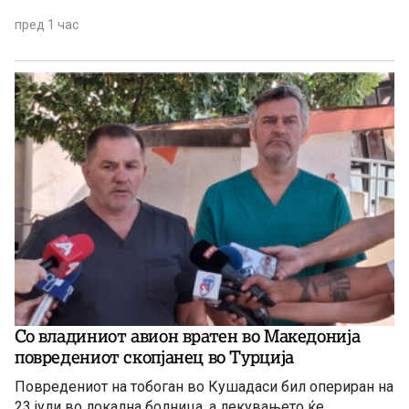
пред 1 час
Со владиниот авион вратен во Македонија
повредениот скопјанец во Турција
Повредениот на тобоган во Кушадаси бил опериран на
23 јули во локална болница, а лекувањето ќе