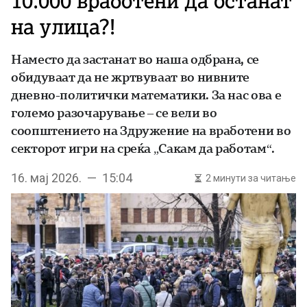
10.000 вработени да останат
на улица?!
Наместо да застанат во наша одбрана, се
обидуваат да не жртвуваат во нивните
дневно-политички математики. За нас ова е
големо разочарување – се вели во
соопштението на Здружение на вработени во
секторот игри на среќа „Сакам да работам“.
16. мај 2026. — 15:04
2 минути за читање