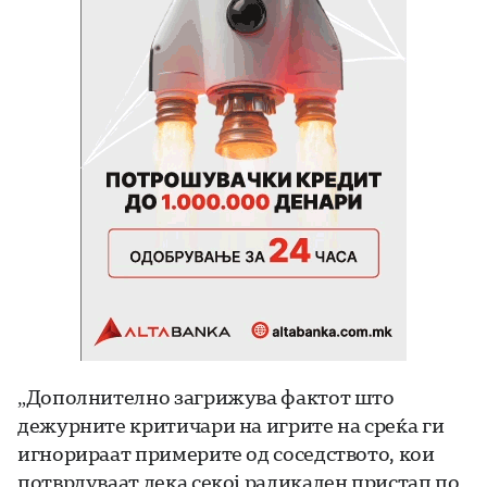
„Дополнително загрижува фактот што
дежурните критичари на игрите на среќа ги
игнорираат примерите од соседството, кои
потврдуваат дека секој радикален пристап по