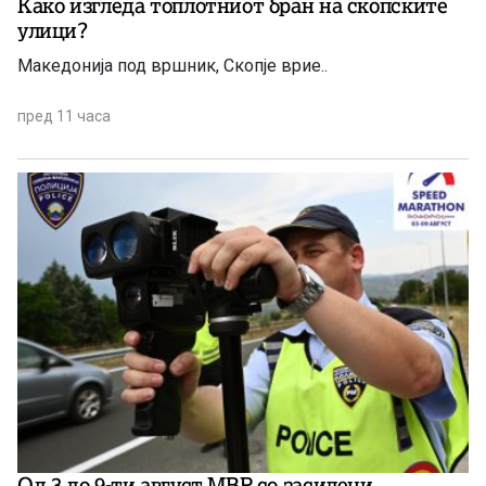
Како изгледа топлотниот бран на скопските
улици?
Македонија под вршник, Скопје врие..
пред 11 часа
Од 3 до 9-ти август МВР со засилени