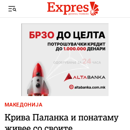
Skip to content
Menu
МАКЕДОНИЈА
Крива Паланка и понатаму
живее со своите