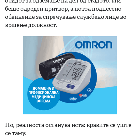
обидот за одземање на дел од стадото. Им
беше одреден притвор, а потоа поднесено
обвинение за спречување службено лице во
вршење должност.
Но, реалноста останува иста: кравите се уште
се таму.