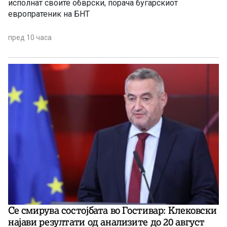
исполнат своите обврски, порача бугарскиот
европратеник на БНТ
пред 10 часа
Се смирува состојбата во Гостивар: Клековски
најави резултати од анализите до 20 август