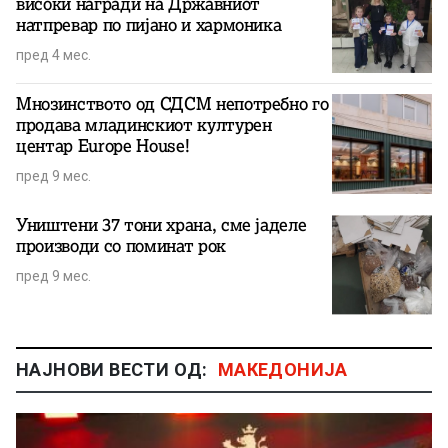
високи награди на Државниот
натпревар по пијано и хармоника
пред 4 мес.
Мнозинството од СДСМ непотребно го
продава младинскиот културен
центар Europe House!
пред 9 мес.
Уништени 37 тони храна, сме јаделе
производи со поминат рок
пред 9 мес.
НАЈНОВИ ВЕСТИ ОД:
МАКЕДОНИЈА