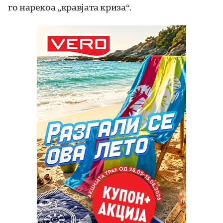
го нарекоа „кравјата криза“.