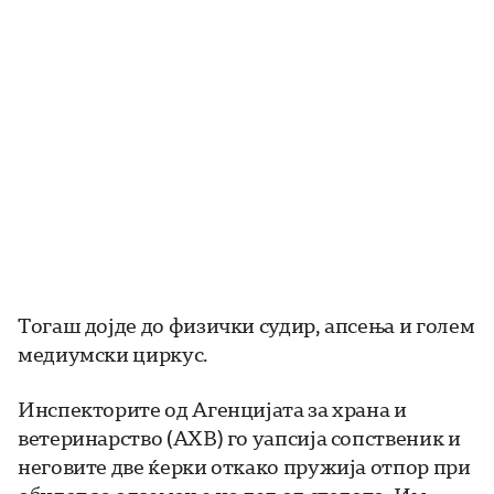
Тогаш дојде до физички судир, апсења и голем
медиумски циркус.
Инспекторите од Агенцијата за храна и
ветеринарство (АХВ) го уапсија сопственик и
неговите две ќерки откако пружија отпор при