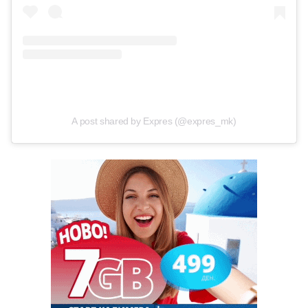
A post shared by Expres (@expres_mk)