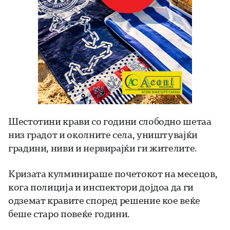
Шестотини крави со години слободно шетаа
низ градот и околните села, уништувајќи
градини, ниви и нервирајќи ги жителите.
Кризата кулминираше почетокот на месецов,
кога полиција и инспектори дојдоа да ги
одземат кравите според решение кое веќе
беше старо повеќе години.