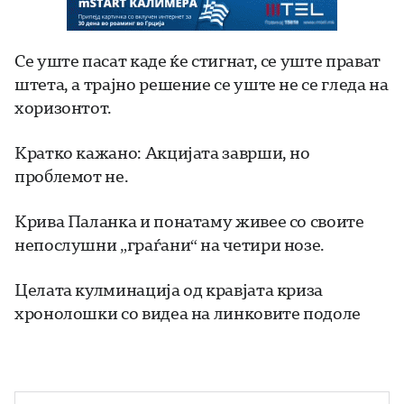
Се уште пасат каде ќе стигнат, се уште прават
штета, а трајно решение се уште не се гледа на
хоризонтот.
Кратко кажано: Акцијата заврши, но
проблемот не.
Крива Паланка и понатаму живее со своите
непослушни „граѓани“ на четири нозе.
Целата кулминација од кравјата криза
хронолошки со видеа на линковите подоле