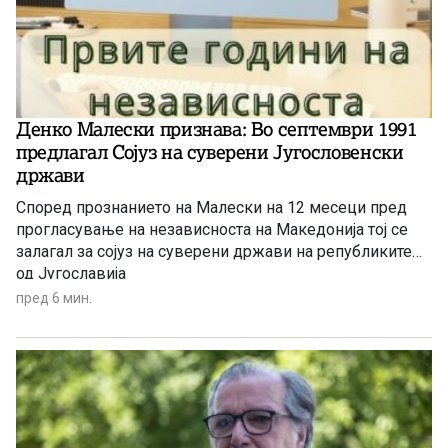
Денко Малески признава: Во септември 1991
предлагал Сојуз на суверени Југословенски
држави
Според прознанието на Малески на 12 месеци пред
прогласување на независноста на Македонија тој се
залагал за сојуз на суверени држави на републиките
од Југославија
пред 6 мин.