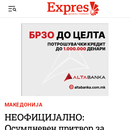
Skip to content
Menu
МАКЕДОНИЈА
НЕОФИЦИЈАЛНО:
Осумдневен притвор за