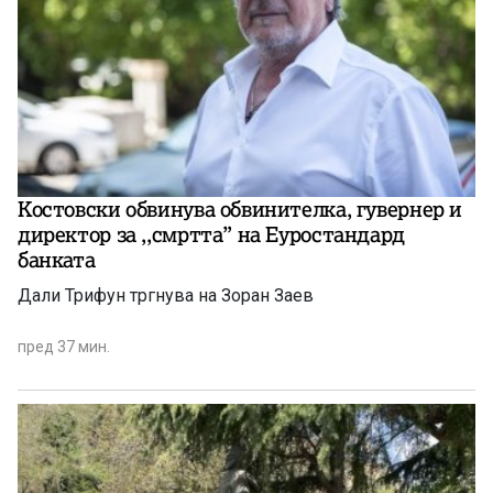
Костовски обвинува обвинителка, гувернер и
директор за ,,смртта” на Еуростандард
банката
Дали Трифун тргнува на Зоран Заев
пред 37 мин.