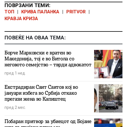
ПОВРЗАНИ ТЕМИ:
ТОП
|
КРИВА ПАЛАНКА
|
PRITVOR
|
КРАВЈА КРИЗА
ПОВЕЌЕ НА ОВАА ТЕМА:
Борче Марковски е вратен во
Македонија, тој е во Битола со
неговото семејство – тврди адвокатот
пред 1 нед.
Екстрадиран Саит Саитов кој во
јануари избега во Србија откако
прегази жена во Капиштец
пред 2 мес.
Побаран притвор за убиецот од Бојане