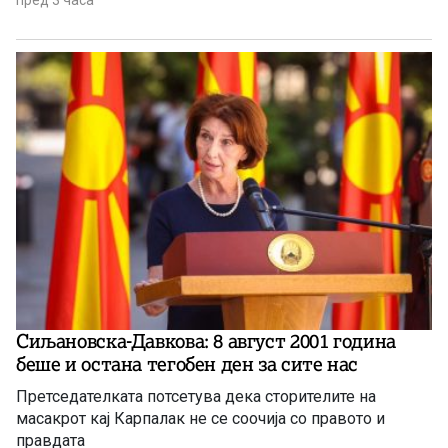
пред 3 часа
Сиљановска-Давкова: 8 август 2001 година
беше и остана тегобен ден за сите нас
Претседателката потсетува дека сторителите на
масакрот кај Карпалак не се соочија со правото и
правдата