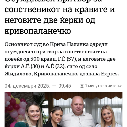
сопственикот на кравите и
неговите две ќерки од
кривопаланечко
Основниот суд во Крива Паланка одреди
осумдневен притвор за сопственикот на
повеќе од 500 крави, Г.Ѓ. (57), и неговите две
ќерки А.Ѓ. (30) и А.Ѓ. (22), сите од село
Жидилово, Кривопаланечко, дознава Expres.
04. декември 2025. — 09:45
1 минута за читање