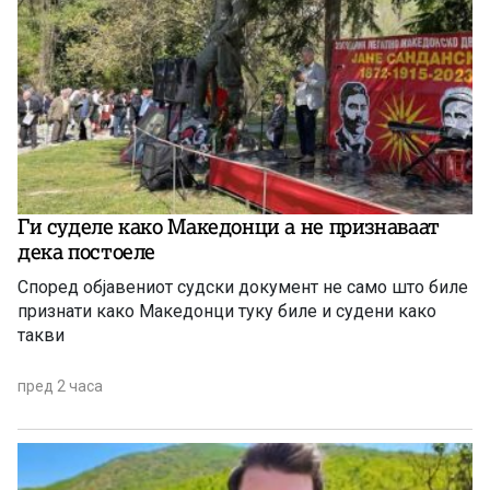
Ги суделе како Македонци а не признаваат
дека постоеле
Според објавениот судски документ не само што биле
признати како Македонци туку биле и судени како
такви
пред 2 часа