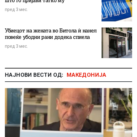
што го пријави татко му
пред 3 мес.
Убиецот на жената во Битола ѝ нанел
повеќе убодни рани додека спиела
пред 3 мес.
НАЈНОВИ ВЕСТИ ОД:
МАКЕДОНИЈА