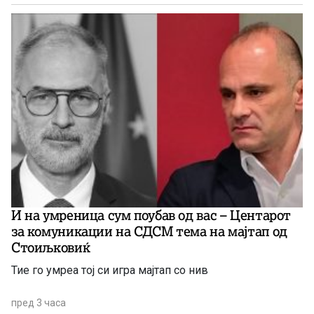
И на умреница сум поубав од вас – Центарот
за комуникации на СДСМ тема на мајтап од
Стоиљковиќ
Тие го умреа тој си игра мајтап со нив
пред 3 часа