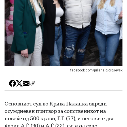
facebook.com/juliana.gjorgjievsk
Основниот суд во Крива Паланка одреди
осумдневен притвор за сопственикот на
повеќе од 500 крави, Г.Ѓ. (57), и неговите две
ќерки А.Ѓ. (30) и А.Ѓ. (22), сите од село