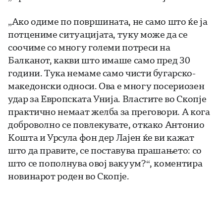
„Ако одиме по површината, не само што ќе ја
потцениме ситуацијата, туку може да се
соочиме со многу големи потреси на
Балканот, какви што имаше само пред 30
години. Тука немаме само чисти бугарско-
македонски односи. Ова е многу посериозен
удар за Европската Унија. Властите во Скопјe
практично немаат желба за преговори. А кога
доброволно се повлекувате, откако Антонио
Кошта и Урсула фон дер Лајен ќе ви кажат
што да правите, се поставува прашањето: со
што се пополнува овој вакуум?“, коментира
новинарот роден во Скопје.