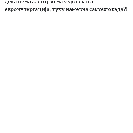
дека нема застој во македонската
евроинтергација, туку намерна самоблокада?!