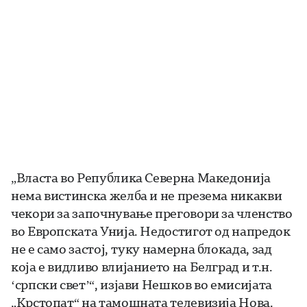
„Власта во Република Северна Македонија
нема вистинска желба и не презема никакви
чекори за започнување преговори за членство
во Европската Унија. Недостигот од напредок
не е само застој, туку намерна блокада, зад
која е видливо влијанието на Белград и т.н.
‘српски свет’“, изјави Нешков во емисијата
„Крстопат“ на тамошната телевизија Нова.