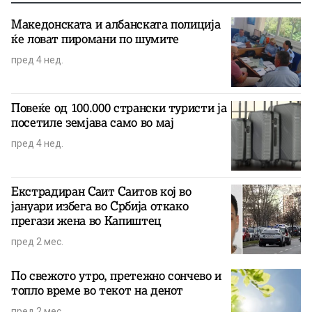
Македонската и албанската полиција
ќе ловат пиромани по шумите
пред 4 нед.
Повеќе од 100.000 странски туристи ја
посетиле земјава само во мај
пред 4 нед.
Екстрадиран Саит Саитов кој во
јануари избега во Србија откако
прегази жена во Капиштец
пред 2 мес.
По свежото утро, претежно сончево и
топло време во текот на денот
пред 2 мес.