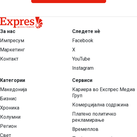
За нас
Следете нѐ
Импресум
Facebook
Маркетинг
X
Контакт
YouTube
Instagram
Категории
Сервиси
Македонија
Кариера во Експрес Медиа
Груп
Бизнис
Комерцијална содржина
Хроника
Платено политичко
Колумни
рекламирање
Регион
Времеплов
Свет