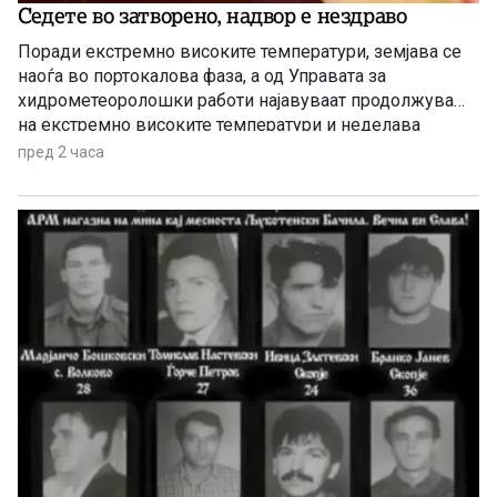
Седете во затворено, надвор е нездраво
Поради екстремно високите температури, земјава се
наоѓа во портокалова фаза, а од Управата за
хидрометеоролошки работи најавуваат продолжување
на екстремно високите температури и неделава
пред 2 часа