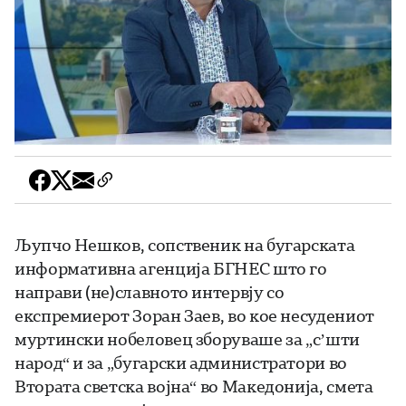
Љупчо Нешков, сопственик на бугарската
информативна агенција БГНЕС што го
направи (не)славното интервју со
експремиерот Зоран Заев, во кое несудениот
муртински нобеловец зборуваше за „с’шти
народ“ и за „бугарски администратори во
Втората светска војна“ во Македонија, смета