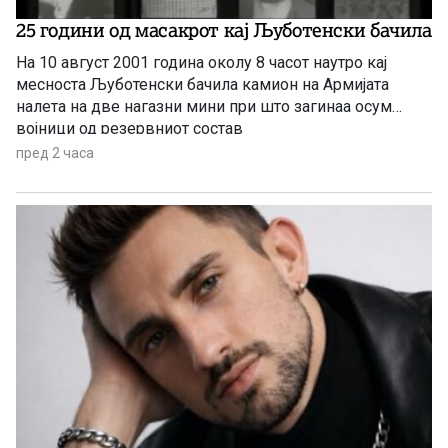
25 години од масакрот кај Љуботенски бачила
На 10 август 2001 година околу 8 часот наутро кај
месноста Љуботенски бачила камион на Армијата
налетa на две нагазни мини при што загинаа осум
војници од резервниот состав
пред 2 часа