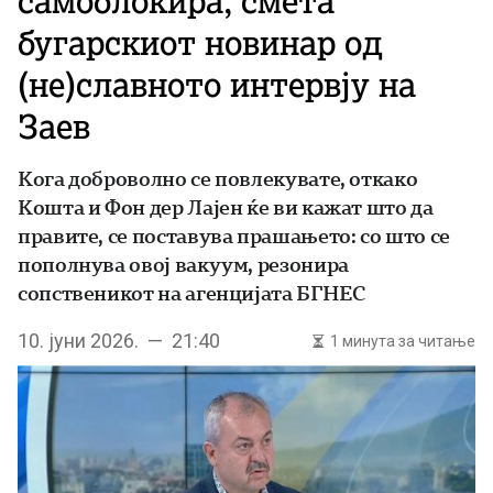
самоблокира, смета
бугарскиот новинар од
(не)славното интервју на
Заев
Кога доброволно се повлекувате, откако
Кошта и Фон дер Лајен ќе ви кажат што да
правите, се поставува прашањето: со што се
пополнува овој вакуум, резонира
сопственикот на агенцијата БГНЕС
10. јуни 2026. — 21:40
1 минута за читање