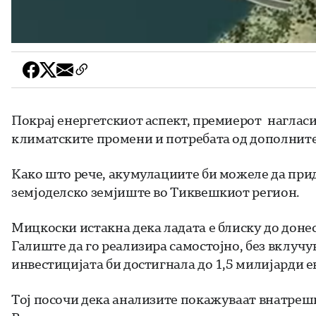
Покрај енергетскиот аспект, премиерот нагласи
климатските промени и потребата од дополните
Како што рече, акумулациите би можеле да прид
земјоделско земјиште во Тиквешкиот регион.
Мицкоски истакна дека ладата е блиску до дон
Галиште да го реализира самостојно, без вклучу
инвестицијата би достигнала до 1,5 милијарди 
Тој посочи дека анализите покажуваат внатрешн