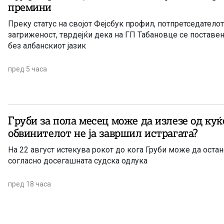
премини
Преку статус на својот Фејсбук профил, потпретседателот на Д
загриженост, тврдејќи дека на ГП Табановце се поставе
без албанскиот јазик
пред 5 часа
Груби за пола месец може да излезе од куќ
обвинителот не ја завршил истрагата?
На 22 август истекува рокот до кога Груби може да оста
согласно досегашната судска одлука
пред 18 часа