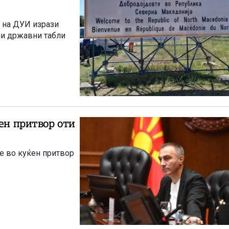
УИ изрази
ни државни табли
ен притвор оти
не во куќен притвор