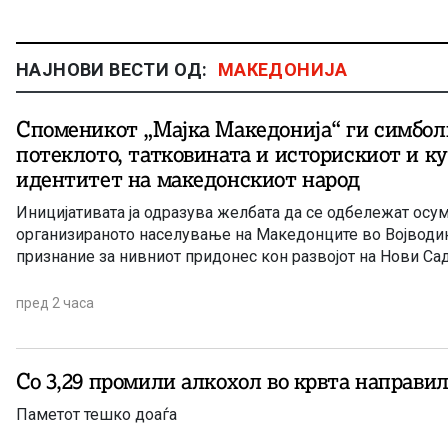
НАЈНОВИ ВЕСТИ ОД:
МАКЕДОНИЈА
Споменикот „Мајка Македонија“ ги симбол
потеклото, татковината и историскиот и к
идентитет на македонскиот народ
Иницијативата ја одразува желбата да се одбележат осу
организираното населување на Македонците во Војводин
признание за нивниот придонес кон развојот на Нови Сад
пред 2 часа
Со 3,29 промили алкохол во крвта направил
Паметот тешко доаѓа