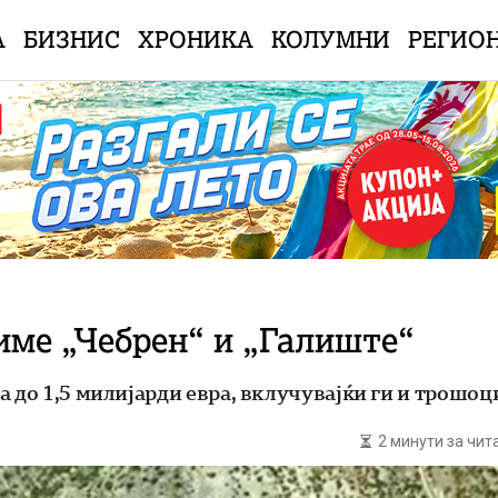
А
БИЗНИС
ХРОНИКА
КОЛУМНИ
РЕГИО
име „Чебрен“ и „Галиште“
а до 1,5 милијарди евра, вклучувајќи ги и трошо
2 минути за чи