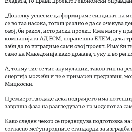
Владата, го прави проектот економски оправдан
„Доколку успееме да формираме синдикат на м
се во таа насока, тогаш реално е да се очекува 
овој, би рекол, историски проект. Има многу при
компанијата АД ЕСМ, поранешна ЕЛЕМ, дека тре
заби да го изградиме сами овој проект. ​Имајќи
само на Македонија како држава, туку и во регио
А, токму тие се тие акумулации, таков тип на р
енергија можеби и не е примарен предизвик, мо
Мицкоски.
Премиерот додаде дека подрачјето има потенцијал
завршна фаза на разгледување на моделот за сам
Како следен чекор се предвидува подготовка на
согласно меѓународните стандарди за изградба 