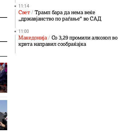
11:14
Свет
Трамп бара да нема веќе
„државјанство по раѓање“ во САД
11:00
Македонија
Со 3,29 промили алкохол во
крвта направил сообраќајка