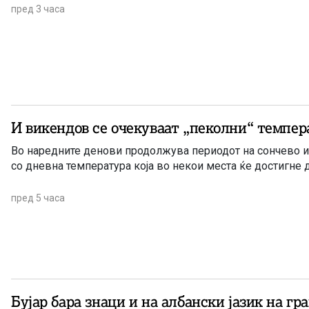
пред 3 часа
И викендов се очекуваат „пеколни“ темпер
Во наредните денови продолжува периодот на сончево и
со дневна температура која во некои места ќе достигне 
пред 5 часа
Бујар бара знаци и на албански јазик на г