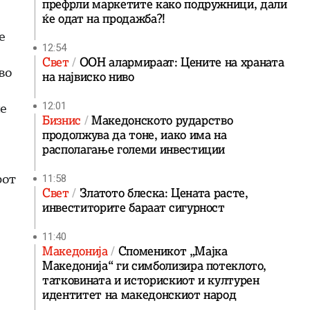
префрли маркетите како подружници, дали
ќе одат на продажба?!
е
12:54
Свет
ООН алармираат: Цените на храната
во
на највиско ниво
не
12:01
Бизнис
Македонското рударство
продолжува да тоне, иако има на
располагање големи инвестиции
рот
11:58
Свет
Златото блеска: Цената расте,
инвеститорите бараат сигурност
11:40
Македонија
Споменикот „Мајка
Македонија“ ги симболизира потеклото,
татковината и историскиот и културен
идентитет на македонскиот народ