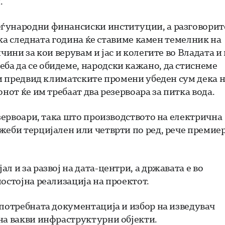
.
еѓународни финансиски институции, а разговорит
дека следната година ќе ставиме камен темелник на
чини за кои верувам и јас и колегите во Владата и 
ба да се обидеме, народски кажано, да стиснеме
 ги предвид климатските промени убеден сум дека 
нот ќе им требаат два резервоара за питка вода.
езервоари, така што производството на електрична
жеби терцијален или четврти по ред, рече премие
 и за развој на дата-центри, а државата е во
остојна реализација на проектот.
 потребната документација и избор на изведувач
на вакви инфраструктурни објекти.