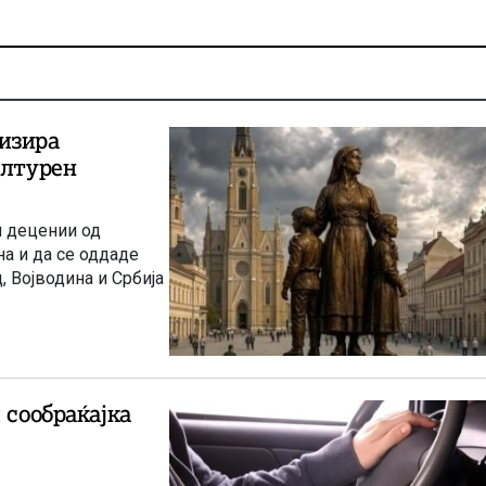
изира
ултурен
м децении од
а и да се оддаде
, Војводина и Србија
 сообраќајка