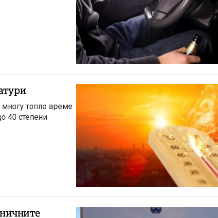
атури
 многу топло време
до 40 степени
раничните