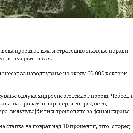
 дека проектот има и стратешко значење поради
лни резерви на вода.
онесат за наводнување на околу 60.000 хектари
есување одлука хидроенергетскиот проект Чебрен 
вање на приватен партнер, а според него,
евра, вклучувајќи ги и трошоците за финансирање.
а стапка на поврат над 10 проценти, што, според