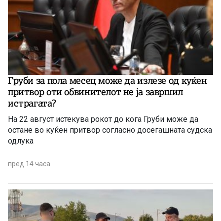
Груби за пола месец може да излезе од куќен
притвор оти обвинителот не ја завршил
истрагата?
На 22 август истекува рокот до кога Груби може да
остане во куќен притвор согласно досегашната судска
одлука
пред 14 часа