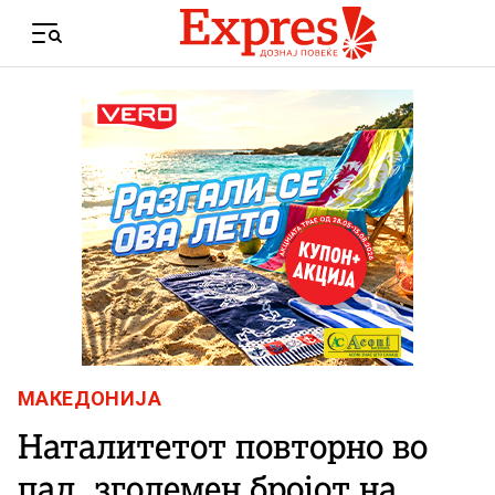
Skip to content
Menu
МАКЕДОНИЈА
Наталитетот повторно во
пад, зголемен бројот на