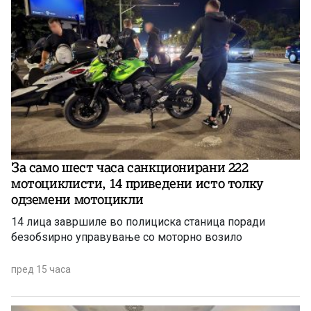
За само шест часа санкционирани 222
мотоциклисти, 14 приведени исто толку
одземени мотоцикли
14 лица завршиле во полициска станица поради
безобѕирно управување со моторно возило
пред 15 часа