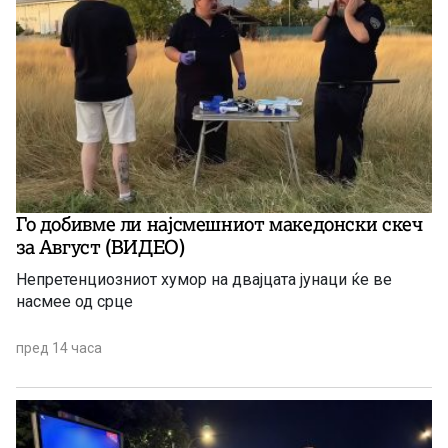
Го добивме ли најсмешниот македонски скеч
за Август (ВИДЕО)
Непретенциозниот хумор на двајцата јунаци ќе ве
насмее од срце
пред 14 часа