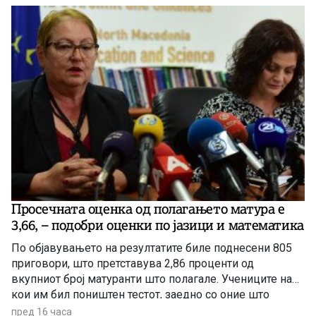
Просечната оценка од полагањето матура е
3,66, – подобри оценки по јазици и математика
По објавувањето на резултатите биле поднесени 805
приговори, што претставува 2,86 проценти од
вкупниот број матуранти што полагале. Учениците на
кои им бил поништен тестот, заедно со оние што
отсуствувале во јуни, ќе може да полагаат во
пред 16 часа