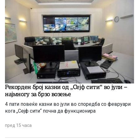
Рекорден број казни од „Сејф сити“ во јули –
најмногу за брзо возење
4 пати повеќе казни во јули во споредба со февруари
кога „Сејф сити“ почна да функционира
пред 15 часа