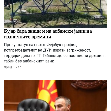
Бујар бара знаци и на албански јазик на
граничните премини
Преку статус на својот Фејсбук профил,
потпретседателот на ДУИ изрази загриженост,
тврдејќи дека на ГП Табановце се поставени државни
табли без албанскиот јазик
пред 1 час