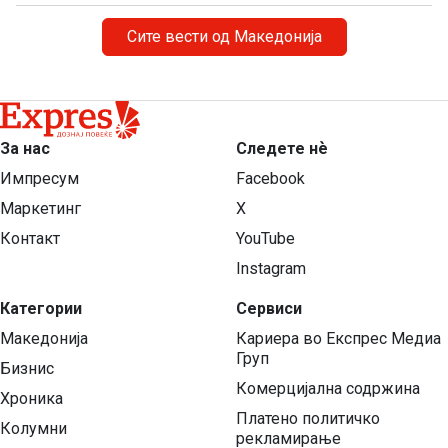
Сите вести од Македонија
За нас
Следете нѐ
Импресум
Facebook
Маркетинг
X
Контакт
YouTube
Instagram
Категории
Сервиси
Македонија
Кариера во Експрес Медиа
Груп
Бизнис
Комерцијална содржина
Хроника
Платено политичко
Колумни
рекламирање