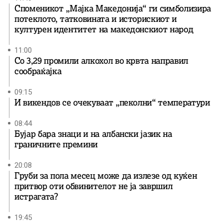
Споменикот „Мајка Македонија“ ги симболизира
потеклото, татковината и историскиот и
културен идентитет на македонскиот народ
11:00
Со 3,29 промили алкохол во крвта направил
сообраќајка
09:15
И викендов се очекуваат „пеколни“ температури
08:44
Бујар бара знаци и на албански јазик на
граничните премини
20:08
Груби за пола месец може да излезе од куќен
притвор оти обвинителот не ја завршил
истрагата?
19:45