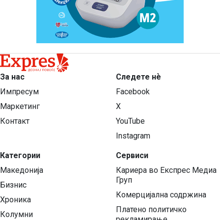
За нас
Следете нѐ
Импресум
Facebook
Маркетинг
X
Контакт
YouTube
Instagram
Категории
Сервиси
Македонија
Кариера во Експрес Медиа
Груп
Бизнис
Комерцијална содржина
Хроника
Платено политичко
Колумни
рекламирање