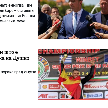
ата енергија. Ние
или барем евтината
д земјите во Европа
енергија, рече
ци што е
ака на Душко
 порака пред смртта