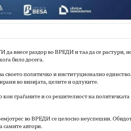
 да внесе раздор во ВРЕДИ и таа да се растури, н
кога било досега.
ва своето политичко и институционално единство
рани во визијата, целите и одлуките.
о кон граѓаните и со решителност на политичката
земјотрес во ВРЕДИ се целосно неуспешни. Обидо
а самите автори.