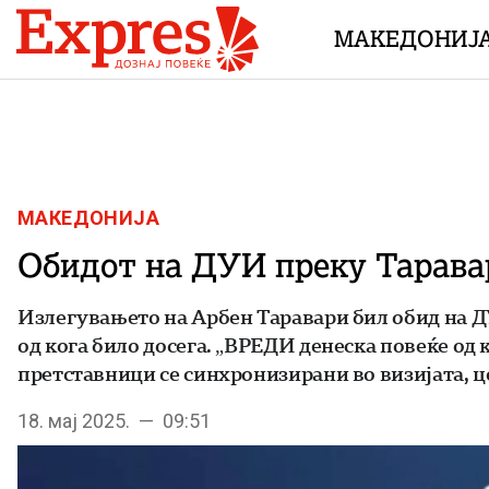
Skip to content
МАКЕДОНИЈ
МАКЕДОНИЈА
Обидот на ДУИ преку Таравар
Излегувањето на Арбен Таравари бил обид на ДУ
од кога било досега. „ВРЕДИ денеска повеќе од
претставници се синхронизирани во визијата, ц
18. мај 2025. — 09:51