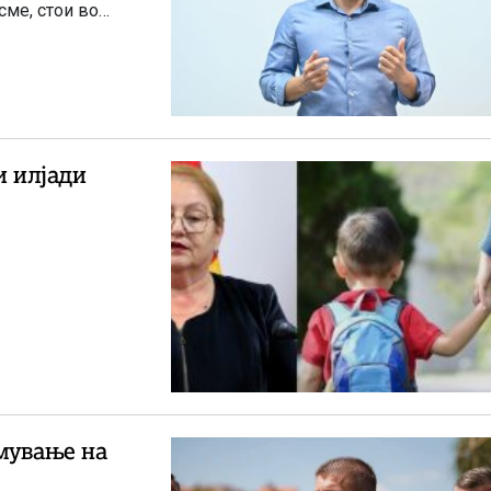
сме, стои во
и илјади
емување на