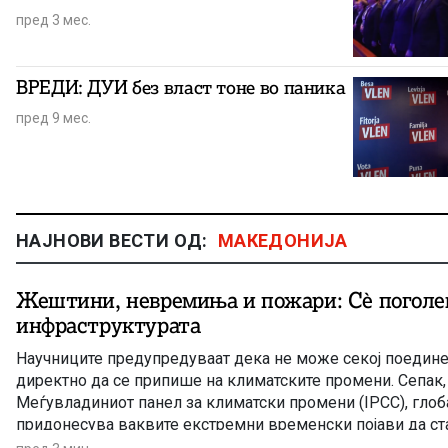
пред 3 мес.
ВРЕДИ: ДУИ без власт тоне во паника
пред 9 мес.
НАЈНОВИ ВЕСТИ ОД:
МАКЕДОНИЈА
Жештини, невремиња и пожари: Сè поголем
инфраструктурата
Научниците предупредуваат дека не може секој поедине
директно да се припише на климатските промени. Сепак,
Меѓувладиниот панел за климатски промени (IPCC), гло
придонесува ваквите екстремни временски појави да ста
поинтензивни и подолготрајни.