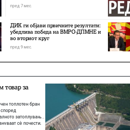
пред 7 мес.
ДИК ги објави првичните резултати:
убедлива победа на ВМРО-ДПМНЕ и
во вториот круг
пред 9 мес.
 товар за
чен топлотен бран
 според
балното затоплување
нуваат сѐ почести,