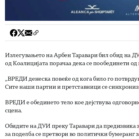
Излегувањето на Арбен Таравари бил обид на ДУИ
од Коалицијата порачаа дека се пообединети од 
„ВРЕДИ денеска повеќе од кога било го потврду
Сите наши партии и претставници се синхронизи
ВРЕДИ е обединето тело кое дејствува одговорн
сцена.
Обидите на ДУИ преку Таравари да предизвика 
за поделба се претвори во политички бумеранг з