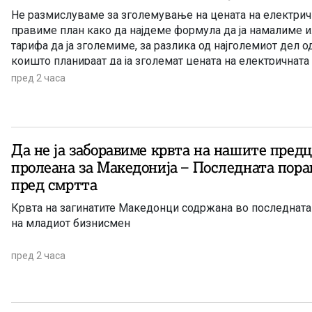
Не размислуваме за зголемување на цената на електричн
правиме план како да најдеме формула да ја намалиме 
тарифа да ја зголемиме, за разлика од најголемиот дел о
коишто планираат да ја зголемат цената на електричната 
денеска премиерот Христијан Мицкоски.
пред 2 часа
Да не ја заборавиме крвта на нашите пред
пролеана за Македонија – Последната пор
пред смртта
Крвта на загинатите Македонци содржана во последната
на младиот бизнисмен
пред 2 часа