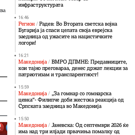
инфраструктурата
ва
16:46
Регион
Радев: Во Втората светска војна
Бугарија ја спаси целата своја еврејска
заедница од ужасите на нацистичките
логори!
16:21
Македонија
ВМРО ДПМНЕ: Предавниците,
кои тајно преговараа, денес држат лекции за
патриотизам и транспарентност!
15:59
Македонија
„За гомнар со гомнарска
цевка“- Филипче доби жестока реакција од
Српската заедница во Македонија
15:50
Македонија
Јаневска: Од септември 2026 ќе
има над три илјади првачиња помалку од