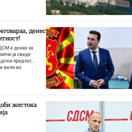
говараа, денес
нтност!
ДСМ е доказ за
липче ја сведе
цуски предлог,
се вели во
доби жестока
ија