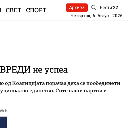
Архива
Вести:
22
Н
СВЕТ
СПОРТ
Четврток, 6. Август 2026.
 ВРЕДИ не успеа
но од Коалицијата порачаа дека се пообединети
итуционално единство. Сите наши партии и
тање