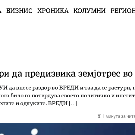
А
БИЗНИС
ХРОНИКА
КОЛУМНИ
РЕГИО
и да предизвика земјотрес во
И да внесе раздор во ВРЕДИ и таа да се растури, 
 кога било го потврдува своето политичко и инст
елите и одлуките. ВРЕДИ […]
1 минута за чи