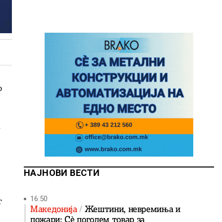
о
.
НАЈНОВИ ВЕСТИ
16:50
т
Македонија
Жештини, невремиња и
пожари: Сè поголем товар за