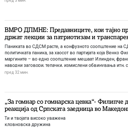
пред 3 мин.
ВМРО ДПМНЕ: Предавниците, кои тајно пре
држат лекции за патриотизам и транспаре
Паниката во СДСМ расте, а конфузното соопштение на С
политичката паника, за хаосот во партијата која Венко Фи
маргините – во едно соопштение мешаат Илинден, фран
наводни заговори, тепачки, измислени обвинувања итн, 
реакцијата на ВМРО-ДПМНЕ.
пред 32 мин.
„За гомнар со гомнарска цевка“- Филипче 
реакција од Српската заедница во Македон
Ти и твојата високо уважена
кловновска дружина