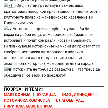
Овој настан претставува важен, иако
краткотраен, чекор кон признавање на идентитетот и
културните права на македонското население во
Пиринскиот крај.
Неговото заедничко одбележување би било
израз на добра волја, демократско разбирање на
историјата и почит кон различноста на Балканот.
Ги повикуваме историските комисии да пристапат со
храброст, историска одговорност и човечко
достоинство и да го вклучат овој настан во
заедничката историска меморија на двата народа.
Историјата не треба да разделува – таа треба да
обединува“, се вели во предлогот.
ПОВРЗАНИ ТЕМИ:
МАКЕДОНИЈА
|
БУГАРИЈА
|
ОМО „ИЛИНДЕН“
|
ИСТОРИСКА КОМИСИЈА
|
БЛАГОЕВГРАД
|
ПИРИНСКА МАКЕДОНИЈА