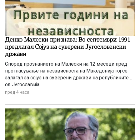
Денко Малески признава: Во септември 1991
предлагал Сојуз на суверени Југословенски
држави
Според прознанието на Малески на 12 месеци пред
прогласување на независноста на Македонија тој се
залагал за сојуз на суверени држави на републиките
од Југославија
пред 4 часа