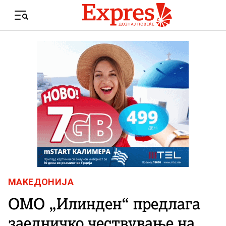
Skip to content
Menu
МАКЕДОНИЈА
ОМО „Илинден“ предлага
заедничко чествување на