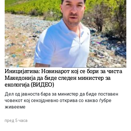
Иницијатива: Новинарот кој се бори за чиста
Македонија да биде следен министер за
екологија (ВИДЕО)
Дел од јавноста бара за министер да биде поставен
човекот кој секојдневно открива со какво ѓубре
живееме
пред 5 часа