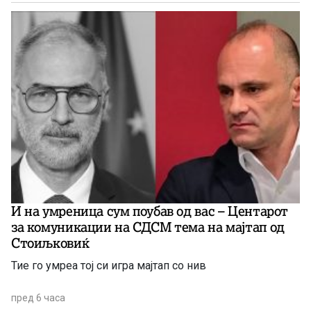
И на умреница сум поубав од вас – Центарот
за комуникации на СДСМ тема на мајтап од
Стоиљковиќ
Тие го умреа тој си игра мајтап со нив
пред 6 часа