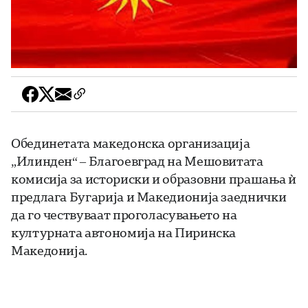
Обединетата македонска организација
„Илинден“ – Благоевград на Мешовитата
комисија за историски и образовни прашања ѝ
предлага Бугарија и Македионија заеднички
да го чествуваат проголасувањето на
културната автономија на Пиринска
Македонија.