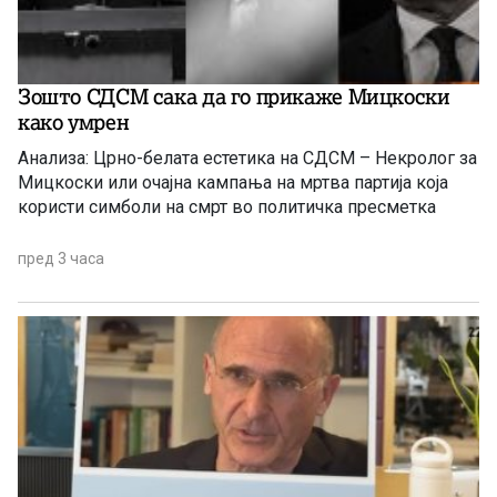
Зошто СДСМ сака да го прикаже Мицкоски
како умрен
Анализа: Црно-белата естетика на СДСМ – Некролог за
Мицкоски или очајна кампања на мртва партија која
користи симболи на смрт во политичка пресметка
пред 3 часа