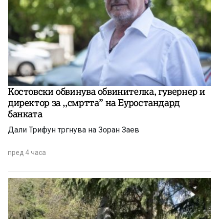
Костовски обвинува обвинителка, гувернер и
директор за ,,смртта” на Еуростандард
банката
Дали Трифун тргнува на Зоран Заев
пред 4 часа