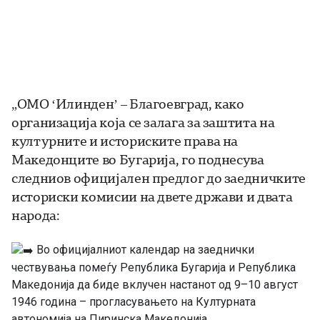
„
ОМО ‘Илинден’ – Благоевград, како
организација која се залага за заштита на
културните и историските права на
Македонците во Бугарија, го поднесува
следниов официјален предлог до заедничките
историски комисии на двете држави и двата
народа:
Во официјалниот календар на заеднички
чествувања помеѓу Република Бугарија и Република
Македонија да биде вклучен настанот од 9–10 август
1946 година – прогласувањето на Културната
автономија на Пиринска Македонија.