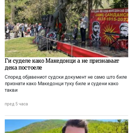
Ги суделе како Македонци а не признаваат
дека постоеле
Според објавениот судски документ не само што биле
признати како Македонци туку биле и судени како
такви
пред 5 часа