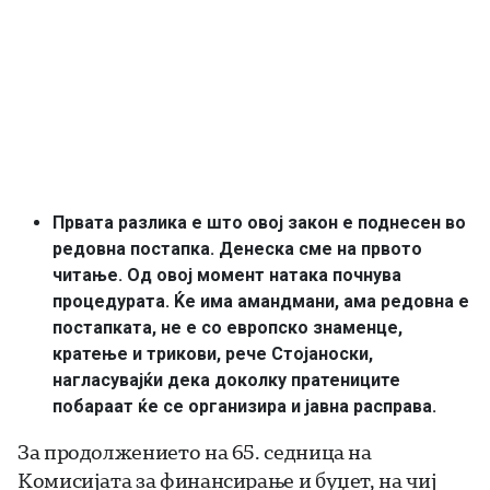
Првата разлика е што овој закон е поднесен во
редовна постапка. Денеска сме на првото
читање. Од овој момент натака почнува
процедурата. Ќе има амандмани, ама редовна е
постапката, не е со европско знаменце,
кратење и трикови, рече Стојаноски,
нагласувајќи дека доколку пратениците
побараат ќе се организира и јавна расправа.
За продолжението на 65. седница на
Комисијата за финансирање и буџет, на чиј