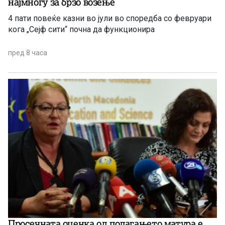
најмногу за брзо возење
4 пати повеќе казни во јули во споредба со февруари
кога „Сејф сити“ почна да функционира
пред 8 часа
Просечната оценка од полагањето матура е