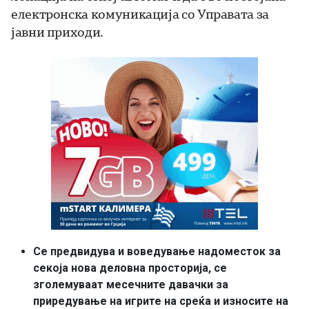
електронска комуникација со Управата за
јавни приходи.
Се предвидува и воведување надоместок за
секоја нова деловна просторија, се
зголемуваат месечните давачки за
приредување на игрите на среќа и износите на