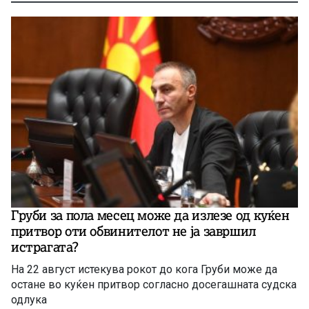
Груби за пола месец може да излезе од куќен
притвор оти обвинителот не ја завршил
истрагата?
На 22 август истекува рокот до кога Груби може да
остане во куќен притвор согласно досегашната судска
одлука