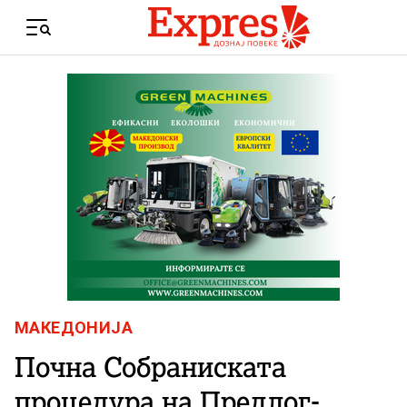
Skip to content
Menu
МАКЕДОНИЈА
Почна Собраниската
процедура на Предлог-