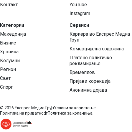
Контакт
YouTube
Instagram
Категории
Сервиси
Македонија
Кариера во Експрес Медиа
Груп
Бизнис
Комерцијална содржина
Хроника
Платено политичко
Колумни
рекламирање
Регион
Времеплов
Свет
Пријави корекција
Спорт
Анонимна дојава
©
2026 Експрес Медиа Груп
Услови за користење
Политика на приватност
Политика за колачиња