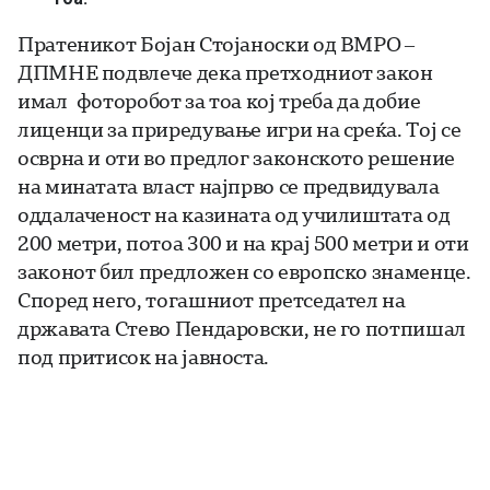
Пратеникот Бојан Стојаноски од ВМРО –
ДПМНЕ подвлече дека претходниот закон
имал фоторобот за тоа кој треба да добие
лиценци за приредување игри на среќа. Тој се
осврна и оти во предлог законското решение
на минатата власт најпрво се предвидувала
оддалаченост на казината од училиштата од
200 метри, потоа 300 и на крај 500 метри и оти
законот бил предложен со европско знаменце.
Според него, тогашниот претседател на
државата Стево Пендаровски, не го потпишал
под притисок на јавноста.