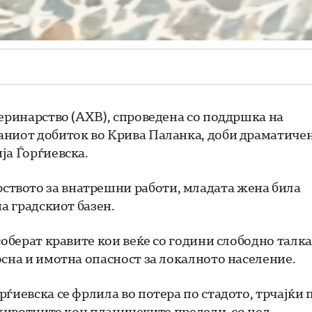
теринарство (АХВ), спроведена со поддршка на
аниот добиток во Крива Паланка, доби драматиче
ја Ѓорѓиевска.
твото за внатрешни работи, младата жена била
а градскиот базен.
соберат кравите кои веќе со години слободно талк
осна и имотна опасност за локалното население.
ѓиевска се фрлила во потера по стадото, трчајќи 
 животните кон планинските предели, со цел