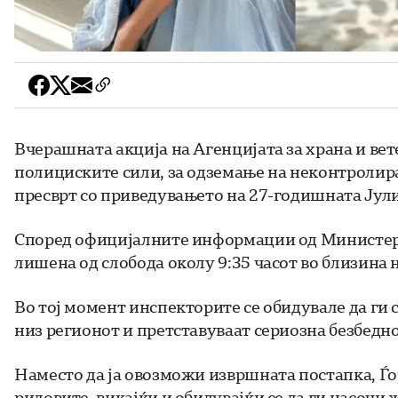
Вчерашната акција на Агенцијата за храна и ве
полициските сили, за одземање на неконтролир
пресврт со приведувањето на 27-годишната Јули
Според официјалните информации од Министерс
лишена од слобода околу 9:35 часот во близина н
Во тој момент инспекторите се обидувале да ги 
низ регионот и претставуваат сериозна безбедн
Наместо да ја овозможи извршната постапка, Ѓор
ридовите, викајќи и обидувајќи се да ги насочи