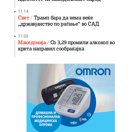
11:14
Свет
Трамп бара да нема веќе
„државјанство по раѓање“ во САД
11:00
Македонија
Со 3,29 промили алкохол во
крвта направил сообраќајка