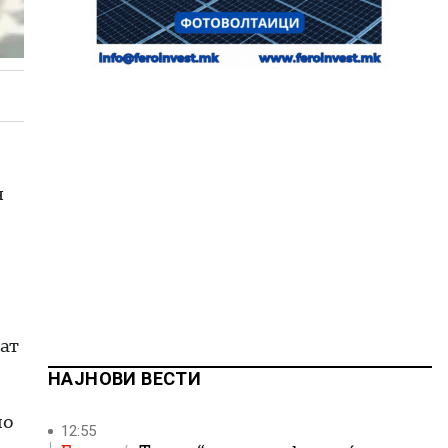
н
аат
НАЈНОВИ ВЕСТИ
по
12:55