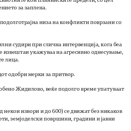
нието за заплена.
д подолготрајна низа на конфликти поврзани со
илни судири при слична интервенција, кога беа
те извештаи укажуваа на агресивно однесување,
е лица.
дот одобри мерки за притвор.
собено Жидилово, веќе подолго време упатуваат
д некои извори и до 600) се движат без никаков
ти, земјоделски површини, градини и јавни