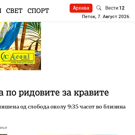
Архива
Вести:
12
Н
СВЕТ
СПОРТ
Петок, 7. Август 2026.
 по ридовите за кравите
шена од слобода околу 9:35 часот во близина
тање