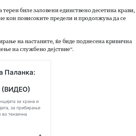
а терен биле заловени единствено десетина крави,
ече кон повисоките предели и продолжува да се
ирање на настаните, ќе биде поднесена кривична
ење на службено дејствие“.