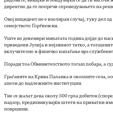
директно да го попречи спроведувањето на реше
Овој инцидент не е изолиран случај, туку дел о
семејството Ѓорѓиевски.
Уште во декември минатата година дојде до нас
приведени Јулија и нејзиниот татко, а тогашни
вклучително и физичко напаѓање врз службенит
Поради тоа Обвинителството тогаш побара, а су
Граѓаните на Крива Паланка и околните села, о
апели до надлежните институции.
Тие се жалат дека околу 500 грла добиток (споре
надзор, предизвикувајќи штети на приватни имо
површини.