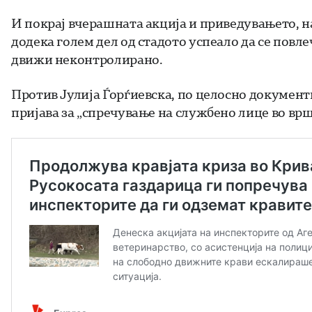
И покрај вчерашната акција и приведувањето, н
додека голем дел од стадото успеало да се повл
движи неконтролирано.
Против Јулија Ѓорѓиевска, по целосно документ
пријава за „спречување на службено лице во врш