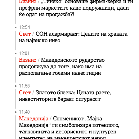
Бизнис
„Тинекс“ основаше фирма-ќерка и ги
префрли маркетите како подружници, дали
ќе одат на продажба?!
12:54
Свет
ООН алармираат: Цените на храната
на највиско ниво
12:01
Бизнис
Македонското рударство
продолжува да тоне, иако има на
располагање големи инвестиции
11:58
Свет
Златото блеска: Цената расте,
инвеститорите бараат сигурност
11:40
Македонија
Споменикот „Мајка
Македонија“ ги симболизира потеклото,
татковината и историскиот и културен
идентитет на македонскиот народ