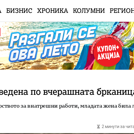
А
БИЗНИС
ХРОНИКА
КОЛУМНИ
РЕГИО
ведена по вчерашната брканица
вото за внатрешни работи, младата жена била ли
2 минути за чи