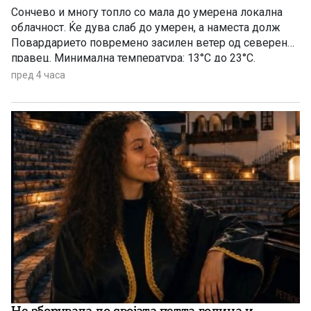
Сончево и многу топло со мала до умерена локална
облачност. Ќе дува слаб до умерен, а наместа долж
Повардарието повремено засилен ветер од северен
правец. Минимална температура: 13°C до 23°C.
Максимална температура: 33°C до 40°C.
пред 4 часа