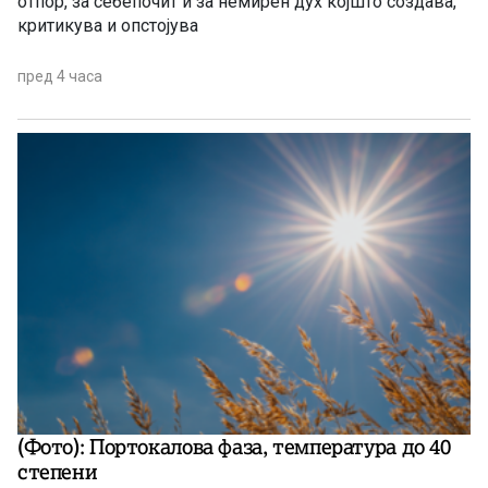
отпор, за себепочит и за немирен дух којшто создава,
критикува и опстојува
пред 4 часа
(Фото): Портокалова фаза, температура до 40
степени