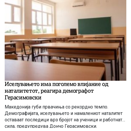
Иселувањето има поголемо влијание од
наталитетот, реагира демографот
Герасимовски
Македонија губи првачиња со рекордно темпо.
Демографијата, иселувањето и намалениот наталитет
оставаат последици врз бројот на ученици и работната
сила, предупредува Дончо Герасимовски.