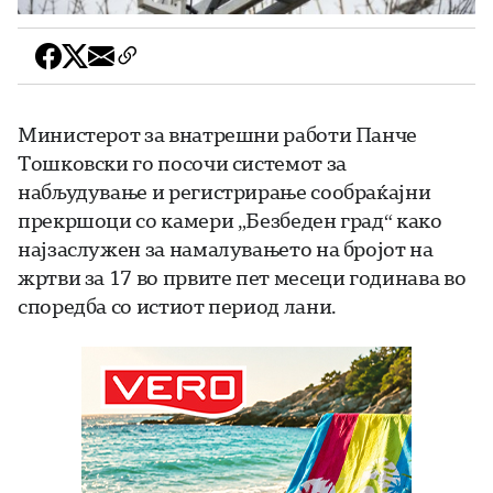
Министерот за внатрешни работи Панче
Тошковски го посочи системот за
набљудување и регистрирање сообраќајни
прекршоци со камери „Безбеден град“ како
најзаслужен за намалувањето на бројот на
жртви за 17 во првите пет месеци годинава во
споредба со истиот период лани.