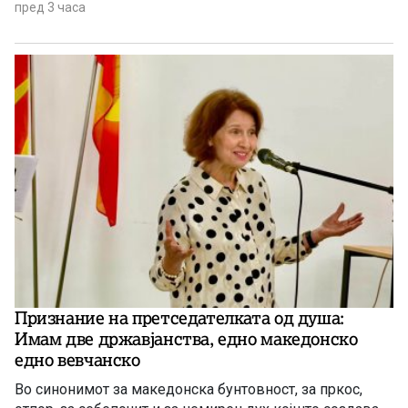
пред 3 часа
Признание на претседателката од душа:
Имам две државјанства, едно македонско
едно вевчанско
Во синонимот за македонска бунтовност, за пркос,