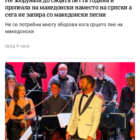
Не зборувала до својата петта година и
пропеала на македонски наместо на српски а
сега не запира со македонски песни
Не се потребни многу зборови кога срцето пее на
македонски
пред 4 часа