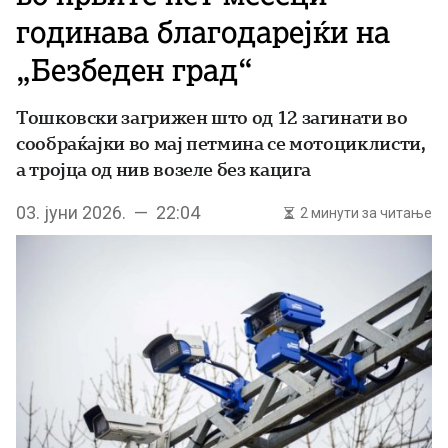
годинава благодарејќи на
„Безбеден град“
Тошковски загрижен што од 12 загинати во
сообраќајки во мај петмина се мотоциклисти,
а тројца од нив возеле без кацига
03. јуни 2026. — 22:04
2 минути за читање