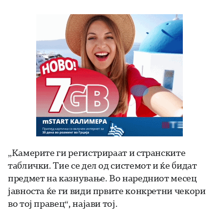
„Камерите ги регистрираат и странските
таблички. Тие се дел од системот и ќе бидат
предмет на казнување. Во наредниот месец
јавноста ќе ги види првите конкретни чекори
во тој правец“, најави тој.