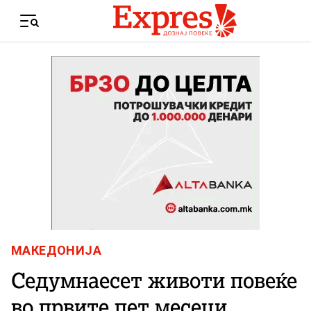
Skip to content
Menu
МАКЕДОНИЈА
Седумнаесет животи повеќе
во првите пет месеци