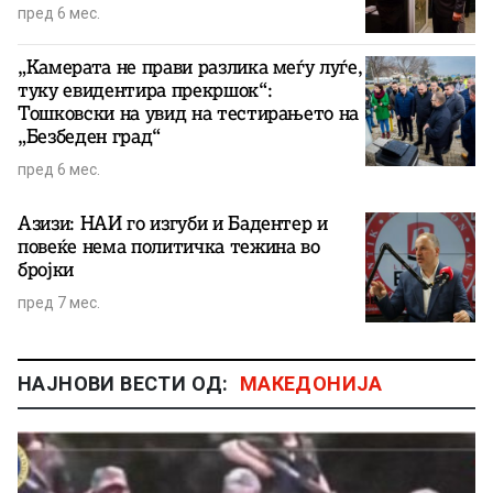
пред 6 мес.
„Камерата не прави разлика меѓу луѓе,
туку евидентира прекршок“:
Тошковски на увид на тестирањето на
„Безбеден град“
пред 6 мес.
Азизи: НАИ го изгуби и Бадентер и
повеќе нема политичка тежина во
бројки
пред 7 мес.
НАЈНОВИ ВЕСТИ ОД:
МАКЕДОНИЈА