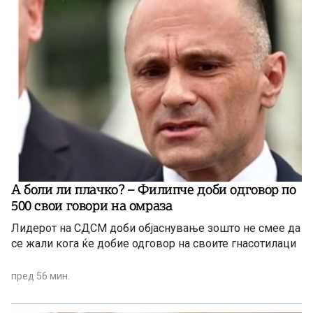
А боли ли плачко? – Филипче доби одговор по
500 свои говори на омраза
Лидерот на СДСМ доби објаснување зошто не смее да
се жали кога ќе добие одговор на своите гнасотилаци
пред 56 мин.