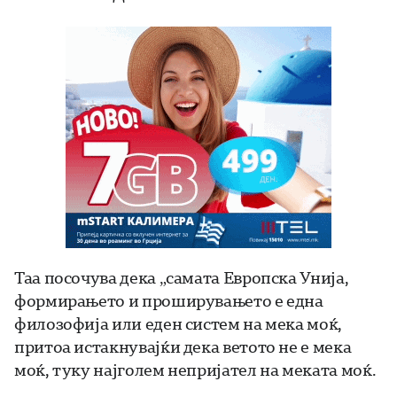
Таа посочува дека „самата Европска Унија,
формирањето и проширувањето е една
филозофија или еден систем на мека моќ,
притоа истакнувајќи дека ветото не е мека
моќ, туку најголем непријател на меката моќ.