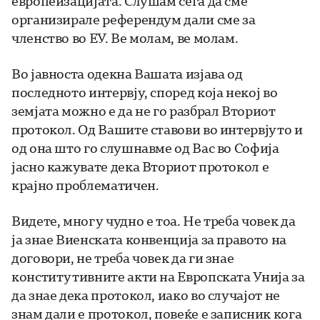
европеизацијата. Слушам сега да сме
организирале референдум дали сме за
членство во ЕУ. Ве молам, ве молам.
Во јавноста одекна Вашата изјава од
последното интервју, според која некој во
земјата можно е да не го разбрал Вториот
протокол. Од Вашите ставови во интервјуто и
од она што го слушнавме од Вас во Софија
јасно кажувате дека Вториот протокол е
крајно проблематичен.
Видете, многу чудно е тоа. Не треба човек да
ја знае Виенската конвенција за правото на
договори, не треба човек да ги знае
конститутивните акти на Европската Унија за
да знае дека протокол, иако во случајот не
знам дали е протокол, повеќе е записник кога