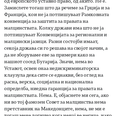
од европското уставно право, од акито. Не е.
Замислете тогаш што да речеме за Грција и за
Франција, кои не ја потпишуваат Рамковната
конвенција за заштита за правата на
малцинствата. Колку држави има што не ја
потпишуваат Конвенцијата за регионални и
малцински јазици. Разни состојби имаат,
секоја држава си го решава на својот начин, а
да не зборуваме еве за примери како на
нашиот сосед Бугарија. Значи, нема во
Уставот, освен онаа недискриминаторска
клаузула дека сите се еднакви, без оглед на
расна, верска, социјална и национална
определба, ниедна гаранција за правата на
малцинствата. Нема. Е, објаснете ми сега, ако
ни во тој фамозен Совет за малцинства нема
претставник на Македонците, нема, не ми е
тогаш мене логично кога некој ве негира, иако