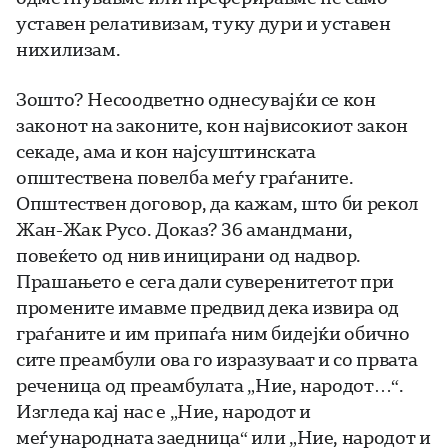
уставен релативизам, туку дури и уставен
нихилизам.
Зошто? Несоодветно однесувајќи се кон
законот на законите, кон највисокиот закон
секаде, ама и кон најсуштинската
општествена повелба меѓу граѓаните.
Општествен договор, да кажам, што би рекол
Жан-Жак Русо. Доказ? 36 амандмани,
повеќето од нив иницирани од надвор.
Прашањето е сега дали суверенитетот при
промените имавме предвид дека извира од
граѓаните и им припаѓа ним бидејќи обично
сите преамбули ова го изразуваат и со првата
реченица од преамбулата „Ние, народот…“.
Изгледа кај нас е „Ние, народот и
меѓународната заедница“ или „Ние, народот и