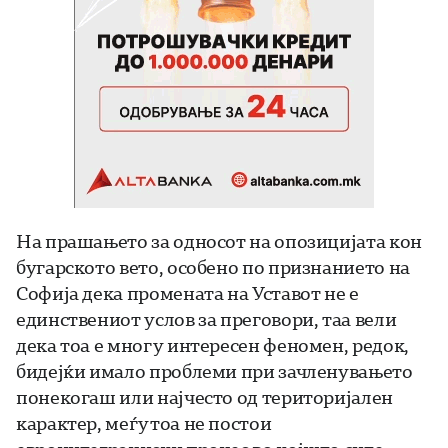
На прашањето за односот на опозицијата кон
бугарското вето, особено по признанието на
Софија дека промената на Уставот не е
единствениот услов за преговори, таа вели
дека тоа е многу интересен феномен, редок,
бидејќи имало проблеми при зачленувањето
понекогаш или најчесто од територијален
карактер, меѓутоа не постои