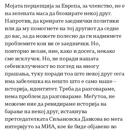
Мојата перцепција за Европа, за членство, не е
на зелената маса да блокирате некој друг.
Напротив, да креирате заеднички политики
или да му помогнете на тој другиот да седне
до вас, за да можете полесно да ги надминете
проблемите кои ви се заеднички. Но,
повторно велам, ние, како и досега, некако
сме исклучок. Но, не поради нашата
себеисклученост во поглед на многу
прашања, туку поради тоа што некој друг сега
има забелешка на нешто што е само наше –
историја, идентитет. Треба да разговараме,
нема проблем да разговараме. Меѓутоа, не
можеме ние да ревидираме историја на
барање на некој друг, истакнува
претседателката Сиљановска Давкова во мега
интервјуто за МИА, кое ќе биде објавено во