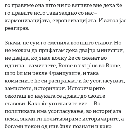
го правиме она што ни го ветивте вие дека ќе
го правите исто така заедно со нас –
хармонизацијата, европеизацијата. И затоа јас
реагирав.
Значи, не сум го сменила воопшто ставот. Но
не можам да прифатам дека двајца министри,
не двајца, којзнае колку ќе се сменат во
иднина – замислете, Rome n’est plus во Rome,
што би ми рекле Французите, и така
комисиите ќе си расправаат и ќе усогласуваат,
замислете, историчари. Историчарите
секогаш во науката се држат до своите
ставови. Како ќе усогласите вие… Во
политиката има усогласување, во историјата
нема, значи ги политизираме историчарите, а
богами некои од нив биле познати и како