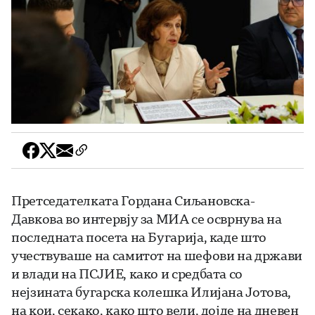
Претседателката Гордана Сиљановска-
Давкова во интервју за МИА се осврнува на
последната посета на Бугарија, каде што
учествуваше на самитот на шефови на држави
и влади на ПСЈИЕ, како и средбата со
нејзината бугарска колешка Илијана Јотова,
на кои, секако, како што вели, дојде на дневен