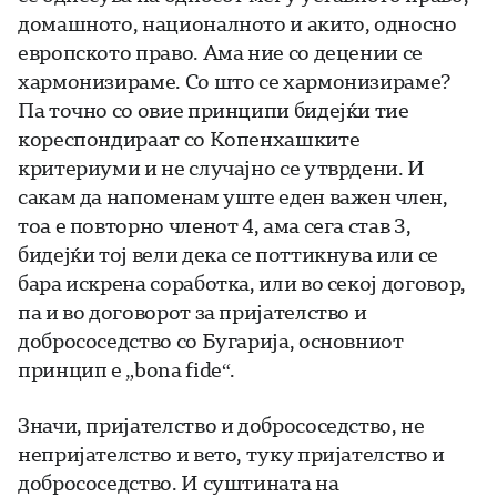
домашното, националното и акито, односно
европското право. Ама ние со децении се
хармонизираме. Со што се хармонизираме?
Па точно со овие принципи бидејќи тие
кореспондираат со Копенхашките
критериуми и не случајно се утврдени. И
сакам да напоменам уште еден важен член,
тоа е повторно членот 4, ама сега став 3,
бидејќи тој вели дека се поттикнува или се
бара искрена соработка, или во секој договор,
па и во договорот за пријателство и
добрососедство со Бугарија, основниот
принцип е „bona fide“.
Значи, пријателство и добрососедство, не
непријателство и вето, туку пријателство и
добрососедство. И суштината на