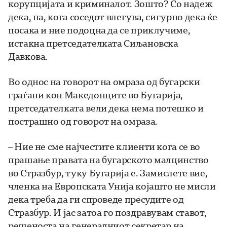
корупцијата и криминалот. Зошто? Со надеж
дека, па, кога соседот влегува, сигурно дека ќе
посака и ние подоцна да се приклучиме,
истакна претседателката Сиљановска
Давкова.
Во однос на говорот на омраза од бугарски
граѓани кон Македонците во Бугарија,
претседателката вели дека нема потешко и
пострашно од говорот на омраза.
– Ние не сме најчестите клиенти кога се во
прашање правата на бугарското малцинство
во Стразбур, туку Бугарија е. Замислете вие,
членка на Европската Унија којашто не мисли
дека треба да ги спроведе пресудите од
Стразбур. И јас затоа го поздравувам ставот,
решеноста на генералниот секретар на