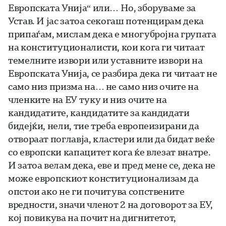
Европската Унија“ или… Но, зборуваме за
Устав. И јас затоа секогаш потенцирам дека
припаѓам, мислам дека е многубројна групата
на конституционалисти, кои кога ги читаат
темелните извори или уставните извори на
Европската Унија, се разбира дека ги читаат не
само низ призма на… не само низ очите на
членките на ЕУ туку и низ очите на
кандидатите, кандидатите за кандидати
бидејќи, нели, тие треба европеизирани да
отвораат поглавја, кластери или да бидат веќе
со европски капацитет кога ќе влезат внатре.
И затоа велам дека, еве и пред мене се, дека не
може европскиот конституционализам да
опстои ако не ги почитува сопствените
вредности, значи членот 2 на договорот за ЕУ,
кој повикува на почит на дигнитетот,