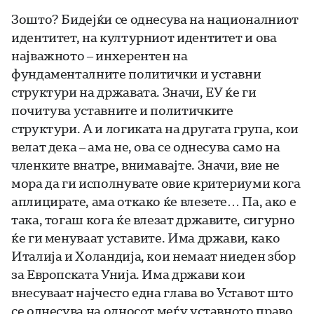
Зошто? Бидејќи се однесува на националниот
идентитет, на културниот идентитет и ова
најважното – инхерентен на
фундаменталните политички и уставни
структури на државата. Значи, ЕУ ќе ги
почитува уставните и политичките
структури. А и логиката на другата група, кои
велат дека – ама не, ова се однесува само на
членките внатре, внимавајте. Значи, вие не
мора да ги исполнувате овие критериуми кога
аплицирате, ама откако ќе влезете… Па, ако е
така, тогаш кога ќе влезат државите, сигурно
ќе ги менуваат уставите. Има држави, како
Италија и Холандија, кои немаат ниеден збор
за Европската Унија. Има држави кои
внесуваат најчесто една глава во Уставот што
се однесува на односот меѓу уставното право,