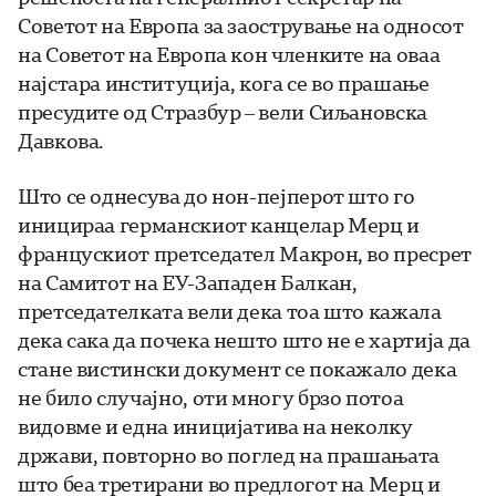
Советот на Европа за заострување на односот
на Советот на Европа кон членките на оваа
најстара институција, кога се во прашање
пресудите од Стразбур – вели Сиљановска
Давкова.
Што се однесува до нон-пејперот што го
иницираа германскиот канцелар Мерц и
францускиот претседател Макрон, во пресрет
на Самитот на ЕУ-Западен Балкан,
претседателката вели дека тоа што кажала
дека сака да почека нешто што не е хартија да
стане вистински документ се покажало дека
не било случајно, оти многу брзо потоа
видовме и една иницијатива на неколку
држави, повторно во поглед на прашањата
што беа третирани во предлогот на Мерц и