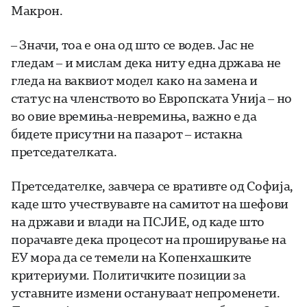
Макрон.
– Значи, тоа е она од што се водев. Јас не
гледам – и мислам дека ниту една држава не
гледа на ваквиот модел како на замена и
статус на членството во Европската Унија – но
во овие времиња-невремиња, важно е да
бидете присутни на пазарот – истакна
претседателката.
Претседателке, завчера се вративте од Софија,
каде што учествувавте на самитот на шефови
на држави и влади на ПСЈИЕ, од каде што
порачавте дека процесот на проширување на
ЕУ мора да се темели на Копенхашките
критериуми. Политичките позиции за
уставните измени остануваат непроменети.