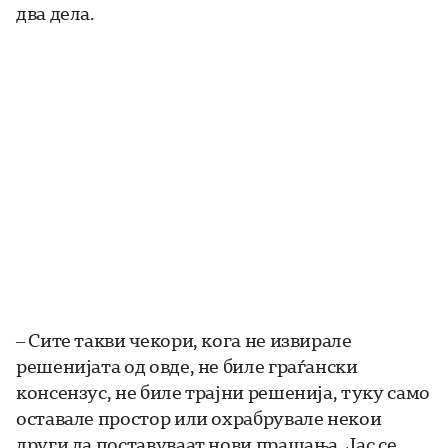
два дела.
– Сите такви чекори, кога не извирале
решенијата од овде, не биле граѓански
консензус, не биле трајни решенија, туку само
оставале простор или охрабрувале некои
други да поставуваат нови прашања. Јас се