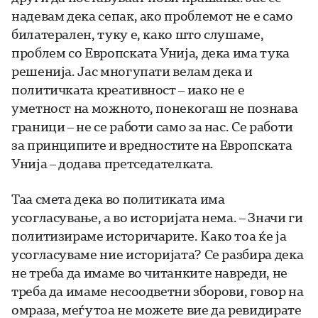
надевам дека сепак, ако проблемот не е само
билатерален, туку е, како што слушаме,
проблем со Европската Унија, дека има тука
решенија. Јас многупати велам дека и
политичката креативност – иако не е
уметност на можното, понекогаш не познава
граници – не се работи само за нас. Се работи
за принципите и вредностите на Европската
Унија – додава претседателката.
Таа смета дека во политиката има
усогласување, а во историјата нема. – Значи ги
политизираме историчарите. Како тоа ќе ја
усогласуваме ние историјата? Се разбира дека
не треба да имаме во читанките навреди, не
треба да имаме несоодветни зборови, говор на
омраза, меѓутоа не можете вие да ревидирате