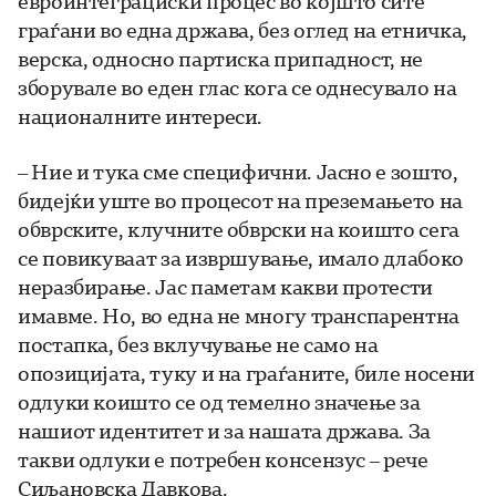
евроинтеграциски процес во којшто сите
граѓани во една држава, без оглед на етничка,
верска, односно партиска припадност, не
зборувале во еден глас кога се однесувало на
националните интереси.
– Ние и тука сме специфични. Јасно е зошто,
бидејќи уште во процесот на преземањето на
обврските, клучните обврски на коишто сега
се повикуваат за извршување, имало длабоко
неразбирање. Јас паметам какви протести
имавме. Но, во една не многу транспарентна
постапка, без вклучување не само на
опозицијата, туку и на граѓаните, биле носени
одлуки коишто се од темелно значење за
нашиот идентитет и за нашата држава. За
такви одлуки е потребен консензус – рече
Сиљановска Давкова.