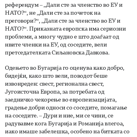
референдум – „Дали сте за членство во ЕУ и
НАТО?“, не „Дали сте за почеток на
преговори?“, „Дали сте за членство во ЕУ и
НАТО?“. Приказната европска има сериозни
проблеми, а многу чудно е што доаѓаат од
нвите членки на ЕУ, од соседите, вели
претседателката Сиљановска Давкова.
Одењето во Бугарија го оценува како добро,
бидејќи, како што вели, поводот беше
извонреден: свест, регионална свест,
Југоисточна Европа, за потребата од
заедничко чекорење во европеизацијата,
градење добри односи со соседите, помагање
на соседите. – Дури и ние, ми се чини, се
радувавме кога Бугарија и Романија влегоа,
иако имаше забелешка, особено на битката со