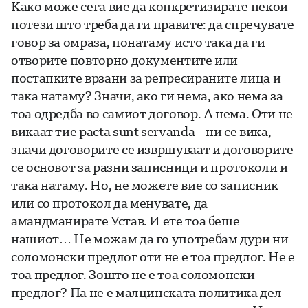
Како може сега вие да конкретизирате некои
потези што треба да ги правите: да спречувате
говор за омраза, понатаму исто така да ги
отворите повторно документите или
постапките врзани за репресираните лица и
така натаму? Значи, ако ги нема, ако нема за
тоа одредба во самиот договор. А нема. Оти не
викаат тие pacta sunt servanda – ни се вика,
значи договорите се извршуваат и договорите
се основот за разни записници и протоколи и
така натаму. Но, не можете вие со записник
или со протокол да менувате, да
амандманирате Устав. И ете тоа беше
нашиот… Не можам да го употребам дури ни
соломонски предлог оти не е тоа предлог. Не е
тоа предлог. Зошто не е тоа соломонски
предлог? Па не е малцинската политика дел