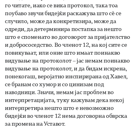
го читате, иако се вика протокол, така тоа
поубаво звучи бидејќи раскажува што сѐ се
случило, може да конкретизира, може да
одреди, да детерминира постапка за нешто
што е споменато во договорот за пријателство
и добрососедство. Во членот 12, на кој сите се
повикуваат, или оние што имаат поинакво
видување на протоколот – јас немам поинакво
видување на протоколот, и да бидам искрена,
понекогаш, веројатно инспирирана од Хавел,
се бранам со хумор и со цинизам под
наводници. Значи, немам јас проблем во
интерпретацијата, туку кажувам дека некој
интерпретира нешто што е невозможно
бидејќи во членот 12 нема договорна обврска
за промена на Уставот.