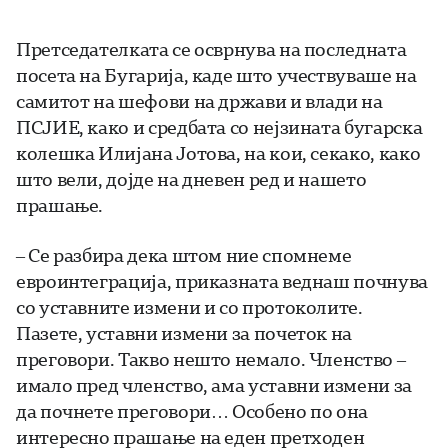
Претседателката се осврнува на последната
посета на Бугарија, каде што учествуваше на
самитот на шефови на држави и влади на
ПСЈИЕ, како и средбата со нејзината бугарска
колешка Илијана Јотова, на кои, секако, како
што вели, дојде на дневен ред и нашето
прашање.
– Се разбира дека штом ние спомнеме
евроинтеграција, приказната веднаш почнува
со уставните измени и со протоколите.
Пазете, уставни измени за почеток на
преговори. Такво нешто немало. Членство –
имало пред членство, ама уставни измени за
да почнете преговори… Особено по она
интересно прашање на еден претходен