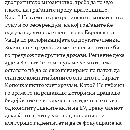
двотретинско мнозинство, треба да го чуе
гласот на граѓаните преку пратениците.
Како? Не само со двотретинското мнозинство,
туку и со референдум, на кој граѓаните ќе
одлучат дали се за членство во Европската
Унија по ратификацијата од другите членки.
Значи, ние предложивме решение што не би
го предложиле другите држави. Решение дека
ајде и 37. пат ќе го менуваме Уставот, ама
оставете нѐ да се европеизираме на патот, да
станеме компатибилни со она што го бараат
Копенхашките критериуми. Како? Не губејќи
го времето на решавање историски прашања
бидејќи тие се исклучени од идентитетските,
од конститутивните акти на ЕУ, преку членот
дека ќе го почитуваат националниот и
културниот идентитет и да се фокусираме на