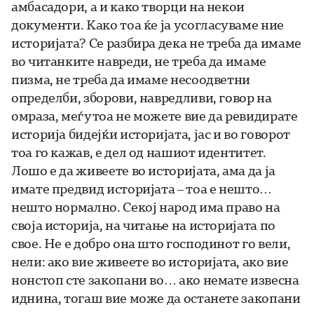
амбасадори, а и како творци на некои
документи. Како тоа ќе ја усогласуваме ние
историјата? Се разбира дека не треба да имаме
во читанките навреди, не треба да имаме
пизма, не треба да имаме несоодветни
определби, зборови, навредливи, говор на
омраза, меѓутоа не можете вие да ревидирате
историја бидејќи историјата, јас и во говорот
тоа го кажав, е дел од нашиот идентитет.
Лошо е да живеете во историјата, ама да ја
имате предвид историјата – тоа е нешто…
нешто нормално. Секој народ има право на
своја историја, на читање на историјата по
свое. Не е добро она што господинот го вели,
нели: ако вие живеете во историјата, ако вие
нонстоп сте закопани во… ако немате извесна
иднина, тогаш вие може да останете закопани