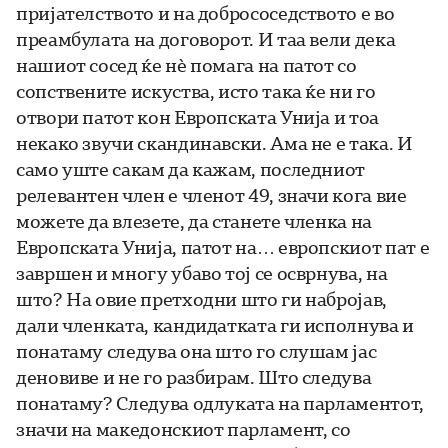
пријателството и на добрососедството е во
преамбулата на договорот. И таа вели дека
нашиот сосед ќе нѐ помага на патот со
сопствените искуства, исто така ќе ни го
отвори патот кон Европската Унија и тоа
некако звучи скандинавски. Ама не е така. И
само уште сакам да кажам, последниот
релевантен член е членот 49, значи кога вие
можете да влезете, да станете членка на
Европската Унија, патот на… европскиот пат е
завршен и многу убаво тој се осврнува, на
што? На овие претходни што ги набројав,
дали членката, кандидатката ги исполнува и
понатаму следува она што го слушам јас
деновиве и не го разбирам. Што следува
понатаму? Следува одлуката на парламентот,
значи на македонскиот парламент, со