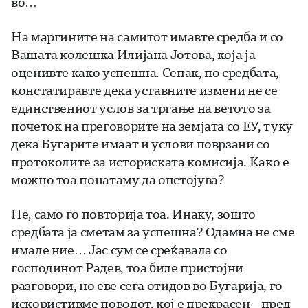
во…
На маргините на самитот имавте средба и со
Вашата колешка Илијана Јотова, која ја
оценивте како успешна. Сепак, по средбата,
констатиравте дека уставните измени не се
единствениот услов за тргање на ветото за
почеток на преговорите на земјата со ЕУ, туку
дека Бугарите имаат и услови поврзани со
протоколите за историската комисија. Како е
можно тоа понатаму да опстојува?
Не, само го повторија тоа. Инаку, зошто
средбата ја сметам за успешна? Одамна не сме
имале ние… Јас сум се среќавала со
господинот Радев, тоа биле пристојни
разговори, но еве сега отидов во Бугарија, го
искористивме поводот, кој е прекрасен – пред