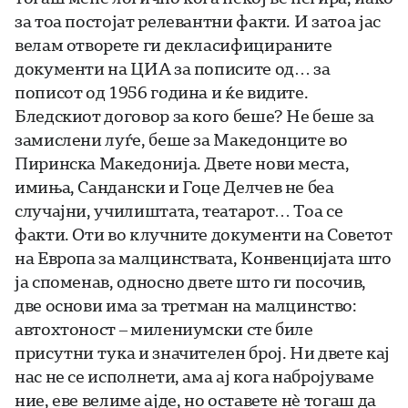
за тоа постојат релевантни факти. И затоа јас
велам отворете ги декласифицираните
документи на ЦИА за пописите од… за
пописот од 1956 година и ќе видите.
Бледскиот договор за кого беше? Не беше за
замислени луѓе, беше за Македонците во
Пиринска Македонија. Двете нови места,
имиња, Сандански и Гоце Делчев не беа
случајни, училиштата, театарот… Тоа се
факти. Оти во клучните документи на Советот
на Европа за малцинствата, Конвенцијата што
ја споменав, односно двете што ги посочив,
две основи има за третман на малцинство:
автохтоност – милениумски сте биле
присутни тука и значителен број. Ни двете кај
нас не се исполнети, ама ај кога набројуваме
ние, еве велиме ајде, но оставете нѐ тогаш да