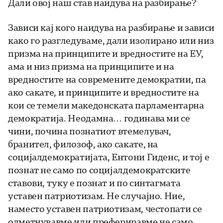
Дали овој наш став наидува на разбирање?
Зависи кај кого наидува на разбирање и зависи
како го разгледуваме, дали изолирано или низ
призма на принципите и вредностите на ЕУ,
ама и низ призма на принципите и на
вредностите на современите демократии, па
ако сакате, и принципите и вредностите на
кои се темели македонската парламентарна
демократија. Неодамна… годинава ми се
чини, почина познатиот втемелувач,
бранител, филозоф, ако сакате, на
социјалдемократијата, Ентони Гиденс, и тој е
познат не само по социјалдемократските
ставови, туку е познат и по синтагмата
уставен патриотизам. Не случајно. Ние,
наместо уставен патриотизам, честопати се
одметнувавме или префериравме не само