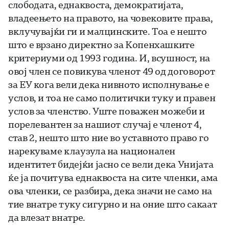
слободата, еднаквоста, демократијата,
владеењето на правото, на човековите права,
вклучувајќи ги и малцинските. Тоа е нешто
што е врзано директно за Копенхашките
критериуми од 1993 година. И, всушност, на
овој член се повикува членот 49 од договорот
за ЕУ кога вели дека нивното исполнување е
услов, и тоа не само политички туку и правен
услов за членство. Уште поважен можеби и
порелевантен за нашиот случај е членот 4,
став 2, нешто што ние во уставното право го
нарекуваме клаузула на национален
идентитет бидејќи јасно се вели дека Унијата
ќе ја почитува еднаквоста на сите членки, ама
ова членки, се разбира, дека значи не само на
тие внатре туку сигурно и на оние што сакаат
да влезат внатре.