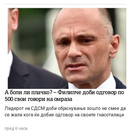
А боли ли плачко? – Филипче доби одговор по
500 свои говори на омраза
Лидерот на СДСМ доби објаснување зошто не смее да
се жали кога ќе добие одговор на своите гнасотилаци
пред 6 часа