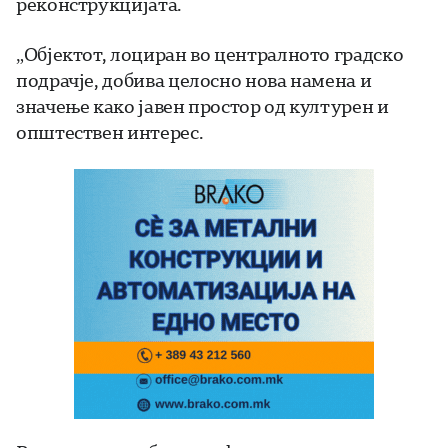
реконструкцијата.
„Објектот, лоциран во централното градско
подрачје, добива целосно нова намена и
значење како јавен простор од културен и
општествен интерес.