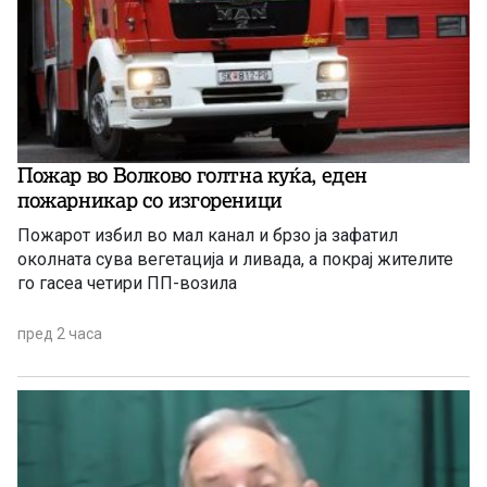
Пожар во Волково голтна куќа, еден
пожарникар со изгореници
Пожарот избил во мал канал и брзо ја зафатил
околната сува вегетација и ливада, а покрај жителите
го гасеа четири ПП-возила
пред 2 часа