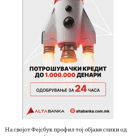
На својот Фејсбук профил тој објави слики од