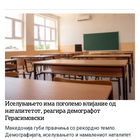
Иселувањето има поголемо влијание од
наталитетот, реагира демографот
Герасимовски
Македонија губи првачиња со рекордно темпо.
Демографијата, иселувањето и намалениот наталитет