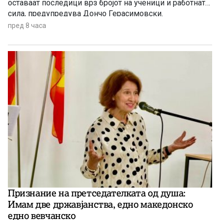
оставаат последици врз бројот на ученици и работната
сила, предупредува Дончо Герасимовски.
пред 8 часа
Признание на претседателката од душа:
Имам две државјанства, едно македонско
едно вевчанско