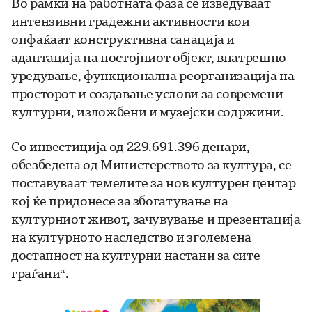
Во рамки на работната фаза се изведуваат
интензивни градежни активности кои
опфаќаат конструктивна санација и
адаптација на постојниот објект, внатрешно
уредување, функционална реорганизација на
просторот и создавање услови за современи
културни, изложбени и музејски содржини.
Со инвестиција од 229.691.396 денари,
обезбедена од Министерството за култура, се
поставуваат темелите за нов културен центар
кој ќе придонесе за збогатување на
културниот живот, зачувување и презентација
на културното наследство и зголемена
достапност на културни настани за сите
граѓани“.