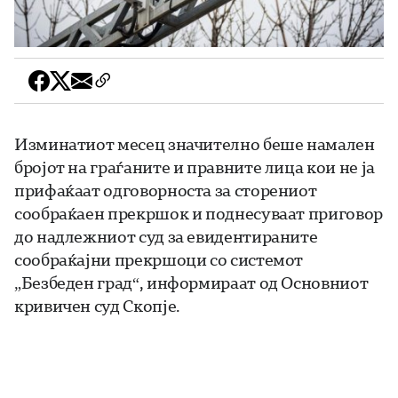
Изминатиот месец значително беше намален
бројот на граѓаните и правните лица кои не ја
прифаќаат одговорноста за сторениот
сообраќаен прекршок и поднесуваат приговор
до надлежниот суд за евидентираните
сообраќајни прекршоци со системот
„Безбеден град“, информираат од Основниот
кривичен суд Скопје.