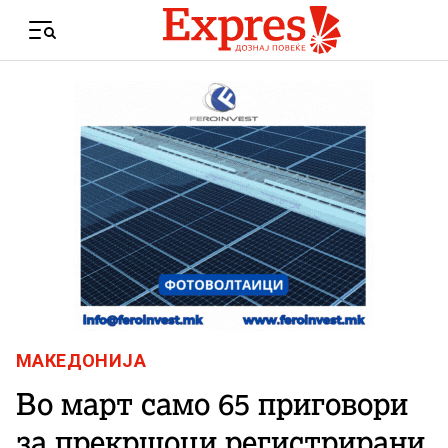
Skip to content
Menu
МАКЕДОНИЈА
Во март само 65 приговори
за прекршоци регистрирани