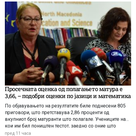
Просечната оценка од полагањето матура е
3,66, – подобри оценки по јазици и математика
По објавувањето на резултатите биле поднесени 805
приговори, што претставува 2,86 проценти од
вкупниот број матуранти што полагале. Учениците на
кои им бил поништен тестот, заедно со оние што
отсуствувале во јуни, ќе може да полагаат во
пред 11 часа