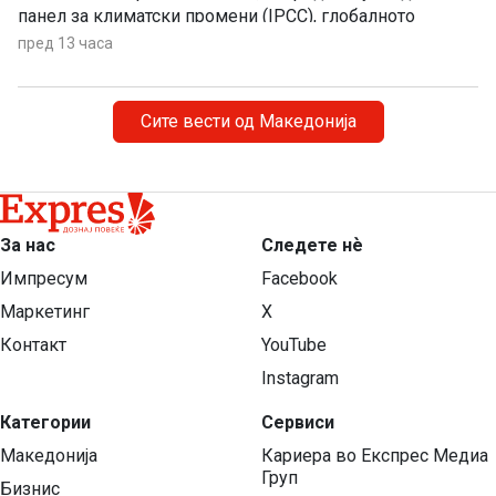
панел за климатски промени (IPCC), глобалното
затоплување придонесува ваквите екстремни
пред 13 часа
временски појави да стануваат сѐ почести,
поинтензивни и подолготрајни.
Сите вести од Македонија
За нас
Следете нѐ
Импресум
Facebook
Маркетинг
X
Контакт
YouTube
Instagram
Категории
Сервиси
Македонија
Кариера во Експрес Медиа
Груп
Бизнис