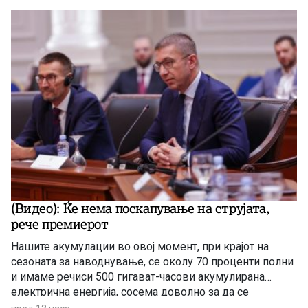
(Видео): Ќе нема поскапување на струјата,
рече премиерот
Нашите акумулации во овој момент, при крајот на
сезоната за наводнување, се околу 70 проценти полни
и имаме речиси 500 гигават-часови акумулирана
електрична енергија, сосема доволно за да се
чувствуваме безбедни, комотни и да немаме