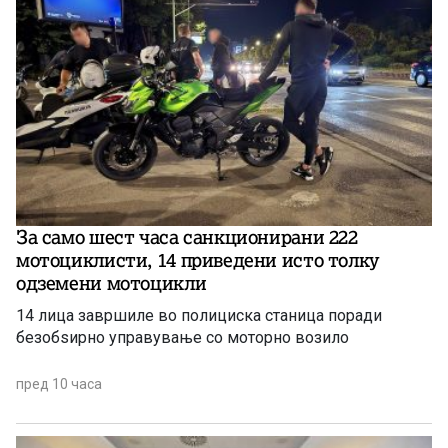
За само шест часа санкционирани 222
мотоциклисти, 14 приведени исто толку
одземени мотоцикли
14 лица завршиле во полициска станица поради
безобѕирно управување со моторно возило
пред 10 часа