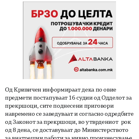
Од Кривичен информираат дека по овие
предмети постапуваат 16 судии од Одделот за
прекршоци, сите поднесени приговори
навремено се заведуваат и согласно одредбите
од Законот за прекршоци, во утврдениот рок
од 8 дена, се доставуваат до Министерството
за внатрешни работи за нивно произнесување,