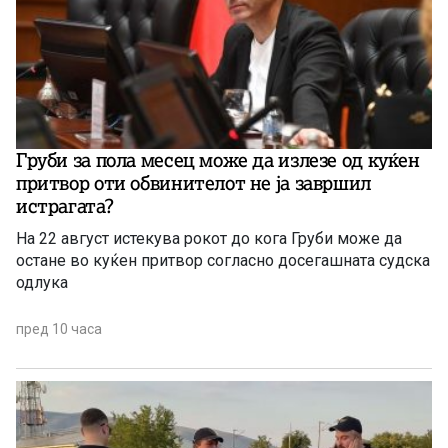
Груби за пола месец може да излезе од куќен
притвор оти обвинителот не ја завршил
истрагата?
На 22 август истекува рокот до кога Груби може да
остане во куќен притвор согласно досегашната судска
одлука
пред 10 часа