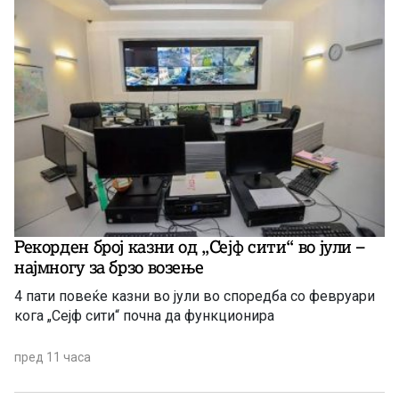
Рекорден број казни од „Сејф сити“ во јули –
најмногу за брзо возење
4 пати повеќе казни во јули во споредба со февруари
кога „Сејф сити“ почна да функционира
пред 11 часа