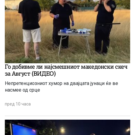
Го добивме ли најсмешниот македонски скеч
за Август (ВИДЕО)
Непретенциозниот хумор на двајцата јунаци ќе ве
насмее од срце
пред 10 часа