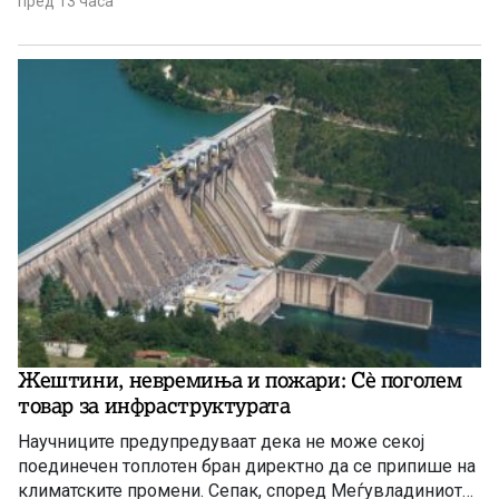
пред 13 часа
предизвик во делот на снабдувањето за граѓаните и за
индустријата. И нема да правиме панични прес-
конференции, вели премиерот Христијан Мицкоски.
Жештини, невремиња и пожари: Сè поголем
товар за инфраструктурата
Научниците предупредуваат дека не може секој
поединечен топлотен бран директно да се припише на
климатските промени. Сепак, според Меѓувладиниот