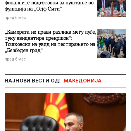
финалните подготовки за пуштање во
функција на „Сејф Сити“
пред 6 мес.
„Камерата не прави разлика меѓу луѓе,
туку евидентира прекршок“:
Тошковски на увид на тестирањето на
„Безбеден град“
пред 6 мес.
НАЈНОВИ ВЕСТИ ОД:
МАКЕДОНИЈА