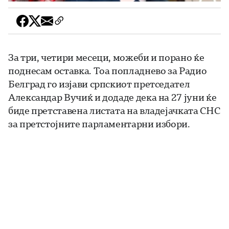
За три, четири месеци, можеби и порано ќе
поднесам оставка. Тоа попладнево за Радио
Белград го изјави српскиот претседател
Александар Вучиќ и додаде дека на 27 јуни ќе
биде претставена листата на владејачката СНС
за претстојните парламентарни избори.