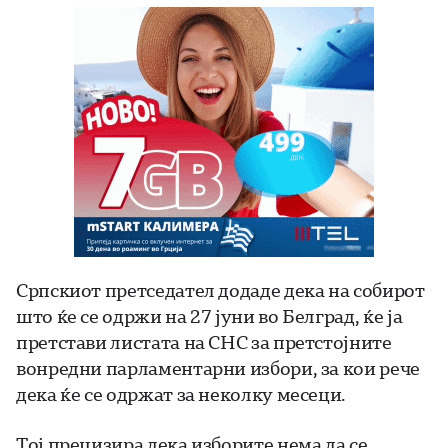
Српскиот претседател додаде дека на собирот
што ќе се одржи на 27 јуни во Белград, ќе ја
претстави листата на СНС за претстојните
вонредни парламентарни избори, за кои рече
дека ќе се одржат за неколку месеци.
Тој прецизира дека изборите нема да се