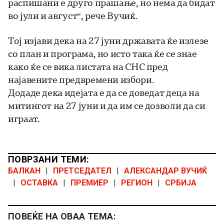
распишани е друго прашање, но нема да бидат
во јули и август“, рече Вучиќ.
Тој изјави дека на 27 јуни државата ќе излезе
со план и програма, но исто така ќе се знае
како ќе се вика листата на СНС пред
најавените предвремени избори.
Додаде дека идејата е да се доведат деца на
митингот на 27 јуни и да им се дозволи да си
играат.
ПОВРЗАНИ ТЕМИ:
БАЛКАН
|
ПРЕТСЕДАТЕЛ
|
АЛЕКСАНДАР ВУЧИЌ
|
ОСТАВКА
|
ПРЕМИЕР
|
РЕГИОН
|
СРБИЈА
ПОВЕЌЕ НА ОВАА ТЕМА: