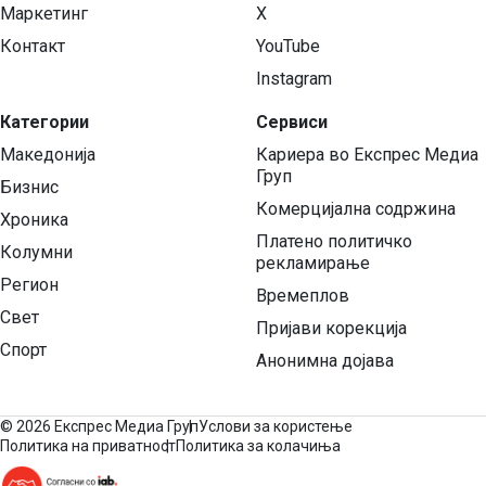
Маркетинг
X
Контакт
YouTube
Instagram
Категории
Сервиси
Македонија
Кариера во Експрес Медиа
Груп
Бизнис
Комерцијална содржина
Хроника
Платено политичко
Колумни
рекламирање
Регион
Времеплов
Свет
Пријави корекција
Спорт
Анонимна дојава
©
2026 Експрес Медиа Груп
Услови за користење
Политика на приватност
Политика за колачиња