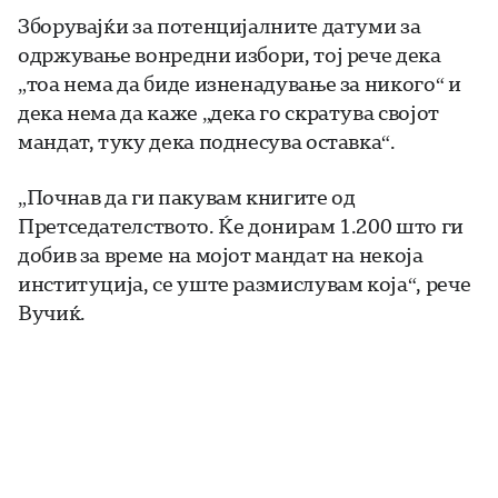
Зборувајќи за потенцијалните датуми за
одржување вонредни избори, тој рече дека
„тоа нема да биде изненадување за никого“ и
дека нема да каже „дека го скратува својот
мандат, туку дека поднесува оставка“.
„Почнав да ги пакувам книгите од
Претседателството. Ќе донирам 1.200 што ги
добив за време на мојот мандат на некоја
институција, се уште размислувам која“, рече
Вучиќ.