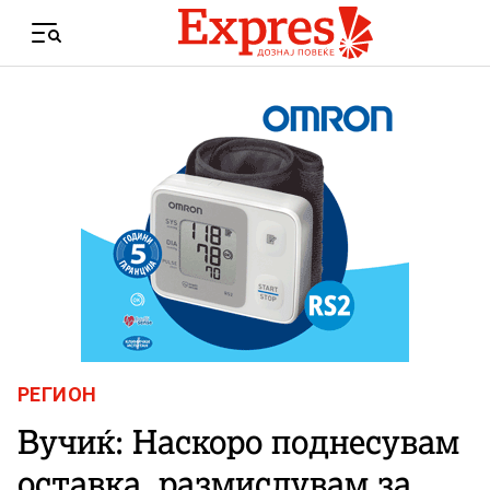
Skip to content
Menu
РЕГИОН
Вучиќ: Наскоро поднесувам
оставка, размислувам за