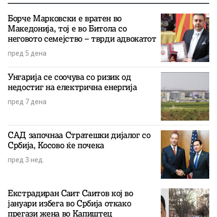
Борче Марковски е вратен во
Македонија, тој е во Битола со
неговото семејство – тврди адвокатот
пред 5 дена
Унгарија се соочува со ризик од
недостиг на електрична енергија
пред 7 дена
САД започнаа Стратешки дијалог со
Србија, Косово ќе почека
пред 3 нед.
Екстрадиран Саит Саитов кој во
јануари избега во Србија откако
прегази жена во Капиштец