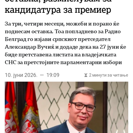
кандидатура за премиер
За три, четири месеци, можеби и порано ќе
поднесам оставка. Тоа попладнево за Радио
Белград го изјави српскиот претседател
Александар Вучиќ и додаде дека на 27 јуни ќе
биде претставена листата на владејачката
СНС за претстојните парламентарни избори
10. јуни 2026. — 19:09
2 минути за читање