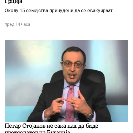
Грција
Околу 15 семејства принудени да се евакуираат
пред 14 часа
Петар Стојанов не сака пак да биде
претседатeл на Бугарија