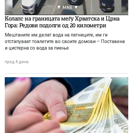
Колапс на границата меѓу Хрватска и Црна
Гора: Редови подолги од 20 километри
Mештаните им делат вода на патниците, им ги
отстапуваат тоалетите во своите домови – Поставена
и цистерна со вода за пиење
пред 4 дена