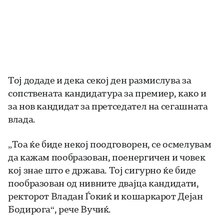
Тој додаде и дека секој ден размислува за
сопствената кандидатура за премиер, како и
за нов кандидат за претседател на сегашната
влада.
„Тоа ќе биде некој поодговорен, се осмелувам
да кажам пообразован, поенергичен и човек
кој знае што е држава. Тој сигурно ќе биде
пообразован од нивните двајца кандидати,
ректорот Владан Ѓокиќ и кошаркарот Дејан
Бодирога“, рече Вучиќ.