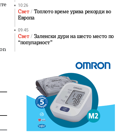
ите
10:26
Свет
Топлото време урива рекорди во
Европа
09:45
Свет
Заленски дури на шесто место по
“популарност”
 on