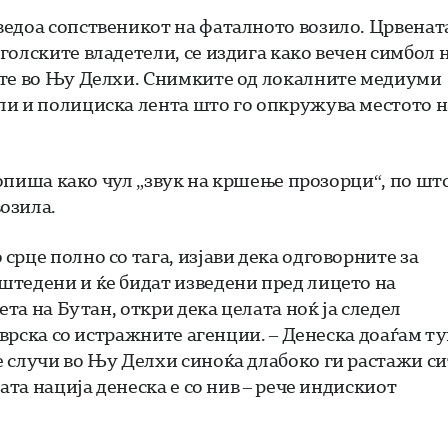
ведоа сопственикот на фаталното возило. Црвенат
олските владетели, се издига како вечен симбол 
ите во Њу Делхи. Снимките од локалните медиуми
ли и полициска лента што го опкружува местото н
, опиша како чул „звук на кршење прозорци“, по шт
озила.
рце полно со тага, изјави дека одговорните за
штедени и ќе бидат изведени пред лицето на
ета на Бутан, откри дека целата ноќ ја следел
 врска со истражните агенции. – Денеска доаѓам т
 случи во Њу Делхи синоќа длабоко ги растажи си
ата нација денеска е со нив – рече индискиот