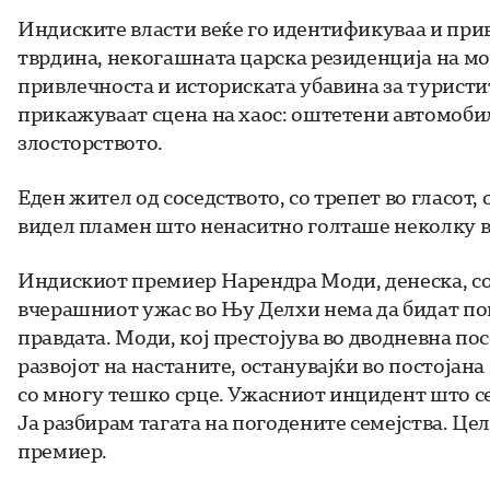
Индиските власти веќе го идентификуваа и при
тврдина, некогашната царска резиденција на мог
привлечноста и историската убавина за турист
прикажуваат сцена на хаос: оштетени автомоби
злосторството.
Еден жител од соседството, со трепет во гласот
видел пламен што ненаситно голташе неколку в
Индискиот премиер Нарендра Моди, денеска, со с
вчерашниот ужас во Њу Делхи нема да бидат по
правдата. Моди, кој престојува во дводневна пос
развојот на настаните, останувајќи во постојана
со многу тешко срце. Ужасниот инцидент што се
Ја разбирам тагата на погодените семејства. Цел
премиер.