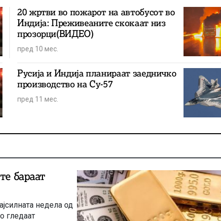
20 жртви во пожарот на автобусот во
Индија: Преживеаните скокаат низ
прозорци(ВИДЕО)
пред 10 мес.
Русија и Индија планираат заедничко
производство на Су-57
пред 11 мес.
те бараат
ајсилната недела од
го гледаат