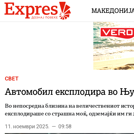
Skip to content
МАКЕДОНИЈ
СВЕТ
Автомобил експлодира во Њу
Во непосредна близина на величествениот исто
експлодираше со страшна моќ, одземајќи им ги 
11. ноември 2025. — 09:58