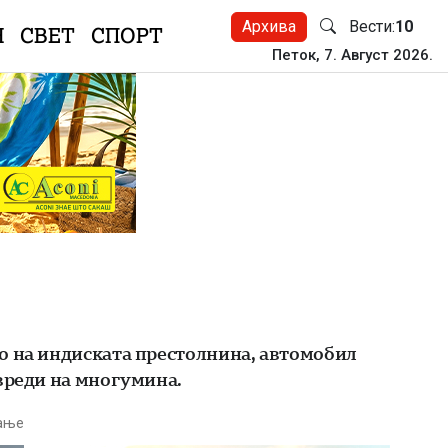
Архива
Вести:
10
Н
СВЕТ
СПОРТ
Петок, 7. Август 2026.
о на индиската престолнина, автомобил
овреди на многумина.
тање