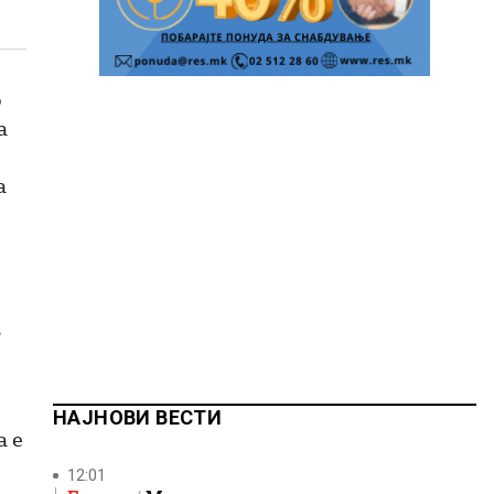
о
а
а
,
НАЈНОВИ ВЕСТИ
а е
12:01