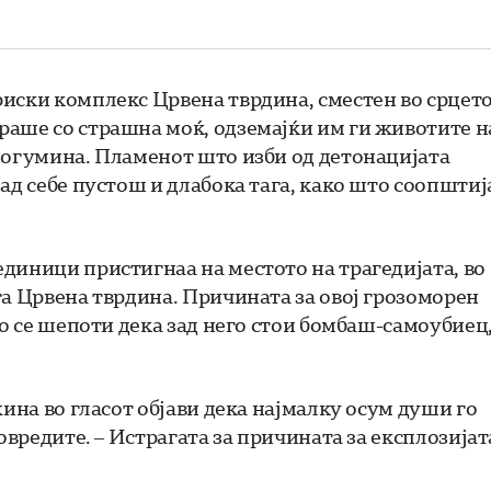
иски комплекс Црвена тврдина, сместен во срцет
раше со страшна моќ, одземајќи им ги животите н
ногумина. Пламенот што изби од детонацијата
ад себе пустош и длабока тага, како што соопштиј
диници пристигнаа на местото на трагедијата, во
та Црвена тврдина. Причината за овој грозоморен
ко се шепоти дека зад него стои бомбаш-самоубиец
жина во гласот објави дека најмалку осум души го
овредите. – Истрагата за причината за експлозијат