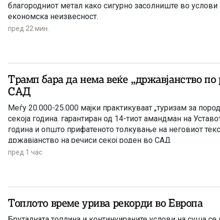
благородниот метал како сигурно засолниште во услови 
економска неизвесност.
пред 22 мин.
Трамп бара да нема веќе „државјанство по 
САД
Меѓу 20.000-25.000 мајки практикуваат „туризам за пор
секоја година. гарантиран од 14-тиот амандман на Уставо
година и општо прифатеното толкување на неговиот текс 
државјанство на речиси секој роден во САД
пред 1 час
Топлото време урива рекорди во Европа
Бруталната топлина и континуираните услови на суша се