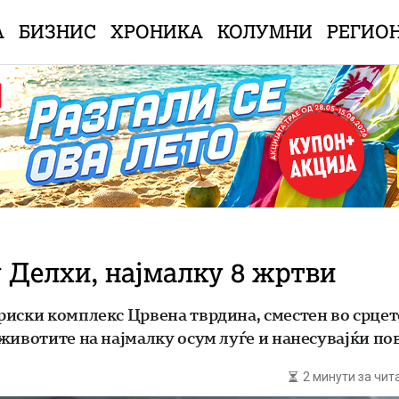
А
БИЗНИС
ХРОНИКА
КОЛУМНИ
РЕГИО
 Делхи, најмалку 8 жртви
риски комплекс Црвена тврдина, сместен во срцет
животите на најмалку осум луѓе и нанесувајќи п
2 минути за чи