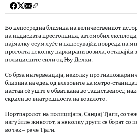
Во непосредна близина на величествениот истор
на индиската престолнина, автомобил експлоди
најмалку осум луѓе и нанесувајќи повреди на м
проголта неколку паркирани возила, оставајќи з
полициските сили од Њу Делхи.
Со брза интервенција, неколку противпожарни е
близина на еден од влезовите на метро-станица
настан сè уште е обвиткана во таинственост, иа
скриен во внатрешноста на возилото.
Портпаролот на полицијата, Санџај Тјаги, со те
изгубиле животот, а неколку други се борат со п
во тек – рече Тјаги.