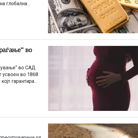
на глобална
раѓање“ во
одување“ во САД
т усвоен во 1868
којт гарантира
 преоптоварени од