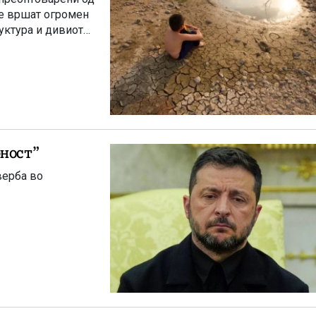
ие вршат огромен
уктура и дивиот
о “популарност”
верба во