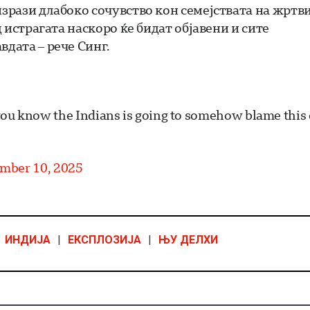
изрази длабоко сочувство кон семејствата на жртв
д истрагата наскоро ќе бидат објавени и сите
вдата – рече Синг.
 you know the Indians is going to somehow blame this
mber 10, 2025
ИНДИЈА
|
ЕКСПЛОЗИЈА
|
ЊУ ДЕЛХИ