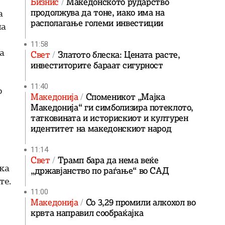
Бизнис
Македонското рударство
а
продолжува да тоне, иако има на
располагање големи инвестиции
на
11:58
а
Свет
Златото блеска: Цената расте,
инвеститорите бараат сигурност
11:40
о
Македонија
Споменикот „Мајка
Македонија“ ги симболизира потеклото,
татковината и историскиот и културен
идентитет на македонскиот народ
11:14
Свет
Трамп бара да нема веќе
ука
„државјанство по раѓање“ во САД
те.
11:00
Македонија
Со 3,29 промили алкохол во
крвта направил сообраќајка