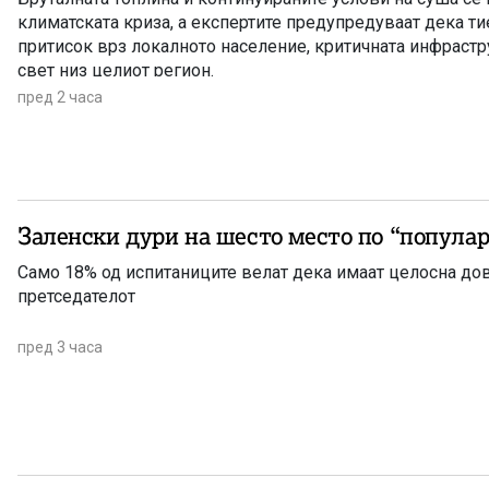
климатската криза, а експертите предупредуваат дека т
притисок врз локалното население, критичната инфрастр
свет низ целиот регион.
пред 2 часа
Заленски дури на шесто место п
Само 18% од испитаниците велат дека имаат целосна до
претседателот
пред 3 часа