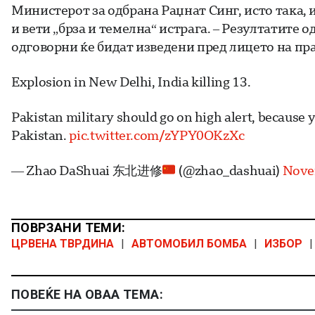
Министерот за одбрана Раџнат Синг, исто така, 
и вети „брза и темелна“ истрага. – Резултатите о
одговорни ќе бидат изведени пред лицето на пра
Explosion in New Delhi, India killing 13.
Pakistan military should go on high alert, because
Pakistan.
pic.twitter.com/zYPY0OKzXc
— Zhao DaShuai 东北进修
(@zhao_dashuai)
Nove
ПОВРЗАНИ ТЕМИ:
ЦРВЕНА ТВРДИНА
|
АВТОМОБИЛ БОМБА
|
ИЗБОР
|
ПОВЕЌЕ НА ОВАА ТЕМА: