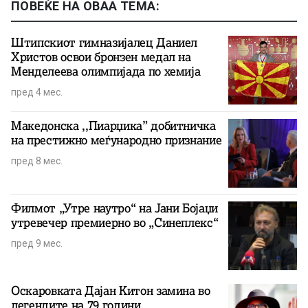
ПОВЕЌЕ НА ОВАА ТЕМА:
Штипскиот гимназијалец Даниел
Христов освои бронзен медал на
Менделеева олимпијада по хемија
пред 4 мес.
Македонска ,,Пиарџика” добитничка
на престижно меѓународно признание
пред 8 мес.
Филмот „Утре наутро“ на Јани Бојаџи
утревечер премиерно во „Синеплекс“
пред 9 мес.
Оскаровката Дајан Китон замина во
легендите на 79 години