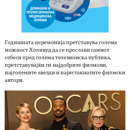
Годишната церемонија претставува голема
можност Холивуд да се прослави самиот
себеси пред голема телевизиска публика,
претставувајќи ги најдобрите филмови,
најголемите ѕвезди и најистакнатите филмски
автори.