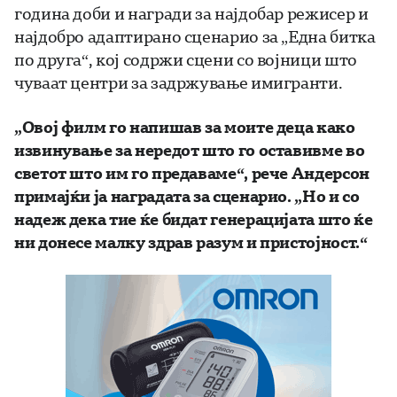
година доби и награди за најдобар режисер и
најдобро адаптирано сценарио за „Една битка
по друга“, кој содржи сцени со војници што
чуваат центри за задржување имигранти.
„Овој филм го напишав за моите деца како
извинување за нередот што го оставивме во
светот што им го предаваме“, рече Андерсон
примајќи ја наградата за сценарио. „Но и со
надеж дека тие ќе бидат генерацијата што ќе
ни донесе малку здрав разум и пристојност.“