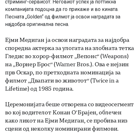
стриминг-сервисот. Неговиот успех ја поттикна
компанијата подоцна да го прикаже и во кината.
Песната „Golden“ од филмот ја освои наградата за
најдобра оригинална песна.
Ејми Медиган ја освои наградата за најдобра
споредна актерка за улогата на злобната тетка
Гледис во хорор-филмот „Вепонс“ (Weapons)
на „Ворнер Брос“ (Warner Bros.). Ова е нејзин
прв Оскар, по претходната номинација за
филмот „Двапати во животот“ (Twice in a
Lifetime) од 1985 година.
Церемонијата беше отворена со видеосегмент
во кој водителот Конан О’Брајен, облечен
како ликот на Ејми Медиган, се пробива низ
сцени од неколку номинирани филмови.