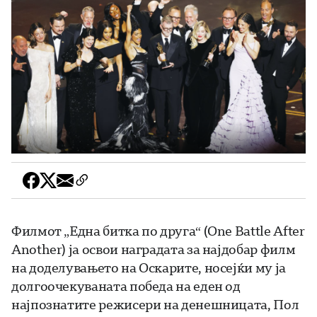
Филмот „Една битка по друга“ (One Battle After
Another) ја освои наградата за најдобар филм
на доделувањето на Оскарите, носејќи му ја
долгоочекуваната победа на еден од
најпознатите режисери на денешницата, Пол