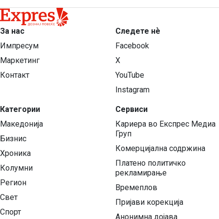
За нас
Следете нѐ
Импресум
Facebook
Маркетинг
X
Контакт
YouTube
Instagram
Категории
Сервиси
Македонија
Кариера во Експрес Медиа
Груп
Бизнис
Комерцијална содржина
Хроника
Платено политичко
Колумни
рекламирање
Регион
Времеплов
Свет
Пријави корекција
Спорт
Анонимна дојава