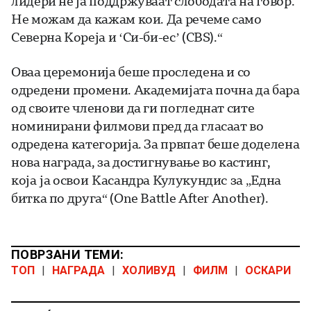
лидери не ја поддржуваат слободата на говор.
Не можам да кажам кои. Да речеме само
Северна Кореја и ‘Си-би-ес’ (CBS).“
Оваа церемонија беше проследена и со
одредени промени. Академијата почна да бара
од своите членови да ги погледнат сите
номинирани филмови пред да гласаат во
одредена категорија. За првпат беше доделена
нова награда, за достигнување во кастинг,
која ја освои Касандра Кулукундис за „Една
битка по друга“ (One Battle After Another).
ПОВРЗАНИ ТЕМИ:
ТОП
|
НАГРАДА
|
ХОЛИВУД
|
ФИЛМ
|
ОСКАРИ