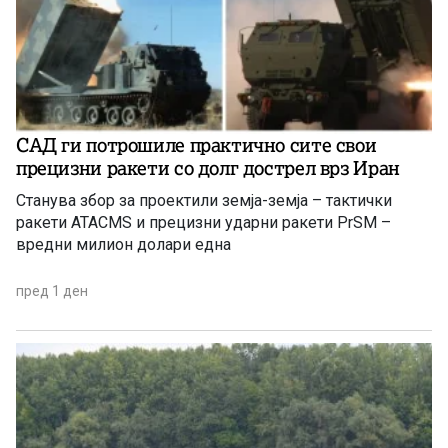
САД ги потрошиле практично сите свои
прецизни ракети со долг дострел врз Иран
Станува збор за проектили земја-земја – тактички
ракети ATACMS и прецизни ударни ракети PrSM –
вредни милион долари една
пред 1 ден