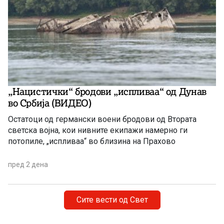
„Нацистички“ бродови „испливаа“ од Дунав
во Србија (ВИДЕО)
Остатоци од германски воени бродови од Втората
светска војна, кои нивните екипажи намерно ги
потопиле, „испливаа“ во близина на Прахово
пред 2 дена
Сите вести од Свет