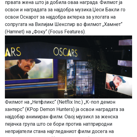
првата жена што ја добила оваа награда. Филмот ја
освои и наградата за најдобра музика.Џеси Бакли го
освои Оскарот за најдобра актерка за улогата на
сопругата на Вилијам Шекспир во филмот „Хамнет“
(Hamnet) на „Фоку“ (Focus Features).
Филмот на „Нетфликс“ (Netflix Inc.) „К-поп демон
хантерс“ (KPop Demon Hunters) ја освои наградата за
најдобар анимиран филм. Овој мјузикл за женска
пејачка група што се бори против натприродни
непријатели стана најгледаниот филм досега на