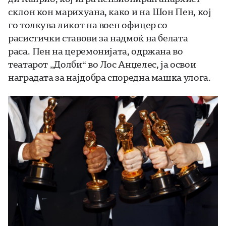
склон кон марихуана, како и на Шон Пен, кој
го толкува ликот на воен офицер со
расистички ставови за надмоќ на белата
раса. Пен на церемонијата, одржана во
театарот „Долби“ во Лос Анџелес, ја освои
наградата за најдобра споредна машка улога.