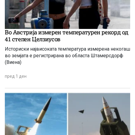
Во Австрија измерен температурен рекорд од
41 степен Целзиусов
Историски највисоката температура измерена некогаш
во земјата е регистрирана во областа Штамерсдорф
(Виена)
пред 1 ден