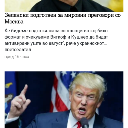
Зеленски подготвен за мировни преговори со
Москва
Ќе бидеме подготвени за состаноци во кој било
формат и очекуваме Виткоф и Кушнер да бидат
активирани уште во август“, рече украинскиот
претседател
пред 16 часа