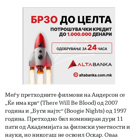
Меѓу претходните филмови на Андерсон се
„Ќе има крв“ (There Will Be Blood) од 2007
година и „Буги најтс“ (Boogie Nights) од 1997
година. Претходно бил номиниран дури 11
пати од Академијата за филмски уметности и
науки, но никогаш не освоил Оскар. Оваа