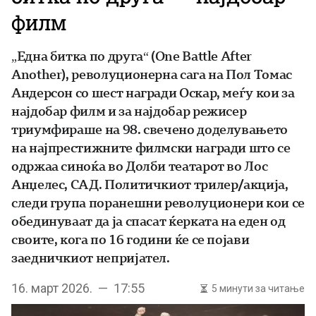
филм
„Една битка по друга“ (One Battle After
Another), револуционерна сага на Пол Томас
Андерсон со шест награди Оскар, меѓу кои за
најдобар филм и за најдобар режисер
триумфираше на 98. свечено доделувањето
на најпрестижните филмски награди што се
одржаа синоќа во Долби театарот во Лос
Анџелес, САД. Политичкиот трилер/акција,
следи група поранешни револуционери кои се
обединуваат да ја спасат ќерката на еден од
своите, кога по 16 години ќе се појави
заедничкиот непријател.
16. март 2026. — 17:55
5 минути за читање