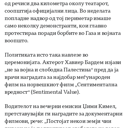
од речиси два километра околу театарот,
соопштија официјални лица. Во неделата
попладне надвор од тој периметар имаше
само неколку демонстранти, кои главно
протестираа поради борбите во Газа и војната
воопшто.
Политиката исто така навлезе во
церемонијата. Актерот Хавиер Бардем изјави
„не за војна и слободна Палестина“ пред да ја
врачи наградата за најдобар меѓународен
филм на норвешкиот филм „Сентиментална
вредност“ (Sentimental Value).
Водителот на вечерни емисии Џими Кимел,
претставувајќи ги наградите за документарни
филмови, рече: „Постојат некои земји чии