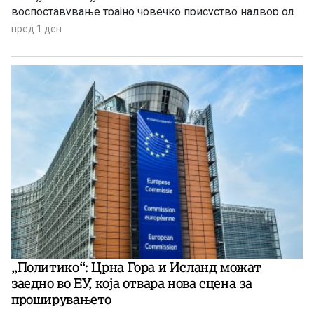
воспоставување трајно човечко присуство надвор од
Земјата.
пред 1 ден
„Политико“: Црна Гора и Исланд можат
заедно во ЕУ, која отвара нова сцена за
проширувањето