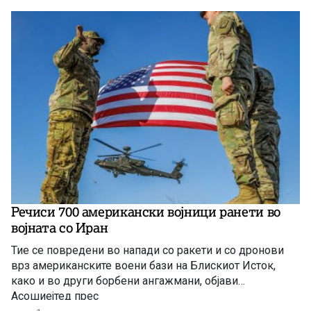
Речиси 700 американски војници ранети во
војната со Иран
Тие се повредени во напади со ракети и со дронови
врз американските воени бази на Блискиот Исток,
како и во други борбени ангажмани, објави
Асошиејтед прес