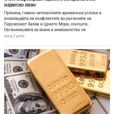
највиско ниво
Причина, главно неповолните временски услови и
ескалацијата на конфликтите во регионите на
Персискиот Залив и Црното Море, соопшти
Организацијата за храна и земјоделство на
Обединетите нации (ФАО).
пред 2 дена