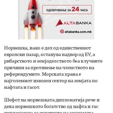
Норвешка, иако е дел од единствениот
европски пазар, останува надвор од ЕУ, а
рибарството и земјоделството беа клучните
причини за противење на членството на
референдумите. Морската храна е
најголемиот извозен сектор на земјата по
нафтата и гасот.
Шефот на норвешката дипломатија рече и
дека норвешкото богатство од нафта и гас
придонесува за чувството на економска