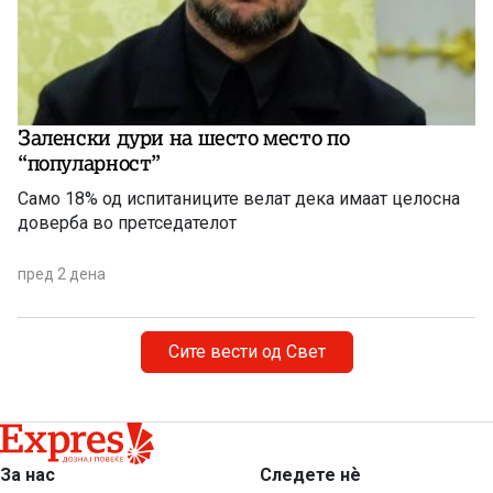
Заленски дури на шесто место по
“популарност”
Само 18% од испитаниците велат дека имаат целосна
доверба во претседателот
пред 2 дена
Сите вести од Свет
За нас
Следете нѐ