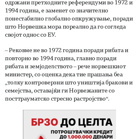
одржани претходните референдуми во 1972 и
1994 година, е заменет со значително
понестабилно глобално опкружување, поради
што Норвешка мора пореално да го согледа
својот однос со ЕУ.
– Рековме не во 1972 година поради рибата и
повторно во 1994 година, главно поради
рибата и земјоделството – рече норвешкиот
министер, со оценка дека тие прашања беа
„толку контроверзни што уништија бракови и
семејства, оставајќи ги Норвежаните со
посттрауматско стресно растројство“.