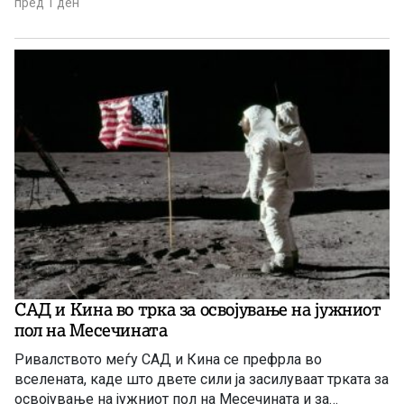
пред 1 ден
САД и Кина во трка за освојување на јужниот
пол на Месечината
Ривалството меѓу САД и Кина се префрла во
вселената, каде што двете сили ја засилуваат трката за
освојување на јужниот пол на Месечината и за