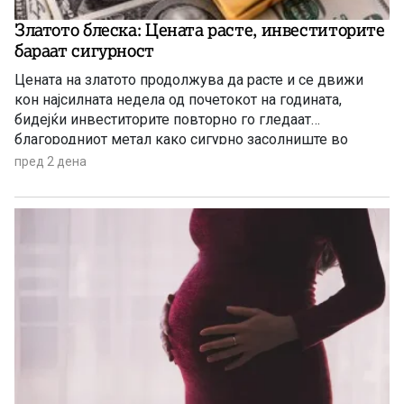
Златото блеска: Цената расте, инвеститорите
бараат сигурност
Цената на златото продолжува да расте и се движи
кон најсилната недела од почетокот на годината,
бидејќи инвеститорите повторно го гледаат
благородниот метал како сигурно засолниште во
услови на глобална економска неизвесност.
пред 2 дена