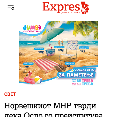
Skip to content
Menu
СВЕТ
Норвешкиот МНР тврди
дека Осло го преиспитува