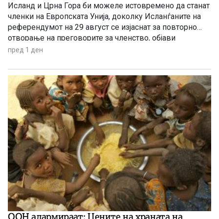
Исланд и Црна Гора би можеле истовремено да станат
членки на Европската Унија, доколку Исланѓаните на
референдумот на 29 август се изјаснат за повторно
отворање на преговорите за членство, објави
„Политико“, повикувајќи се на европски претставници
пред 1 ден
и дипломати.
ООН алармираат: Цените на храната на