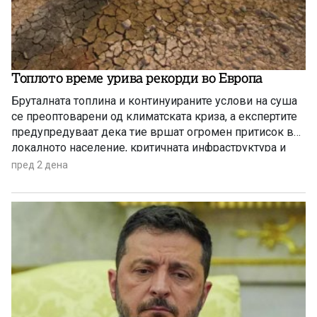
Топлото време урива рекорди во Европа
Бруталната топлина и континуираните услови на суша
се преоптоварени од климатската криза, а експертите
предупредуваат дека тие вршат огромен притисок врз
локалното население, критичната инфраструктура и
дивиот свет низ целиот регион.
пред 2 дена