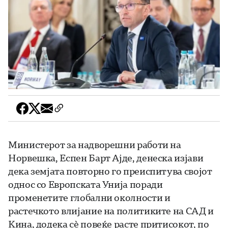
Министерот за надворешни работи на
Норвешка, Еспен Барт Ајде, денеска изјави
дека земјата повторно го преиспитува својот
однос со Европската Унија поради
променетите глобални околности и
растечкото влијание на политиките на САД и
Кина, додека сè повеќе расте притисокот, по