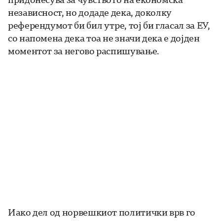
независност, но додаде дека, доколку
референдумот би бил утре, тој би гласал за ЕУ,
со напомена дека тоа не значи дека е дојден
моментот за негово распишување.
Иако дел од норвешкиот политички врв го