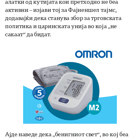
алатки од кутијата кои претходно не беа
активни – изјави тој за Фајненшел тајмс,
додавајќи дека станува збор за трговската
политика и царинската унија во која „не
сакаат“ да бидат.
Ајде наведе дека „бенигниот свет“, во кој беа