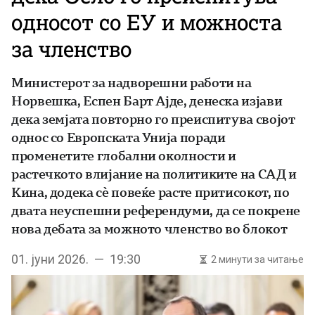
односот со ЕУ и можноста
за членство
Министерот за надворешни работи на
Норвешка, Еспен Барт Ајде, денеска изјави
дека земјата повторно го преиспитува својот
однос со Европската Унија поради
променетите глобални околности и
растечкото влијание на политиките на САД и
Кина, додека сè повеќе расте притисокот, по
двата неуспешни референдуми, да се покрене
нова дебата за можното членство во блокот
01. јуни 2026. — 19:30
2 минути за читање