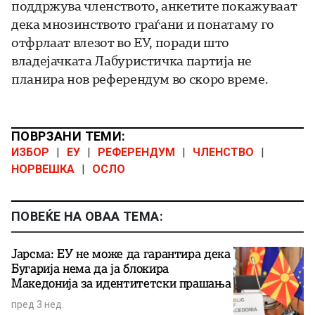
поддржува членството, анкетите покажуваат
дека мнозинството граѓани и понатаму го
отфрлаат влезот во ЕУ, поради што
владејачката Лабуристичка партија не
планира нов референдум во скоро време.
ПОВРЗАНИ ТЕМИ:
ИЗБОР
|
ЕУ
|
РЕФЕРЕНДУМ
|
ЧЛЕНСТВО
|
НОРВЕШКА
|
ОСЛО
ПОВЕЌЕ НА ОВАА ТЕМА:
Јарсма: ЕУ не може да гарантира дека
Бугарија нема да ја блокира
Македонија за идентитетски прашања
пред 3 нед.