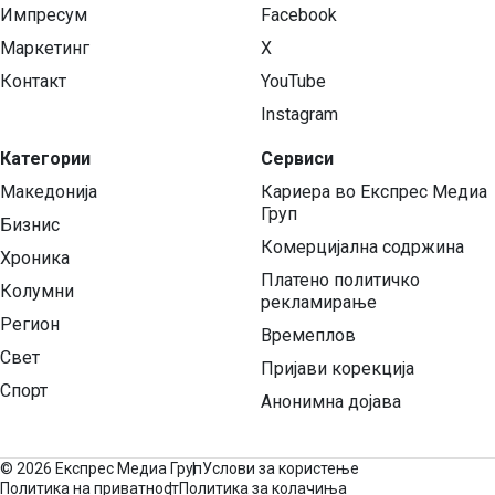
Импресум
Facebook
Маркетинг
X
Контакт
YouTube
Instagram
Категории
Сервиси
Македонија
Кариера во Експрес Медиа
Груп
Бизнис
Комерцијална содржина
Хроника
Платено политичко
Колумни
рекламирање
Регион
Времеплов
Свет
Пријави корекција
Спорт
Анонимна дојава
©
2026 Експрес Медиа Груп
Услови за користење
Политика на приватност
Политика за колачиња