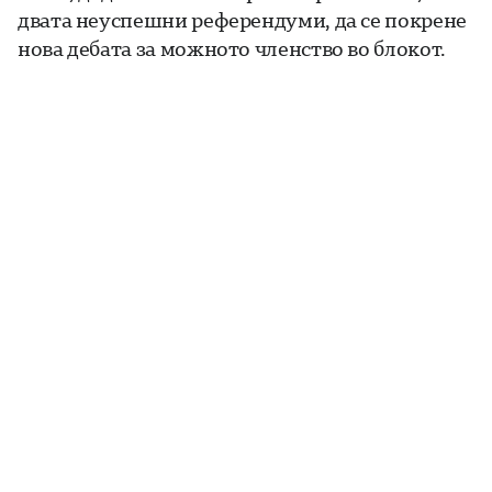
двата неуспешни референдуми, да се покрене
нова дебата за можното членство во блокот.