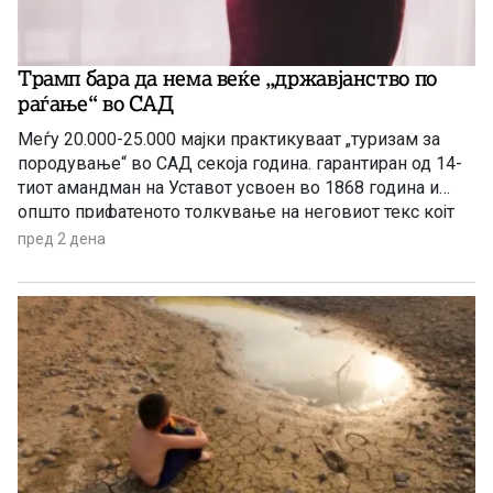
Трамп бара да нема веќе „државјанство по
раѓање“ во САД
Меѓу 20.000-25.000 мајки практикуваат „туризам за
породување“ во САД секоја година. гарантиран од 14-
тиот амандман на Уставот усвоен во 1868 година и
општо прифатеното толкување на неговиот текс којт
гарантира државјанство на речиси секој роден во САД
пред 2 дена