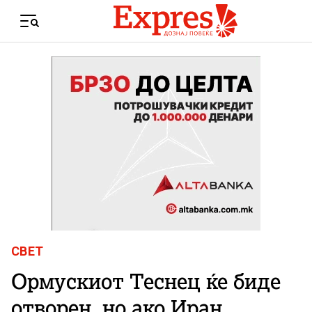
Skip to content
Menu
СВЕТ
Ормускиот Теснец ќе биде
отворен, но ако Иран