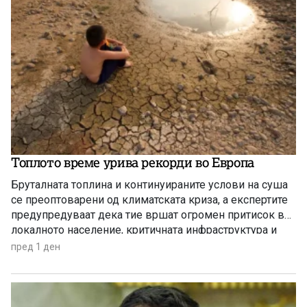
Топлото време урива рекорди во Европа
Бруталната топлина и континуираните услови на суша
се преоптоварени од климатската криза, а експертите
предупредуваат дека тие вршат огромен притисок врз
локалното население, критичната инфраструктура и
дивиот свет низ целиот регион.
пред 1 ден