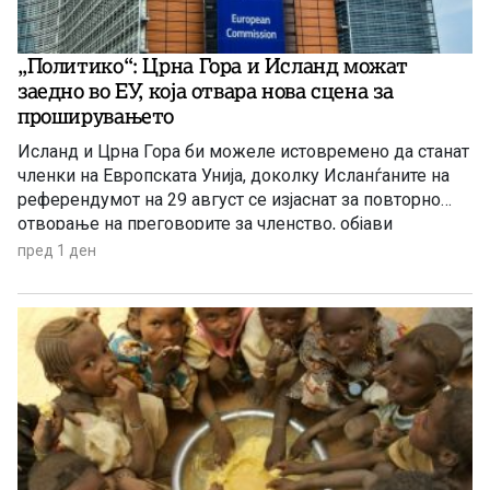
„Политико“: Црна Гора и Исланд можат
заедно во ЕУ, која отвара нова сцена за
проширувањето
Исланд и Црна Гора би можеле истовремено да станат
членки на Европската Унија, доколку Исланѓаните на
референдумот на 29 август се изјаснат за повторно
отворање на преговорите за членство, објави
„Политико“, повикувајќи се на европски претставници
пред 1 ден
и дипломати.