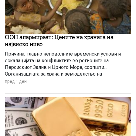
ООН алармираат: Цените на храната на
највиско ниво
Причина, главно неповолните временски услови и
ескалацијата на конфликтите во регионите на
Персискиот Залив и Црното Море, соопшти
Организацијата за храна и земјоделство на
Обединетите нации (ФАО).
пред 1 ден