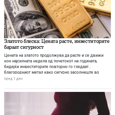
Златото блеска: Цената расте, инвеститорите
бараат сигурност
Цената на златото продолжува да расте и се движи
кон најсилната недела од почетокот на годината,
бидејќи инвеститорите повторно го гледаат
благородниот метал како сигурно засолниште во
услови на глобална економска неизвесност.
пред 1 ден