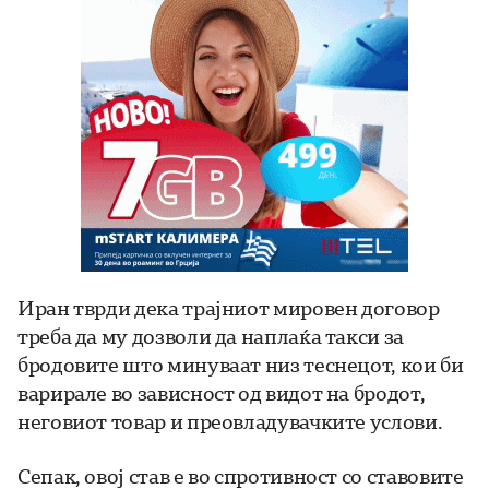
Иран тврди дека трајниот мировен договор
треба да му дозволи да наплаќа такси за
бродовите што минуваат низ теснецот, кои би
варирале во зависност од видот на бродот,
неговиот товар и преовладувачките услови.
Сепак, овој став е во спротивност со ставовите