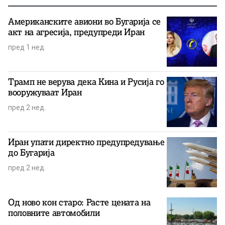
Американските авиони во Бугарија се
акт на агресија, предупреди Иран
пред 1 нед.
Трамп не верува дека Кина и Русија го
вооружуваат Иран
пред 2 нед.
Иран упати директно предупредување
до Бугарија
пред 2 нед.
Од ново кон старо: Расте цената на
половните автомобили