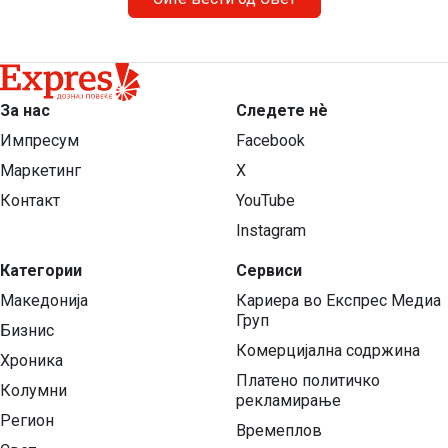
За нас
Следете нѐ
Импресум
Facebook
Маркетинг
X
Контакт
YouTube
Instagram
Категории
Сервиси
Македонија
Кариера во Експрес Медиа
Груп
Бизнис
Комерцијална содржина
Хроника
Платено политичко
Колумни
рекламирање
Регион
Времеплов