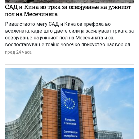
САД и Кина во трка за освојување на јужниот
пол на Месечината
Ривалството меѓу САД и Кина се префрла во
вселената, каде што двете сили ја засилуваат трката за
освојување на јужниот пол на Месечината и за
воспоставување трајно човечко присуство надвор од
Земјата.
пред 24 часа