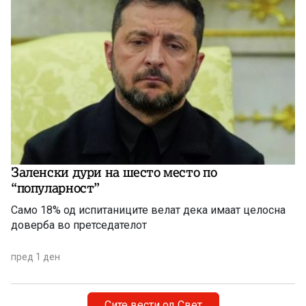
Заленски дури на шесто место по
“популарност”
Само 18% од испитаниците велат дека имаат целосна
доверба во претседателот
пред 1 ден
Сите вести од Свет