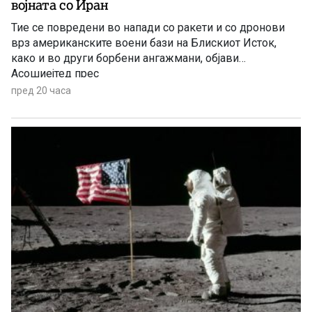
војната со Иран
Тие се повредени во напади со ракети и со дронови
врз американските воени бази на Блискиот Исток,
како и во други борбени ангажмани, објави
Асошиејтед прес
пред 20 часа