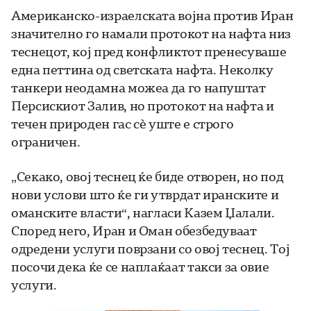
Американско-израелската војна против Иран
значително го намали протокот на нафта низ
теснецот, кој пред конфликтот пренесуваше
една петтина од светската нафта. Неколку
танкери неодамна можеа да го напуштат
Персискиот Залив, но протокот на нафта и
течен природен гас сè уште е строго
ограничен.
„Секако, овој теснец ќе биде отворен, но под
нови услови што ќе ги утврдат иранските и
оманските власти“, нагласи Казем Џалали.
Според него, Иран и Оман обезбедуваат
одредени услуги поврзани со овој теснец. Тој
посочи дека ќе се наплаќаат такси за овие
услуги.