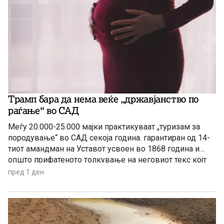
Трамп бара да нема веќе „државјанство по
раѓање“ во САД
Меѓу 20.000-25.000 мајки практикуваат „туризам за
породување“ во САД секоја година. гарантиран од 14-
тиот амандман на Уставот усвоен во 1868 година и
општо прифатеното толкување на неговиот текс којт
гарантира државјанство на речиси секој роден во САД
пред 1 ден