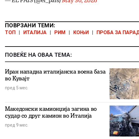
ПОВРЗАНИ ТЕМИ:
ТОП
|
ИТАЛИЈА
|
РИМ
|
КОЊИ
|
ПРОБА ЗА ПАРА
ПОВЕЌЕ НА ОВАА ТЕМА:
Иран нападна италијанска воена база
во Кувајт
пред 5 мес.
Македонски камионџија загина во
судар со друг камион во Италија
пред 9 мес.