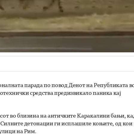
оналната парада по повод Денот на Републиката в
ротехнички средства предизвикало паника кај
асот во близина на античките Каракалини бањи, ка
и. Силните детонации ги исплашиле коњите, од кои
 улици на Рим.