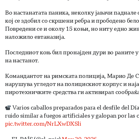
Во настанатата паника, неколку јавачи паднале 
кој се здобил со скршени ребра и прободено бел
Повредени се и околу 15 коњи, но ниту едно жив
наложило евтаназија.
Последниот коњ бил пронајден дури во раните у
на настанот.
Командантот на римската полиција, Марио Де Ск
нарушува угледот на полицискиот корпус и нај
пиротехничките средства ги активирал сообраќ
Varios caballos preparados para el desfile del D
ruido similar a fuegos artificiales y galopan por las
pic.twitter.com/NrLXwDXSli
— EL PAÍS (@el_pais)
May 30, 2026