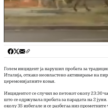
Голем инцидент ја нарушил пробата за традици
Италија, откако неовластено активирање на пи
церемонијалните коњи.
Инцидентот се случил во петокот околу 23:30 ч
што се одржувала пробата за парадата на 2 јун
околу 35 избегале и се разбегаа низ прометните