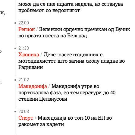
може да се пие идната недела, но останува
проблемот со недостигот
к,
22:00
Регион
Зеленски срдечно пречекан од Вучиќ
во првата посета на Белград
21:33
о
Хроника
Деветнаесетгодишник е
мотоциклистот што загина околу пладне во
Радишани
21:02
,
Македонија
Македонија утре во
портокалова фаза, со температури до 40
степени Целзиусови
20:03
Спорт
Македонија во топ-10 на ЕП во
ракомет за кадети