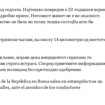
од седлата. Најтешко повреден е 22-годишен војни
одробно крило. Неговиот живот не е во опасност.
отно не било во толку тешка состојба што би
трински часови, на околу 14 километри од местот
лавис, изјави дека инцидентот сериозно го
ави строга истрага. Според првичните информации
аен полицаец без претходно одобрение.
ía de la República en Roma salen en estampida tras un
 calles, ante el asombro de los conductores