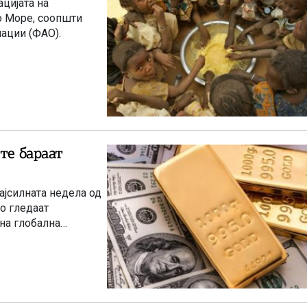
цијата на
о Море, соопшти
нации (ФАО).
те бараат
ајсилната недела од
го гледаат
на глобална