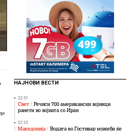
о
НАЈНОВИ ВЕСТИ
22:51
Свет
Речиси 700 американски војници
ранети во војната со Иран
де
22:32
Македонија
Водата во Гостивар можеби ќе