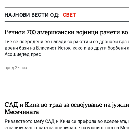
НАЈНОВИ ВЕСТИ ОД:
СВЕТ
Речиси 700 американски војници ранети во 
Тие се повредени во напади со ракети и со дронови врз
воени бази на Блискиот Исток, како и во други борбени 
Асошиејтед прес
пред 2 часа
САД и Кина во трка за освојување на јужни
Месечината
Ривалството меѓу САД и Кина се префрла во вселената, 
ја засилуваат трката за освојување на јужниот пол на Мес