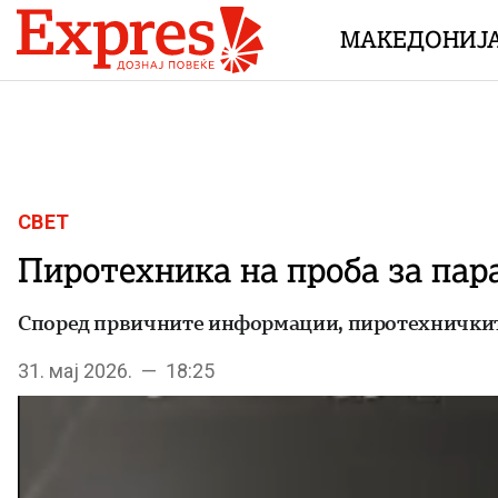
Skip to content
МАКЕДОНИЈ
СВЕТ
Пиротехника на проба за пар
Според првичните информации, пиротехничките
31. мај 2026. — 18:25