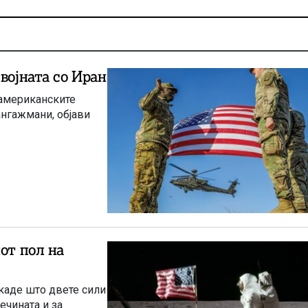
војната со Иран
 американските
ангажмани, објави
от пол на
каде што двете сили
ечината и за