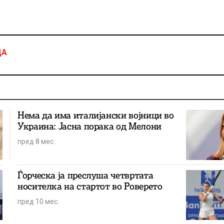
ДА
Нема да има италијански војници во
Украина: Јасна порака од Мелони
пред 8 мес.
Ѓорческа ја преслуша четвртата
носителка на стартот во Роверето
пред 10 мес.