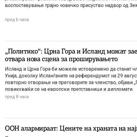
воспоставување трајно човечко присуство надвор од Зем
пред 6 часа
„Политико“: Црна Гора и Исланд можат заед
отвара нова сцена за проширувањето
Исланд и Црна Гора би можеле истовремено да станат ч
Унија, доколку Исланѓаните на референдумот на 29 август
повторно отворање на преговорите за членство, објави „
повикувајќи се на европски претставници и дипломати.
пред 8 часа
ООН алармираат: Цените на храната на нај