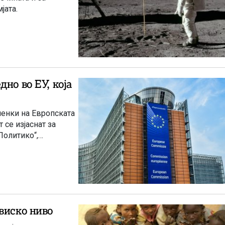
јата.
но во ЕУ, која
ленки на Европската
 се изјаснат за
Политико“,
виско ниво