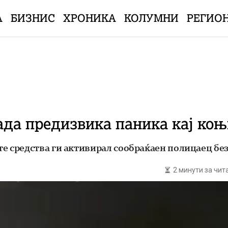
А
БИЗНИС
ХРОНИКА
КОЛУМНИ
РЕГИО
ада предизвика паника кај ко
 средства ги активирал сообраќаен полицаец без
2 минути за чи