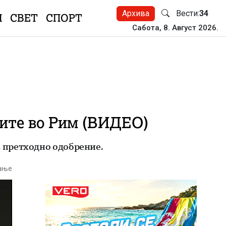
Архива
Вести:
34
Н
СВЕТ
СПОРТ
Сабота, 8. Август 2026.
њите во Рим (ВИДЕО)
 претходно одобрение.
тање