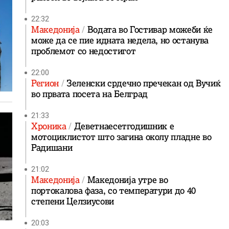
22:32
Македонија
Водата во Гостивар можеби ќе
може да се пие идната недела, но останува
проблемот со недостигот
22:00
Регион
Зеленски срдечно пречекан од Вучиќ
во првата посета на Белград
21:33
Хроника
Деветнаесетгодишник е
мотоциклистот што загина околу пладне во
Радишани
21:02
Македонија
Македонија утре во
портокалова фаза, со температури до 40
степени Целзиусови
20:03