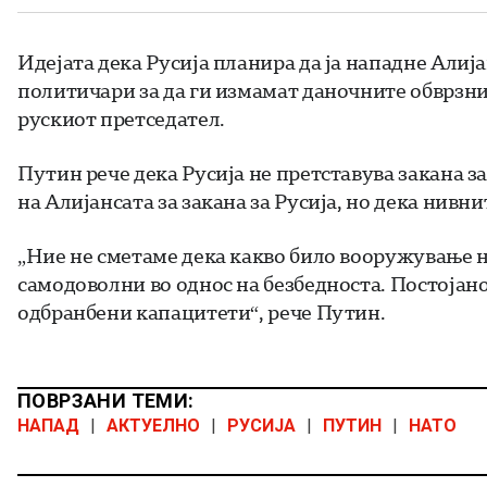
Идејата дека Русија планира да ја нападне Алиј
политичари за да ги измамат даночните обврзниц
рускиот претседател.
Путин рече дека Русија не претставува закана з
на Алијансата за закана за Русија, но дека нивн
„Ние не сметаме дека какво било вооружување н
самодоволни во однос на безбедноста. Постоја
одбранбени капацитети“, рече Путин.
ПОВРЗАНИ ТЕМИ:
НАПАД
|
АКТУЕЛНО
|
РУСИЈА
|
ПУТИН
|
НАТО