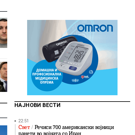
НАЈНОВИ ВЕСТИ
22:51
Свет
Речиси 700 американски војници
ранети во војната со Иран