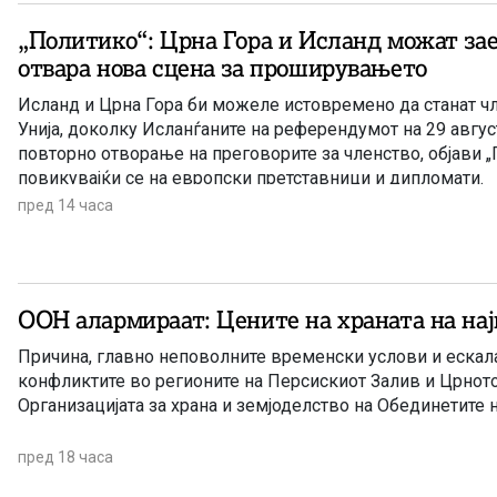
„Политико“: Црна Гора и Исланд можат заед
отвара нова сцена за проширувањето
Исланд и Црна Гора би можеле истовремено да станат ч
Унија, доколку Исланѓаните на референдумот на 29 август
повторно отворање на преговорите за членство, објави „
повикувајќи се на европски претставници и дипломати.
пред 14 часа
ООН алармираат: Цените на храната на нај
Причина, главно неповолните временски услови и ескала
конфликтите во регионите на Персискиот Залив и Црнот
Организацијата за храна и земјоделство на Обединетите 
пред 18 часа