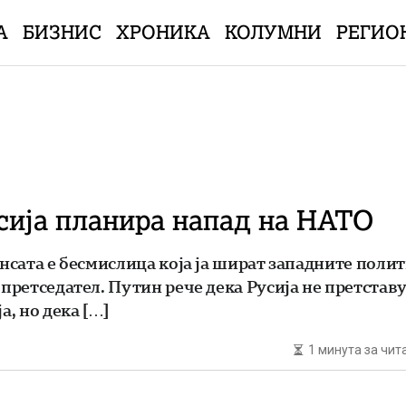
А
БИЗНИС
ХРОНИКА
КОЛУМНИ
РЕГИО
сија планира напад на НАТО
ансата е бесмислица која ја шират западните поли
 претседател. Путин рече дека Русија не претстав
а, но дека […]
1 минута за чи