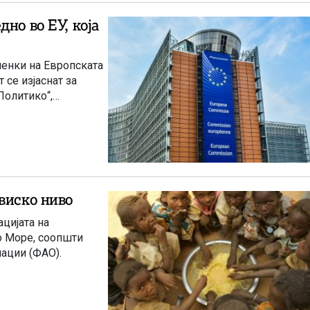
но во ЕУ, која
ленки на Европската
 се изјаснат за
Политико“,
виско ниво
цијата на
о Море, соопшти
нации (ФАО).