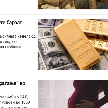
те бараат
ајсилната недела од
го гледаат
на глобална
раѓање“ во
одување“ во САД
т усвоен во 1868
којт гарантира