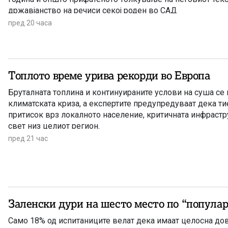
државјанство на речиси секој роден во САД
пред 20 часа
Топлото време урива рекорди во Европа
Бруталната топлина и континуираните услови на суша се
климатската криза, а експертите предупредуваат дека т
притисок врз локалното население, критичната инфрастр
свет низ целиот регион.
пред 21 час
Заленски дури на шесто место п
Само 18% од испитаниците велат дека имаат целосна до