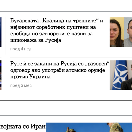
Бугарската „Кралица на трепките“ и
нејзиниот соработник пуштени на
слобода по затворските казни за
шпионажа за Русија
пред 4 нед.
Руте ѝ се закани на Русија со „разорен“
одговор ако употреби атомско оружје
против Украина
пред 3 мес.
војната со Иран