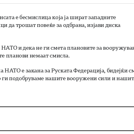
ансата е бесмислица која ја шират западните
и да трошат повеќе за одбрана, изјави днска
а НАТО и дека не ги смета плановите за вооружува
ите планови немаат смисла.
а НАТО е закана за Руската Федерација, бидејќи с
но ги подобруваме нашите вооружени сили и наши