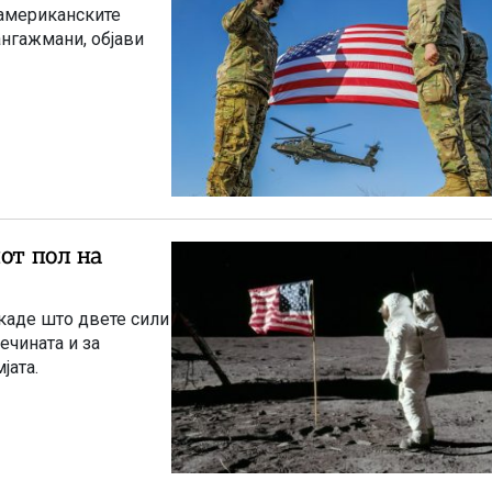
 американските
ангажмани, објави
от пол на
каде што двете сили
ечината и за
јата.