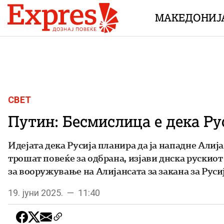
Skip to content
МАКЕДОНИЈ
СВЕТ
Путин: Бесмислица е дека Ру
Идејата дека Русија планира да ја нападне Алиј
трошат повеќе за одбрана, изјави днска рускиот
за вооружување на Алијансата за закана за Русиј
19. јуни 2025. — 11:40