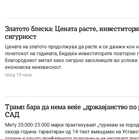
Златото блеска: Цената расте, инвеститори
сигурност
Цената на златото продолжува да расте и се движи кон н
почетокот на годината, бидејќи инвеститорите повторно 
благородниот метал како сигурно засолниште во услови 
економска неизвесност.
пред 19 часа
Трамп бара да нема веќе „државјанство по 
САД
Меѓу 20.000-25.000 мајки практикуваат „туризам за пор
секоја година. гарантиран од 14-тиот амандман на Уставо
година и општо прифатеното толкување на неговиот текс 