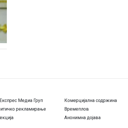
Експрес Медиа Груп
Комерцијална содржина
литичко рекламирање
Времеплов
екција
Анонимна дојава