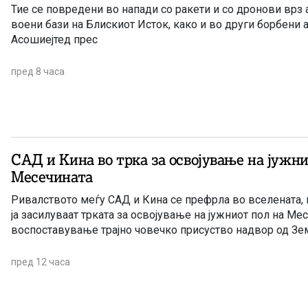
Тие се повредени во напади со ракети и со дронови врз
воени бази на Блискиот Исток, како и во други борбени 
Асошиејтед прес
пред 8 часа
САД и Кина во трка за освојување на јужни
Месечината
Ривалството меѓу САД и Кина се префрла во вселената, 
ја засилуваат трката за освојување на јужниот пол на Мес
воспоставување трајно човечко присуство надвор од Зем
пред 12 часа