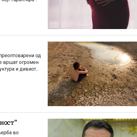
 преоптоварени од
ие вршат огромен
уктура и дивиот
о “популарност”
верба во