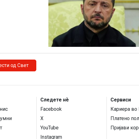
ести од Свет
Следете нѐ
Сервиси
нис
Facebook
Кариера во 
умни
X
Платено по
т
YouTube
Пријави кор
Instagram