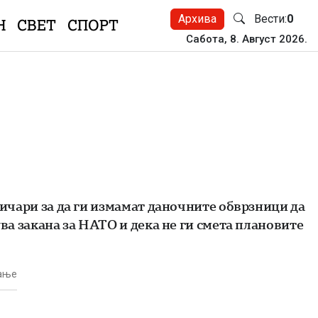
Архива
Вести:
0
Н
СВЕТ
СПОРТ
Сабота, 8. Август 2026.
тичари за да ги измамат даночните обврзници да
ува закана за НАТО и дека не ги смета плановите
тање