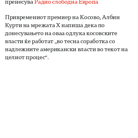
пренесува
Радио слободна Европа
Привремениот премиер на Косово, Албин
Курти на мрежата X напиша дека по
донесувањето на оваа одлука косовските
власти ќе работат „во тесна соработка со
надлежните американски власти во текот на
целиот процес“.