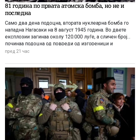
81 година по првата атомска бомба, но не и
последна
Само два дена подоцна, втората нуклеарна бомба го
нападна Нагасаки на 8 август 1945 година. Во двете
експлозии загинаа околу 120.000 луѓе, а сличен број
починаа подоцна од повреди од изгореници и
радијација, а зад себе оставија 650.000 преживеани
пред 21 час