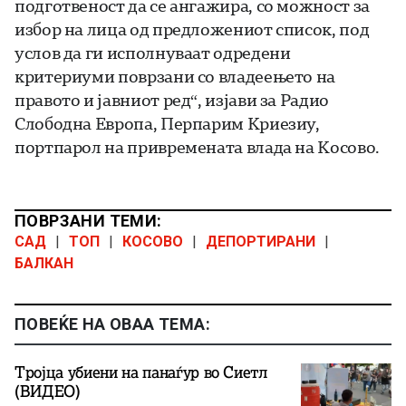
подготвеност да се ангажира, со можност за
избор на лица од предложениот список, под
услов да ги исполнуваат одредени
критериуми поврзани со владеењето на
правото и јавниот ред“, изјави за Радио
Слободна Европа, Перпарим Криезиу,
портпарол на привремената влада на Косово.
ПОВРЗАНИ ТЕМИ:
САД
|
ТОП
|
КОСОВО
|
ДЕПОРТИРАНИ
|
БАЛКАН
ПОВЕЌЕ НА ОВАА ТЕМА:
Тројца убиени на панаѓур во Сиетл
(ВИДЕО)