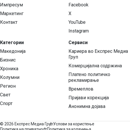
Импресум
Facebook
Маркетинг
X
Контакт
YouTube
Instagram
Категории
Сервиси
Македонија
Кариера во Експрес Медиа
Груп
Бизнис
Комерцијална содржина
Хроника
Платено политичко
Колумни
рекламирање
Регион
Времеплов
Свет
Пријави корекција
Спорт
Анонимна дојава
©
2026 Експрес Медиа Груп
Услови за користење
Политика на приватност
Политика за колачиња