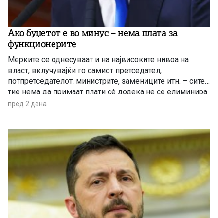
Ако буџетот е во минус – нема плата за
функционерите
Мерките се однесуваат и на највисоките нивоа на
власт, вклучувајќи го самиот претседател,
потпретседателот, министрите, замениците итн. – сите
тие нема да примаат плати сè додека не се елиминира
буџетскиот дефицит
пред 2 дена