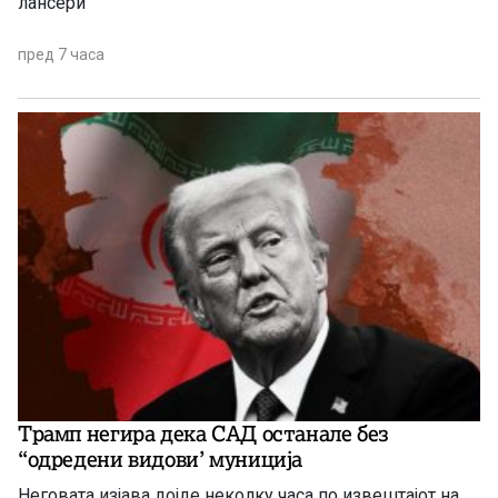
лансери
пред 7 часа
Трамп негира дека САД останале без
“одредени видови’ муниција
Неговата изјава дојде неколку часа по извештајот на