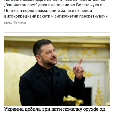
„Вашингтон пост“ дека има тензии во Белата куќа и
Пентагон поради намалените залихи на некои
високопрецизни ракети и антиракетни пресретнувачи
по долготрајната воена кампања против Иран
пред 18 часа
Украина добила три пати помалку оружје од