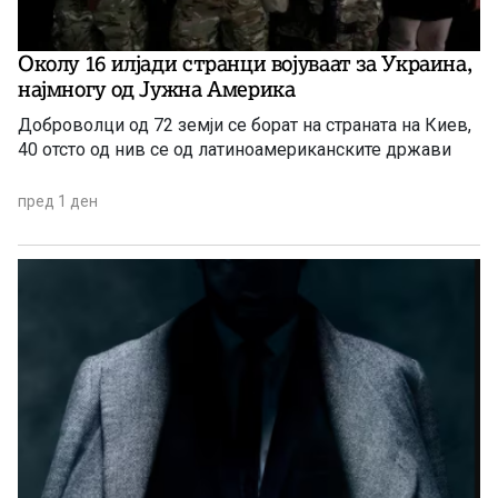
Околу 16 илјади странци војуваат за Украина,
најмногу од Јужна Америка
Доброволци од 72 земји се борат на страната на Киев,
40 отсто од нив се од латиноамериканските држави
пред 1 ден