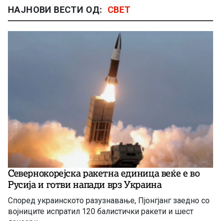
НАЈНОВИ ВЕСТИ ОД:
СВЕТ
Севернокорејска ракетна единица веќе е во
Русија и готви напади врз Украина
Според украинското разузнавање, Пјонгјанг заедно со
војниците испратил 120 балистички ракети и шест