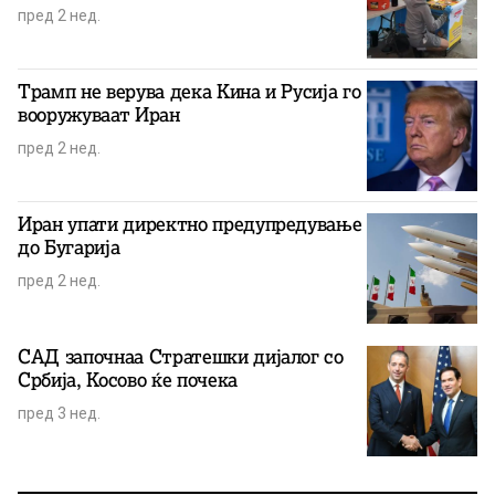
пред 2 нед.
Трамп не верува дека Кина и Русија го
вооружуваат Иран
пред 2 нед.
Иран упати директно предупредување
до Бугарија
пред 2 нед.
САД започнаа Стратешки дијалог со
Србија, Косово ќе почека
пред 3 нед.