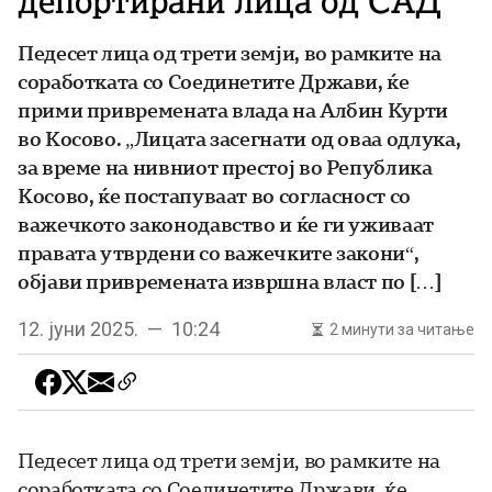
депортирани лица од САД
Педесет лица од трети земји, во рамките на
соработката со Соединетите Држави, ќе
прими привремената влада на Албин Курти
во Косово. „Лицата засегнати од оваа одлука,
за време на нивниот престој во Република
Косово, ќе постапуваат во согласност со
важечкото законодавство и ќе ги уживаат
правата утврдени со важечките закони“,
објави привремената извршна власт по […]
12. јуни 2025. — 10:24
2 минути за читање
Педесет лица од трети земји, во рамките на
соработката со Соединетите Држави, ќе