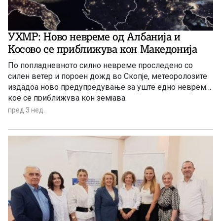
УХМР: Ново невреме од Албанија и
Косово се приближува кон Македонија
По попладневното силно невреме проследено со
силен ветер и пороен дожд во Скопје, метеоролозите
издадоа ново предупредување за уште едно невреме
кое се приближува кон земјава.
пред 3 нед.