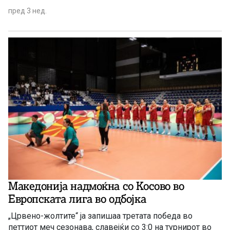
пред 3 нед.
Македонија надмоќна со Косово во
Европската лига во одбојка
„Црвено-жолтите“ ја запишаа третата победа во
петтиот меч сезонава, славејќи со 3:0 на турнирот во