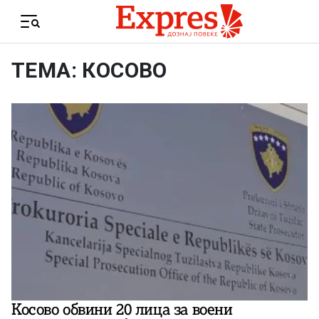
Skip to content
Menu
ТЕМА: КОСОВО
Косово обвини 20 лица за воени