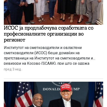
ИСОС ја продлабочува соработката со
професионалните организации во
регионот
Институтот на сметководители и овластени
сметководители (ИСОС) беше домаќин на
претставници на Институтот на сметководители и
ревизори на Косово (SCAAK), при што се одржа
заедничка средба на двете професионални
пред 3 нед.
организации.