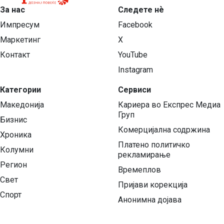
За нас
Следете нѐ
Импресум
Facebook
Маркетинг
X
Контакт
YouTube
Instagram
Категории
Сервиси
Македонија
Кариера во Експрес Медиа
Груп
Бизнис
Комерцијална содржина
Хроника
Платено политичко
Колумни
рекламирање
Регион
Времеплов
Свет
Пријави корекција
Спорт
Анонимна дојава