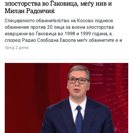
злосторства во Ѓаковица, меѓу нив и
Милан Радоичиќ
Специјалното обвинителство на Косово поднесе
обвинение против 20 лица за воени злосторства
извршени во Ѓаковица во 1998 и 1999 година, а
според Радио Слободна Европа меѓу обвинетите е и
поранешниот потпретседател на Српска листа, Милан
пред 2 дена
Радоичиќ