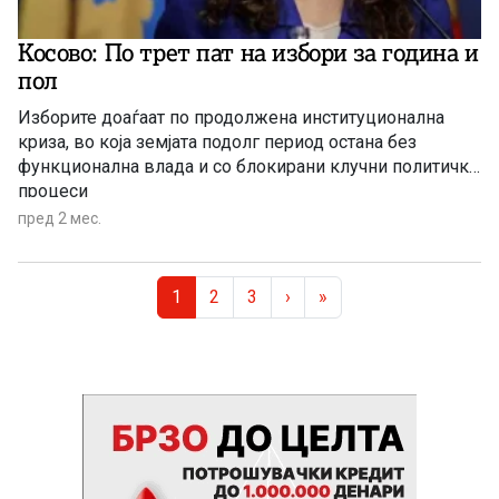
Косово: По трет пат на избори за година и
пол
Изборите доаѓаат по продолжена институционална
криза, во која земјата подолг период остана без
функционална влада и со блокирани клучни политички
процеси
пред 2 мес.
Page navigation
Current Page
Page
Page
1
2
3
›
»