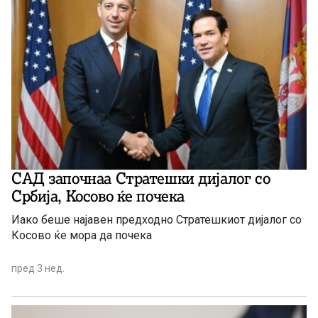
САД започнаа Стратешки дијалог со
Србија, Косово ќе почека
Иако беше најавен предходно Стратешкиот дијалог со
Косово ќе мора да почека
пред 3 нед.