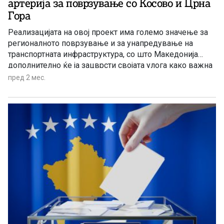
артерија за поврзување со Косово и Црна
Гора
Реализацијата на овој проект има големо значење за
регионалното поврзување и за унапредување на
транспортната инфраструктура, со што Македонија
дополнително ќе ја зацврсти својата улога како важна
транзитна и транспортна врска во регионот. По
пред 2 мес.
завршувањето на сите административни процедури и
обезбедување на соодветни банкарски гаранции ќе
започне изведбата на терен и градежни активности.