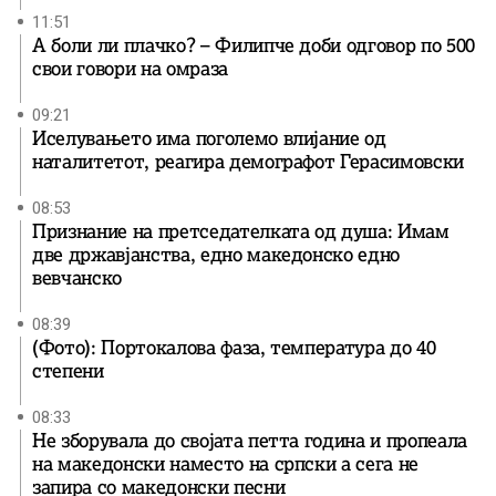
11:51
А боли ли плачко? – Филипче доби одговор по 500
свои говори на омраза
09:21
Иселувањето има поголемо влијание од
наталитетот, реагира демографот Герасимовски
08:53
Признание на претседателката од душа: Имам
две државјанства, едно македонско едно
вевчанско
08:39
(Фото): Портокалова фаза, температура до 40
степени
08:33
Не зборувала до својата петта година и пропеала
на македонски наместо на српски а сега не
запира со македонски песни