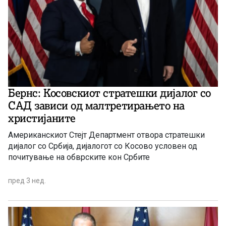
Бернс: Косовскиот стратешки дијалог со
САД зависи од малтретирањето на
христијаните
Американскиот Стејт Департмент отвора стратешки
дијалог со Србија, дијалогот со Косово условен од
почитување на обврските кон Србите
пред 3 нед.