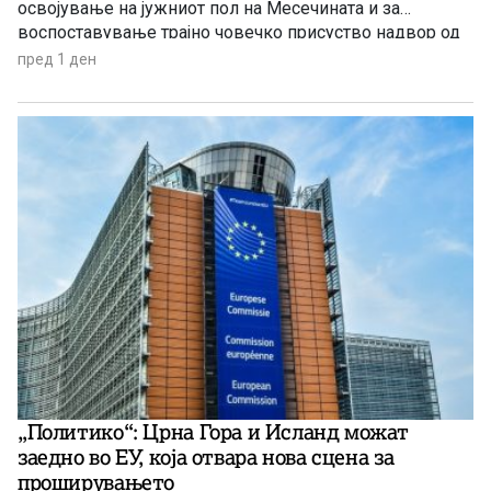
освојување на јужниот пол на Месечината и за
воспоставување трајно човечко присуство надвор од
Земјата.
пред 1 ден
„Политико“: Црна Гора и Исланд можат
заедно во ЕУ, која отвара нова сцена за
проширувањето