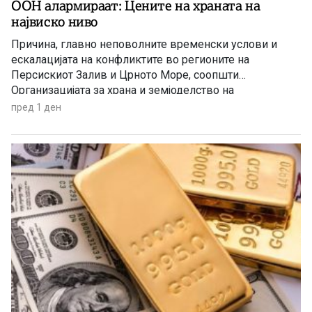
ООН алармираат: Цените на храната на
највиско ниво
Причина, главно неповолните временски услови и
ескалацијата на конфликтите во регионите на
Персискиот Залив и Црното Море, соопшти
Организацијата за храна и земјоделство на
Обединетите нации (ФАО).
пред 1 ден