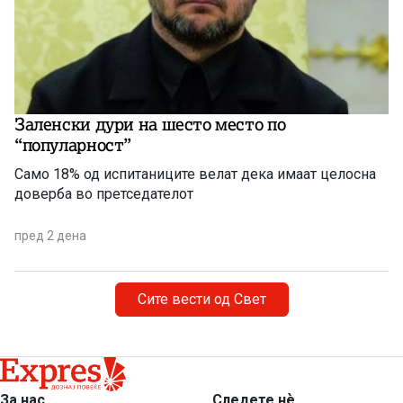
Заленски дури на шесто место по
“популарност”
Само 18% од испитаниците велат дека имаат целосна
доверба во претседателот
пред 2 дена
Сите вести од Свет
За нас
Следете нѐ