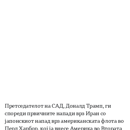
Претседателот на САД, Доналд Трамп, ги
спореди првичните напади врз Иран со
јапонскиот напад врз американската флота во
Перл Харбор, кој ја внесе Америка во Втората