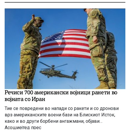
Речиси 700 американски војници ранети во
војната со Иран
Тие се повредени во напади со ракети и со дронови
врз американските воени бази на Блискиот Исток,
како и во други борбени ангажмани, објави
Асошиејтед прес