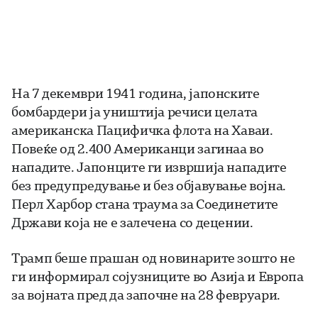
На 7 декември 1941 година, јапонските
бомбардери ја уништија речиси целата
американска Пацифичка флота на Хаваи.
Повеќе од 2.400 Американци загинаа во
нападите. Јапонците ги извршија нападите
без предупредување и без објавување војна.
Перл Харбор стана траума за Соединетите
Држави која не е залечена со децении.
Трамп беше прашан од новинарите зошто не
ги информирал сојузниците во Азија и Европа
за војната пред да започне на 28 февруари.