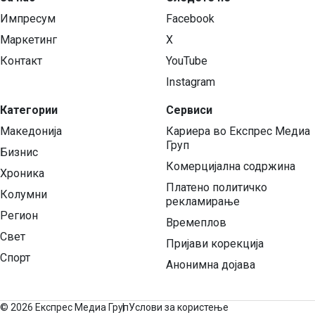
Импресум
Facebook
Маркетинг
X
Контакт
YouTube
Instagram
Категории
Сервиси
Македонија
Кариера во Експрес Медиа
Груп
Бизнис
Комерцијална содржина
Хроника
Платено политичко
Колумни
рекламирање
Регион
Времеплов
Свет
Пријави корекција
Спорт
Анонимна дојава
©
2026 Експрес Медиа Груп
Услови за користење