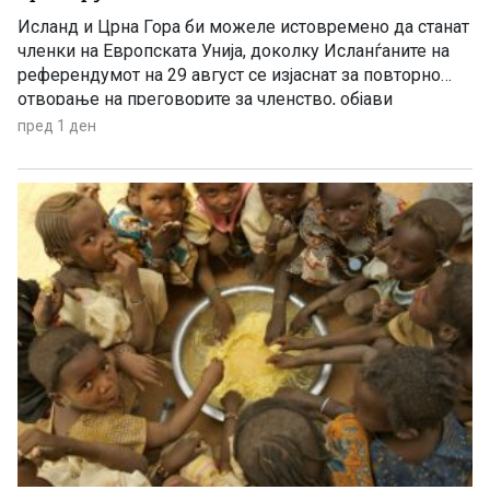
Исланд и Црна Гора би можеле истовремено да станат
членки на Европската Унија, доколку Исланѓаните на
референдумот на 29 август се изјаснат за повторно
отворање на преговорите за членство, објави
„Политико“, повикувајќи се на европски претставници
пред 1 ден
и дипломати.