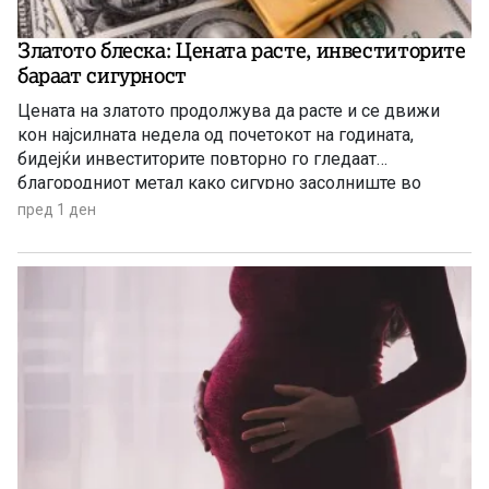
Златото блеска: Цената расте, инвеститорите
бараат сигурност
Цената на златото продолжува да расте и се движи
кон најсилната недела од почетокот на годината,
бидејќи инвеститорите повторно го гледаат
благородниот метал како сигурно засолниште во
услови на глобална економска неизвесност.
пред 1 ден