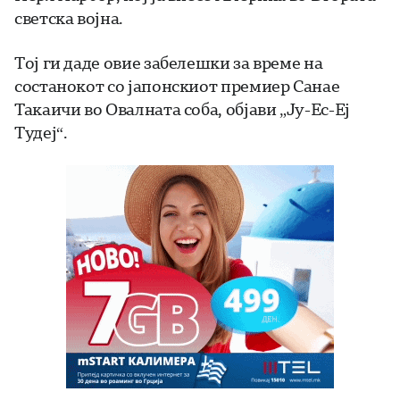
светска војна.
Тој ги даде овие забелешки за време на
состанокот со јапонскиот премиер Санае
Такаичи во Овалната соба, објави „Ју-Ес-Еј
Тудеј“.