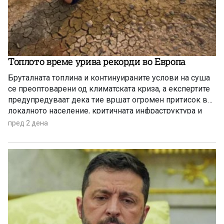
Топлото време урива рекорди во Европа
Бруталната топлина и континуираните услови на суша
се преоптоварени од климатската криза, а експертите
предупредуваат дека тие вршат огромен притисок врз
локалното население, критичната инфраструктура и
дивиот свет низ целиот регион.
пред 2 дена