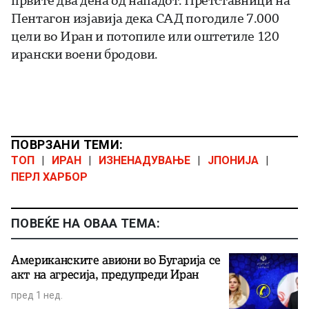
првите два дена од нападот. Претставници на
Пентагон изјавија дека САД погодиле 7.000
цели во Иран и потопиле или оштетиле 120
ирански воени бродови.
ПОВРЗАНИ ТЕМИ:
ТОП
|
ИРАН
|
ИЗНЕНАДУВАЊЕ
|
ЈПОНИЈА
|
ПЕРЛ ХАРБОР
ПОВЕЌЕ НА ОВАА ТЕМА:
Американските авиони во Бугарија се
акт на агресија, предупреди Иран
пред 1 нед.