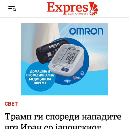
Skip to content
Menu
СВЕТ
Трамп ги спореди нападите
врз Иран со јапонскиот