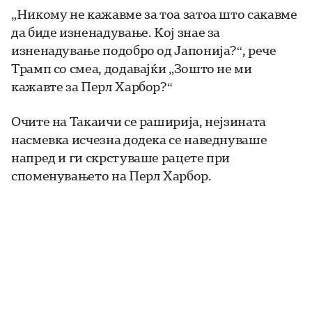
„Никому не кажавме за тоа затоа што сакавме
да биде изненадување. Кој знае за
изненадување подобро од Јапонија?“, рече
Трамп со смеа, додавајќи „Зошто не ми
кажавте за Перл Харбор?“
Очите на Такаичи се раширија, нејзината
насмевка исчезна додека се наведнуваше
напред и ги скрстуваше рацете при
споменувањето на Перл Харбор.