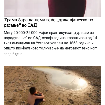
Трамп бара да нема веќе „државјанство по
раѓање“ во САД
Меѓу 20.000-25.000 мајки практикуваат „туризам за
породување“ во САД секоја година. гарантиран од 14-
тиот амандман на Уставот усвоен во 1868 година и
општо прифатеното толкување на неговиот текс којт
гарантира државјанство на речиси секој роден во САД
пред 2 дена