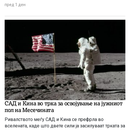
пред 1 ден
САД и Кина во трка за освојување на јужниот
пол на Месечината
Ривалството меѓу САД и Кина се префрла во
вселената, каде што двете сили ја засилуваат трката за