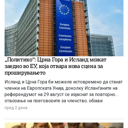
„Политико“: Црна Гора и Исланд можат
заедно во ЕУ, која отвара нова сцена за
проширувањето
Исланд и Црна Гора би можеле истовремено да станат
членки на Европската Унија, доколку Исланѓаните на
референдумот на 29 август се изјаснат за повторно
отворање на преговорите за членство, објави
„Политико“, повикувајќи се на европски претставници
пред 2 дена
и дипломати.