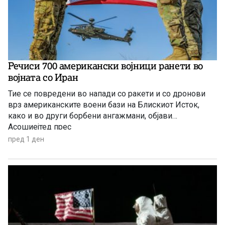
Речиси 700 американски војници ранети во
војната со Иран
Тие се повредени во напади со ракети и со дронови
врз американските воени бази на Блискиот Исток,
како и во други борбени ангажмани, објави
Асошиејтед прес
пред 1 ден