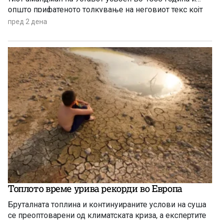
општо прифатеното толкување на неговиот текс којт
гарантира државјанство на речиси секој роден во САД
пред 2 дена
Топлото време урива рекорди во Европа
Бруталната топлина и континуираните услови на суша
се преоптоварени од климатската криза, а експертите