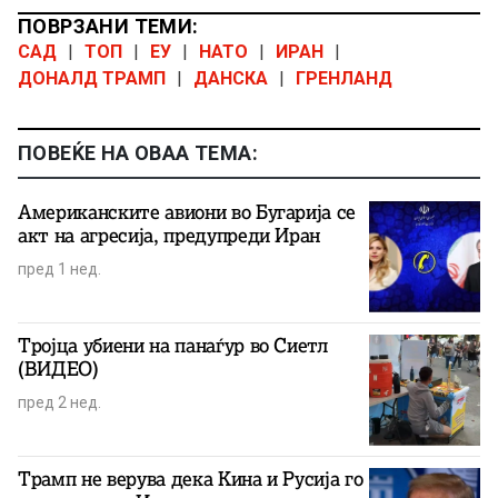
ПОВРЗАНИ ТЕМИ:
САД
|
ТОП
|
ЕУ
|
НАТО
|
ИРАН
|
ДОНАЛД ТРАМП
|
ДАНСКА
|
ГРЕНЛАНД
ПОВЕЌЕ НА ОВАА ТЕМА:
Американските авиони во Бугарија се
акт на агресија, предупреди Иран
пред 1 нед.
Тројца убиени на панаѓур во Сиетл
(ВИДЕО)
пред 2 нед.
Трамп не верува дека Кина и Русија го