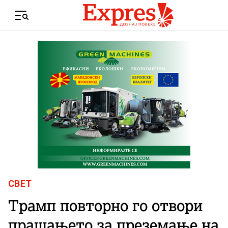
Skip to content
Menu
СВЕТ
Трамп повторно го отвори
прашањето за преземање на