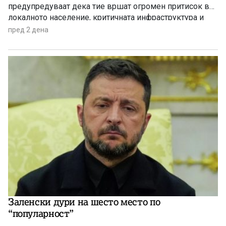
предупредуваат дека тие вршат огромен притисок врз
локалното население, критичната инфраструктура и
дивиот свет низ целиот регион.
пред 2 дена
Заленски дури на шесто место по
“популарност”