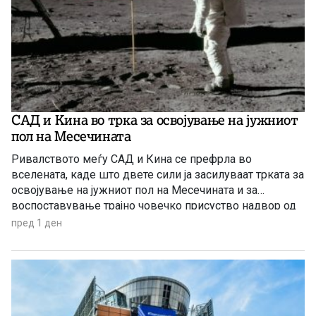
САД и Кина во трка за освојување на јужниот
пол на Месечината
Ривалството меѓу САД и Кина се префрла во
вселената, каде што двете сили ја засилуваат трката за
освојување на јужниот пол на Месечината и за
воспоставување трајно човечко присуство надвор од
Земјата.
пред 1 ден