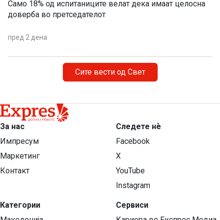
Само 18% од испитаниците велат дека имаат целосна
доверба во претседателот
пред 2 дена
Сите вести од Свет
За нас
Следете нѐ
Импресум
Facebook
Маркетинг
X
Контакт
YouTube
Instagram
Категории
Сервиси
Македонија
Кариера во Експрес Медиа