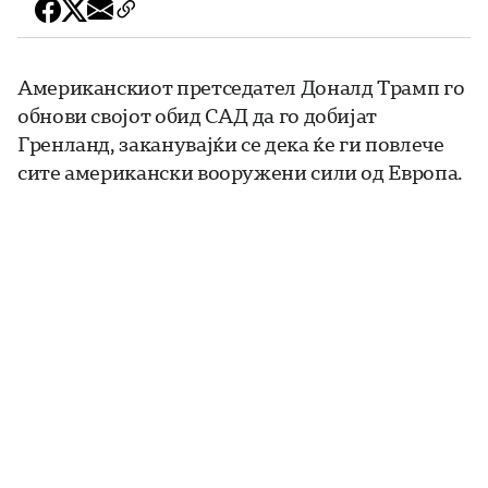
Американскиот претседател Доналд Трамп го
обнови својот обид САД да го добијат
Гренланд, заканувајќи се дека ќе ги повлече
сите американски вооружени сили од Европа.