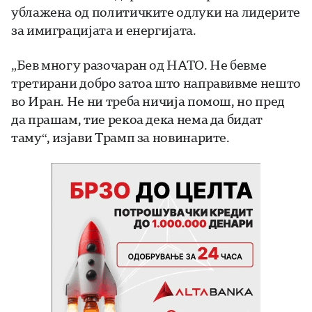
ублажена од политичките одлуки на лидерите
за имиграцијата и енергијата.
„Бев многу разочаран од НАТО. Не бевме
третирани добро затоа што направивме нешто
во Иран. Не ни треба ничија помош, но пред
да прашам, тие рекоа дека нема да бидат
таму“, изјави Трамп за новинарите.