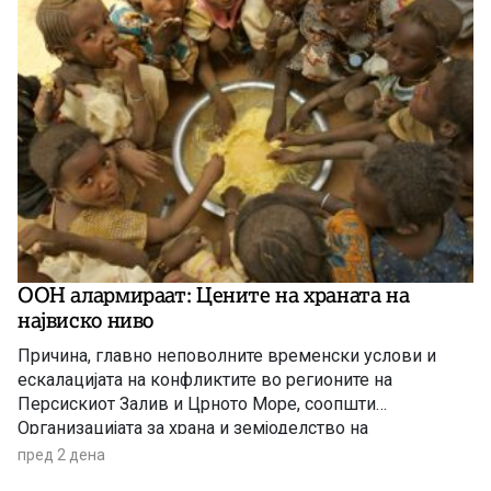
ООН алармираат: Цените на храната на
највиско ниво
Причина, главно неповолните временски услови и
ескалацијата на конфликтите во регионите на
Персискиот Залив и Црното Море, соопшти
Организацијата за храна и земјоделство на
Обединетите нации (ФАО).
пред 2 дена