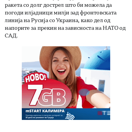
ракета со долг дострел што би можела да
погоди илјадници милји зад фронтовската
линија на Русија со Украина, како дел од
напорите за прекин на зависноста на НАТО од
САД.