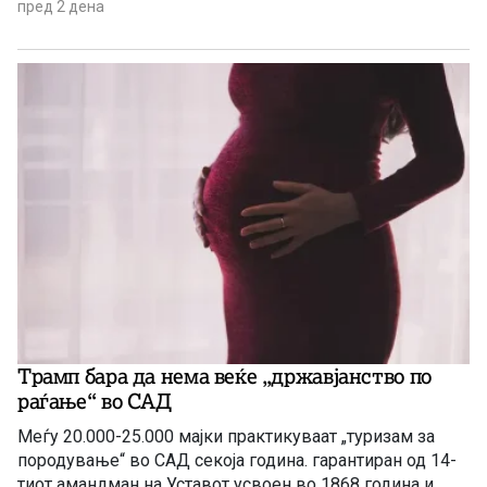
услови на глобална економска неизвесност.
пред 2 дена
Трамп бара да нема веќе „државјанство по
раѓање“ во САД
Меѓу 20.000-25.000 мајки практикуваат „туризам за
породување“ во САД секоја година. гарантиран од 14-
тиот амандман на Уставот усвоен во 1868 година и