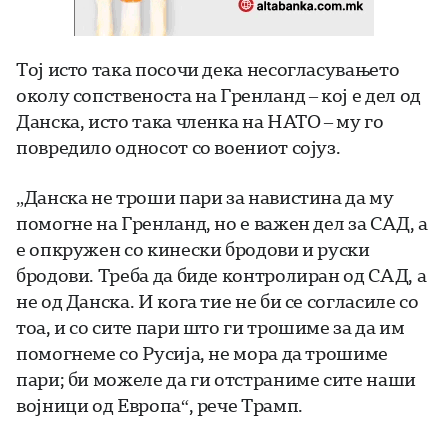
Тој исто така посочи дека несогласувањето
околу сопственоста на Гренланд – кој е дел од
Данска, исто така членка на НАТО – му го
повредило односот со воениот сојуз.
„Данска не троши пари за навистина да му
помогне на Гренланд, но е важен дел за САД, а
е опкружен со кинески бродови и руски
бродови. Треба да биде контролиран од САД, а
не од Данска. И кога тие не би се согласиле со
тоа, и со сите пари што ги трошиме за да им
помогнеме со Русија, не мора да трошиме
пари; би можеле да ги отстраниме сите наши
војници од Европа“, рече Трамп.