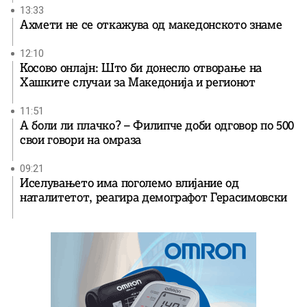
13:33
Ахмети не се откажува од македонското знаме
12:10
Косово онлајн: Што би донесло отворање на
Хашките случаи за Македонија и регионот
11:51
А боли ли плачко? – Филипче доби одговор по 500
свои говори на омраза
09:21
Иселувањето има поголемо влијание од
наталитетот, реагира демографот Герасимовски