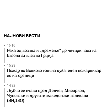
НАЈНОВИ ВЕСТИ
16:10
Река од возила и „дремење“ до четири часа на
Евзони за влез во Грција
15:28
Пожар во Волково голтна куќа, еден пожарникар
со изгореници
14:32
Љубчо се стави пред Делчев, Мисирков,
Чуповски и другите македонски великани
(ВИДЕО)