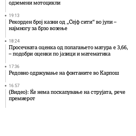
одземени мотоцикли
19:13
Рекорден број казни од „Сејф сити“ во јули –
најмногу за брзо возење
18:24
Просечната оценка од полагањето матура е 3,66,
– подобри оценки по јазици и математика
17:36
Редовно одржување на фонтаните во Карпош
16:57
(Видео): Ќе нема поскапување на струјата, рече
премиерот