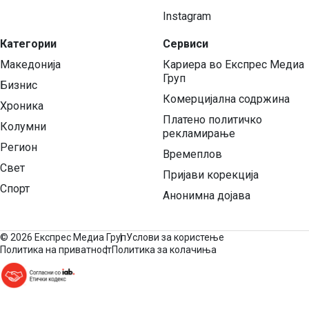
Instagram
Категории
Сервиси
Македонија
Кариера во Експрес Медиа
Груп
Бизнис
Комерцијална содржина
Хроника
Платено политичко
Колумни
рекламирање
Регион
Времеплов
Свет
Пријави корекција
Спорт
Анонимна дојава
©
2026 Експрес Медиа Груп
Услови за користење
Политика на приватност
Политика за колачиња