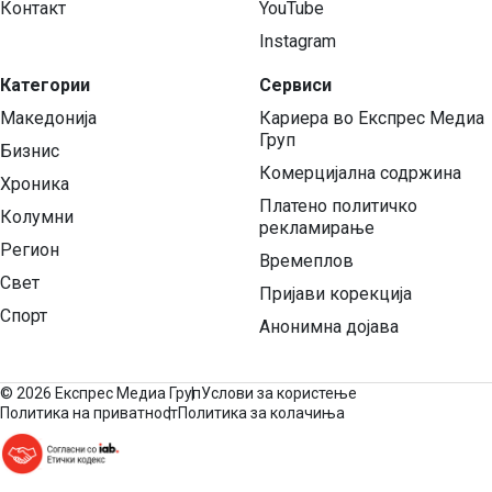
Контакт
YouTube
Instagram
Категории
Сервиси
Македонија
Кариера во Експрес Медиа
Груп
Бизнис
Комерцијална содржина
Хроника
Платено политичко
Колумни
рекламирање
Регион
Времеплов
Свет
Пријави корекција
Спорт
Анонимна дојава
©
2026 Експрес Медиа Груп
Услови за користење
Политика на приватност
Политика за колачиња