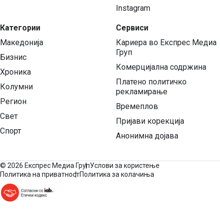
Instagram
Категории
Сервиси
Македонија
Кариера во Експрес Медиа
Груп
Бизнис
Комерцијална содржина
Хроника
Платено политичко
Колумни
рекламирање
Регион
Времеплов
Свет
Пријави корекција
Спорт
Анонимна дојава
©
2026 Експрес Медиа Груп
Услови за користење
Политика на приватност
Политика за колачиња