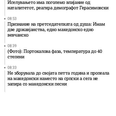
Иселувањето има поголемо влијание од
наталитетот, реагира демографот Герасимовски
08:53
Признание на претседателката од душа: Имам
две државјанства, едно македонско едно
вевчанско
08:39
(Фото): Портокалова фаза, температура до 40
степени
08:33
Не зборувала до својата петта година и пропеала
на македонски наместо на српски а сега не
запира со македонски песни