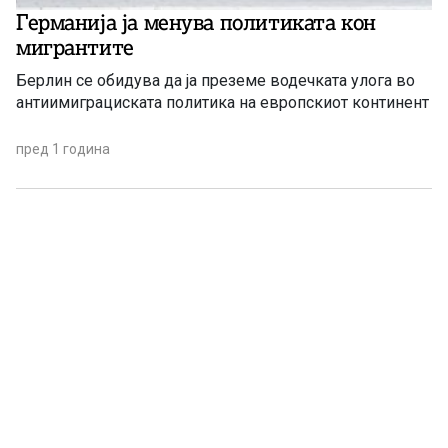
Германија ја менува политиката кон
мигрантите
Берлин се обидува да ја преземе водечката улога во
антиимиграциската политика на европскиот континент
пред 1 година