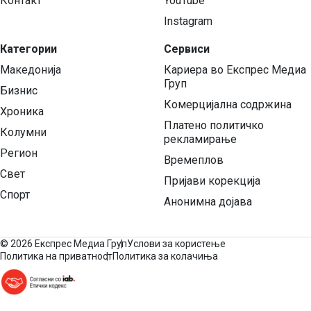
Контакт
YouTube
Instagram
Категории
Сервиси
Македонија
Кариера во Експрес Медиа
Груп
Бизнис
Комерцијална содржина
Хроника
Платено политичко
Колумни
рекламирање
Регион
Времеплов
Свет
Пријави корекција
Спорт
Анонимна дојава
©
2026 Експрес Медиа Груп
Услови за користење
Политика на приватност
Политика за колачиња