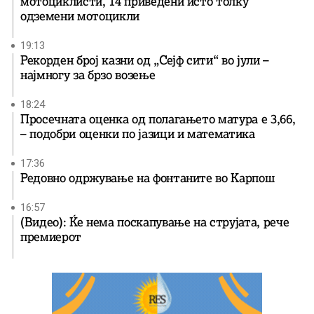
мотоциклисти, 14 приведени исто толку
одземени мотоцикли
19:13
Рекорден број казни од „Сејф сити“ во јули –
најмногу за брзо возење
18:24
Просечната оценка од полагањето матура е 3,66,
– подобри оценки по јазици и математика
17:36
Редовно одржување на фонтаните во Карпош
16:57
(Видео): Ќе нема поскапување на струјата, рече
премиерот