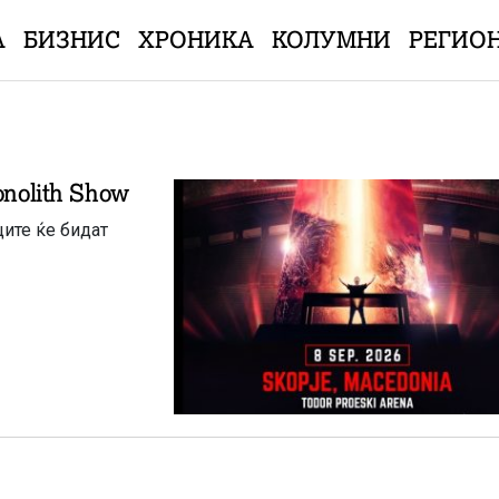
А
БИЗНИС
ХРОНИКА
КОЛУМНИ
РЕГИО
onolith Show
ците ќе бидат