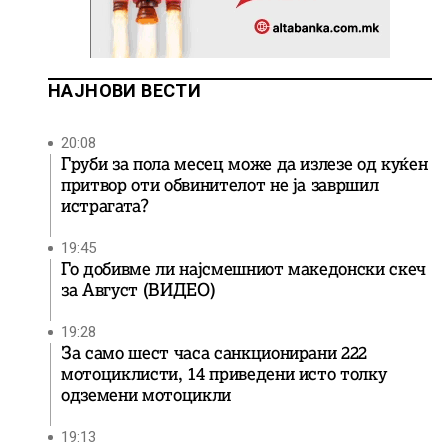
НАЈНОВИ ВЕСТИ
20:08
Груби за пола месец може да излезе од куќен
притвор оти обвинителот не ја завршил
истрагата?
19:45
Го добивме ли најсмешниот македонски скеч
за Август (ВИДЕО)
19:28
За само шест часа санкционирани 222
мотоциклисти, 14 приведени исто толку
одземени мотоцикли
19:13