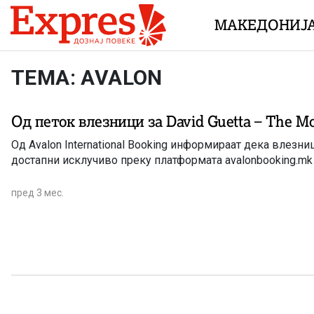
Skip to content
МАКЕДОНИЈ
ТЕМА: AVALON
Од петок влезници за David Guetta – The M
Од Avalon International Booking информираат дека влезни
достапни исклучиво преку платформата avalonbooking.mk
пред 3 мес.