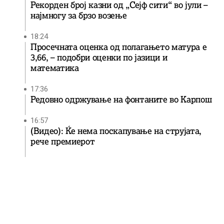
Рекорден број казни од „Сејф сити“ во јули –
најмногу за брзо возење
18:24
Просечната оценка од полагањето матура е
3,66, – подобри оценки по јазици и
математика
17:36
Редовно одржување на фонтаните во Карпош
16:57
(Видео): Ќе нема поскапување на струјата,
рече премиерот