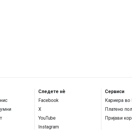
Следете нѐ
Сервиси
нис
Facebook
Кариера во 
умни
X
Платено по
т
YouTube
Пријави кор
Instagram