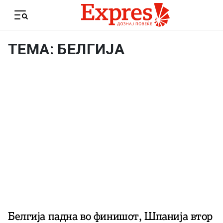
Skip to content
Menu
ТЕМА: БЕЛГИЈА
Белгија падна во финишот, Шпанија втор