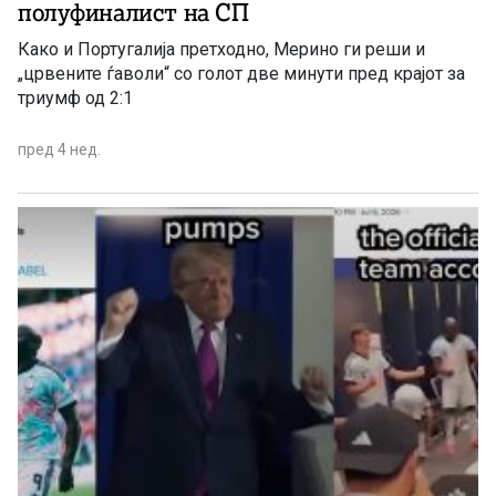
полуфиналист на СП
Како и Португалија претходно, Мерино ги реши и
„црвените ѓаволи“ со голот две минути пред крајот за
триумф од 2:1
пред 4 нед.