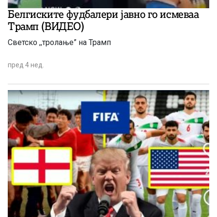
Белгиските фудбалери јавно го исмеваа
Трамп (ВИДЕО)
Светско ,,тролање” на Трамп
пред 4 нед.