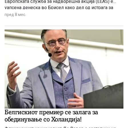
Европската служба за надворешна акција (EEAS) е
уапсена денеска во Брисел како дел од истрага за
измама во која беа вклучени Колеџот на Европа и
пред 8 мес.
Европската служба за надворешна акција, објавија
белгиските медиуми.
Белгискиот премиер се залага за
обединување со Холандија!