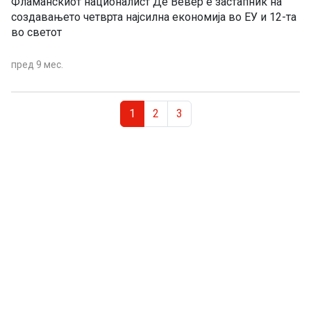
Фламанскиот националист Де Вевер е застапник на
создавањето четврта најсилна економија во ЕУ и 12-та
во светот
пред 9 мес.
Page navigation
Current Page
Page
Page
1
2
3