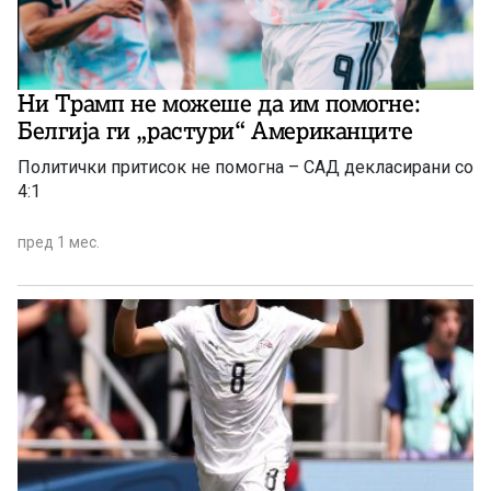
Ни Трамп не можеше да им помогне:
Белгија ги „растури“ Американците
Политички притисок не помогна – САД декласирани со
4:1
пред 1 мес.