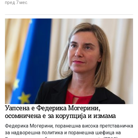
пред 7 мес.
Уапсена е Федерика Могерини,
осомничена е за корупција и измама
Федерика Могерини, поранешна висока претставничка
за надворешна политика и поранешна шефица на