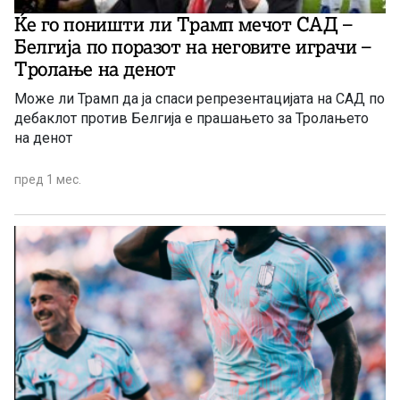
Ќе го поништи ли Трамп мечот САД –
Белгија по поразот на неговите играчи –
Тролање на денот
Може ли Трамп да ја спаси репрезентацијата на САД по
дебаклот против Белгија е прашањето за Тролањето
на денот
пред 1 мес.