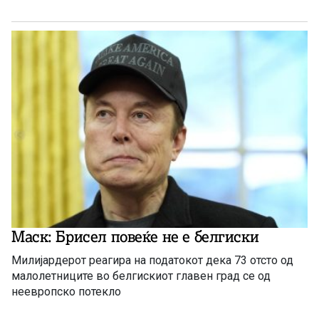
Маск: Брисел повеќе не е белгиски
Милијардерот реагира на податокот дека 73 отсто од
малолетниците во белгискиот главен град се од
неевропско потекло