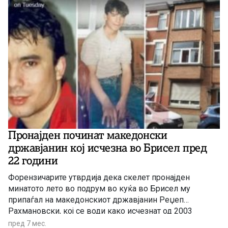
Пронајден починат македонски
државјанин кој исчезна во Брисел пред
22 години
Форензичарите утврдија дека скелет пронајден
минатото лето во подрум во куќа во Брисел му
припаѓал на македонскиот државјанин Реџеп
Рахмановски, кој се води како исчезнат од 2003
година, соопшти белгиската Федерална полиција
пред 7 мес.