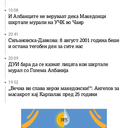
10:08
И Албанците не веруваат дека Македонци
шкртале мурали на УЧК во Чаир
20:41
Сиљановска-Давкова: 8 август 2001 година беше
и остана тегобен ден за сите нас
20:09
ДУИ бара да се казнат лицата кои шкртале
мурал со Голема Албанија
19:52
„Вечна ви слава херои македонски!“: Ангелов за
масакрот кај Карпалак пред 25 години