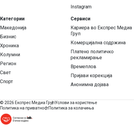
Instagram
Категории
Сервиси
Македонија
Кариера во Експрес Медиа
Груп
Бизнис
Комерцијална содржина
Хроника
Платено политичко
Колумни
рекламирање
Регион
Времеплов
Свет
Пријави корекција
Спорт
Анонимна дојава
©
2026 Експрес Медиа Груп
Услови за користење
Политика на приватност
Политика за колачиња