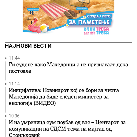
НАЈНОВИ ВЕСТИ
11:44
Ги суделе како Македонци а не признаваат дека
постоеле
11:14
Иницијатива: Новинарот кој се бори за чиста
Македонија да биде следен министер за
екологија (ВИДЕО)
10:36
И на умреница сум поубав од вас – Центарот за
комуникации на СДСМ тема на мајтап од
Стоиљковиќ