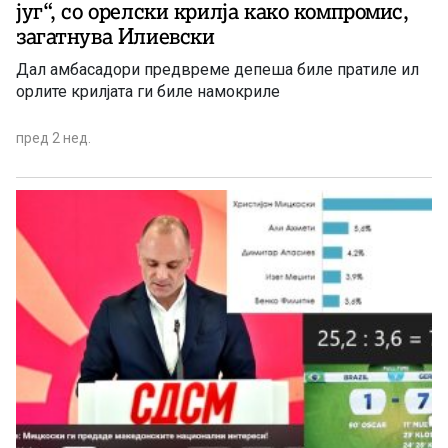
југ“, со орелски крилја како компромис,
загатнува Илиевски
Дал амбасадори предвреме депеша биле пратиле ил
орлите крилјата ги биле намокриле
пред 2 нед.