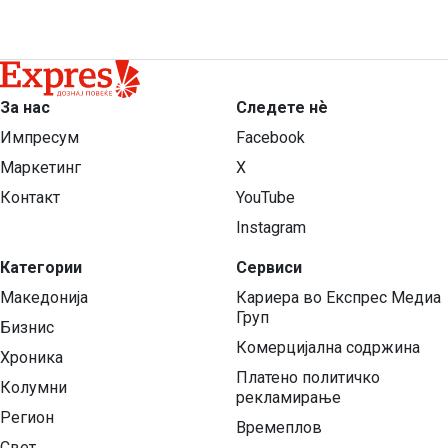
За нас
Следете нѐ
Импресум
Facebook
Маркетинг
X
Контакт
YouTube
Instagram
Категории
Сервиси
Македонија
Кариера во Експрес Медиа
Груп
Бизнис
Комерцијална содржина
Хроника
Платено политичко
Колумни
рекламирање
Регион
Времеплов
Свет