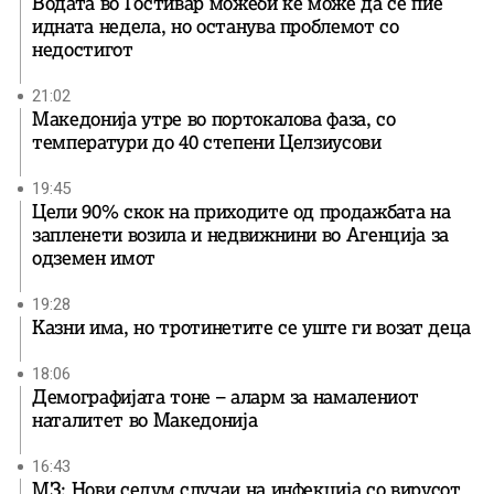
Водата во Гостивар можеби ќе може да се пие
идната недела, но останува проблемот со
недостигот
21:02
Македонија утре во портокалова фаза, со
температури до 40 степени Целзиусови
19:45
Цели 90% скок на приходите од продажбата на
запленети возила и недвижнини во Агенција за
одземен имот
19:28
Казни има, но тротинетите се уште ги возат деца
18:06
Демографијата тоне – аларм за намалениот
наталитет во Македонија
16:43
МЗ: Нови седум случаи на инфекција со вирусот