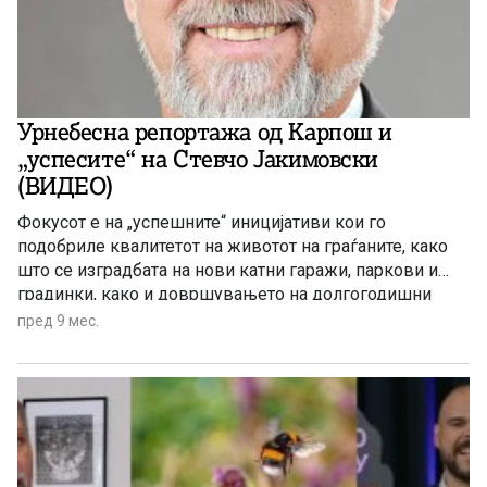
Урнебесна репортажа од Карпош и
„успесите“ на Стевчо Јакимовски
(ВИДЕО)
Фокусот е на „успешните“ иницијативи кои го
подобриле квалитетот на животот на граѓаните, како
што се изградбата на нови катни гаражи, паркови и
градинки, како и довршувањето на долгогодишни
обврски како фасадите на згради.
пред 9 мес.