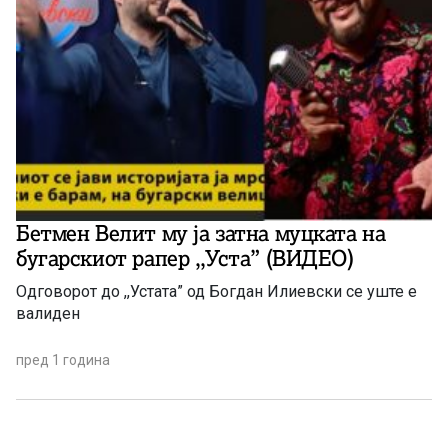
Бетмен Велит му ја затна муцката на
бугарскиот рапер ,,Уста” (ВИДЕО)
Одговорот до ,,Устата” од Богдан Илиевски се уште е
валиден
пред 1 година