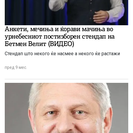
Анкети, мечиња и ќорави мачиња во
урнебесниот постизборен стендап на
Бетмен Велит (ВИДЕО)
Стендап што некого ќе насмее а некого ќе растажи
пред 9 мес.