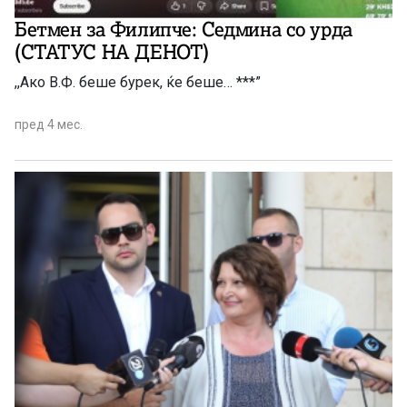
Бетмен за Филипче: Седмина со урда
(СТАТУС НА ДЕНОТ)
,,Ако В.Ф. беше бурек, ќе беше… ***”
пред 4 мес.