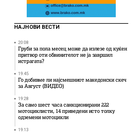
НАЈНОВИ ВЕСТИ
20:08
Груби за пола месец може да излезе од куќен
притвор оти обвинителот не ја завршил
истрагата?
19:45
Го добивме ли најсмешниот македонски скеч
за Август (ВИДЕО)
19:28
За само шест часа санкционирани 222
мотоциклисти, 14 приведени исто толку
одземени мотоцикли
19:13