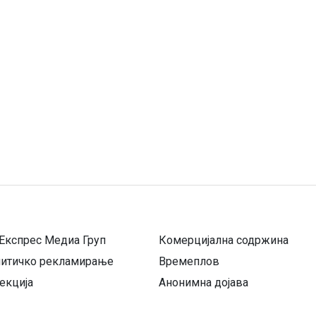
Експрес Медиа Груп
Комерцијална содржина
литичко рекламирање
Времеплов
екција
Анонимна дојава