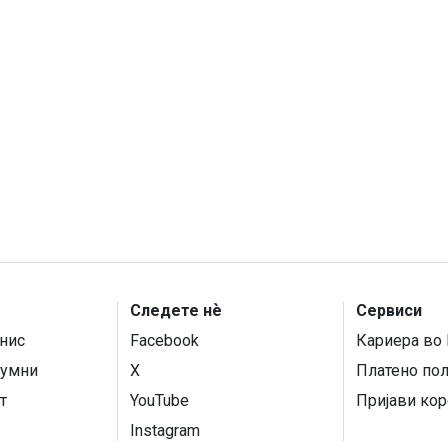
Следете нѐ
Сервиси
нис
Facebook
Кариера во 
умни
X
Платено по
т
YouTube
Пријави кор
Instagram