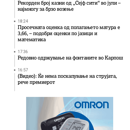
Рекорден број казни од „Сејф сити“ во јули –
најмногу за брзо возење
18:24
Просечната оценка од полагањето матура е
3,66, – подобри оценки по јазици и
математика
17:36
Редовно одржување на фонтаните во Карпош
16:57
(Видео): Ќе нема поскапување на струјата,
рече премиерот