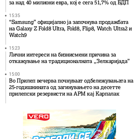
за над 40 милиони евра, кој e сега 51,7% од БДП
15:35
“Samsung” официјално ја започнува продажбата
на Galaxy Z Fold8 Ultra, Fold8, Flip8, Watch Ultra2 и
Watch9
15:23
Лични интереси на бизнисмени причина за
откажување на традиционалната ,,Зелкаријада”
15:00
Во Прилеп вечерва почнуваат одбележувањата на
25-годишнината од загинувањето на десетте
прилепски резервисти на АРМ кај Карпалак