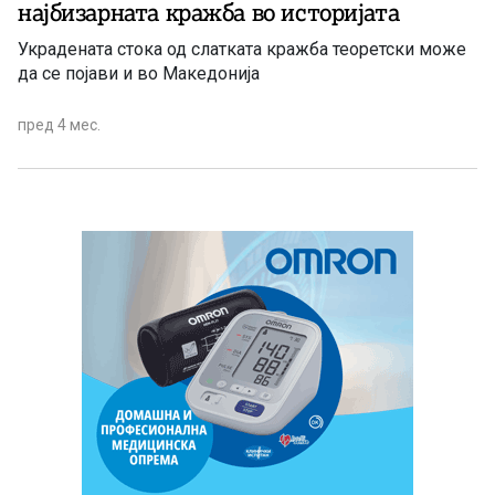
најбизарната кражба во историјата
Украдената стока од слатката кражба теоретски може
да се појави и во Македонија
пред 4 мес.